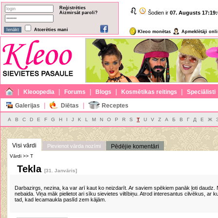
Reģistrēties
Šodien ir
07. Augusts
17:19:
Aizmirsāt paroli?
Atcerēties mani
Kleoo monētas
Apmeklētāji onl
|
|
|
|
|
Kleoopedia
Forums
Blogs
Kosmētikas reitings
Speciālisti
|
|
Galerijas
Diētas
Receptes
A
B
C
D
E
F
G
H
I
J
K
L
M
N
O
P
R
S
T
U
V
Z
А
Б
В
Г
Д
Е
Ж
Visi vārdi
Pievienot vārda nozīmi
Pēdējie komentāri
Vārdi >> T
Tekla
[31. Janvāris]
Darbazirgs, nezina, ka var arī kaut ko neizdarīt. Ar saviem spēkiem panāk ļoti daudz.
nebaida. Viņa māk pielietot ari sīku sievietes viltībiņu. Atrod interesantus cilvēkus, ar ku
tad, kad lecamaukla paslīd zem kājām.