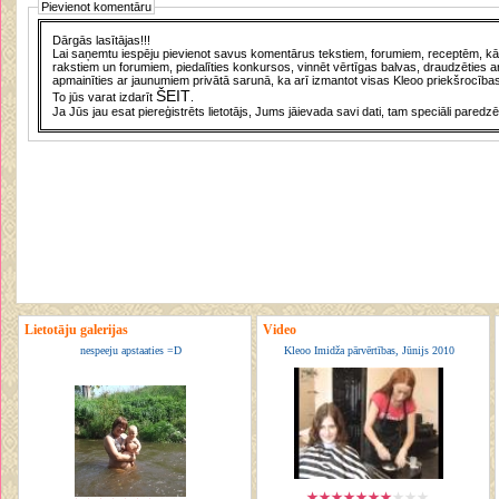
Pievienot komentāru
Dārgās lasītājas!!!
Lai saņemtu iespēju pievienot savus komentārus tekstiem, forumiem, receptēm, kā a
rakstiem un forumiem, piedalīties konkursos, vinnēt vērtīgas balvas, draudzēties a
apmainīties ar jaunumiem privātā sarunā, ka arī izmantot visas Kleoo priekšrocības
ŠEIT
To jūs varat izdarīt
.
Ja Jūs jau esat piereģistrēts lietotājs, Jums jāievada savi dati, tam speciāli paredzē
Lietotāju galerijas
Video
nespeeju apstaaties =D
Kleoo Imidža pārvērtības, Jūnijs 2010