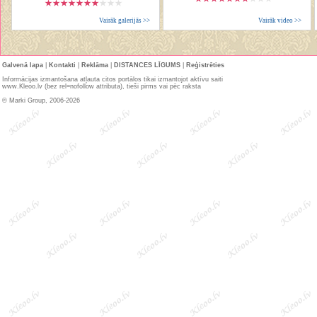
Vairāk galerijās >>
Vairāk video >>
Galvenā lapa
|
Kontakti
|
Reklāma
|
DISTANCES LĪGUMS
|
Reģistrēties
Informācijas izmantošana atļauta citos portālos tikai izmantojot aktīvu saiti
www.Kleoo.lv (bez rel=nofollow attributa), tieši pirms vai pēc raksta
© Marki Group, 2006-2026