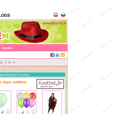
LOGS
|
Izsoles
Щ
Э
Ю
Я
ienot Kleoo.lv favorītos
as idejas svētkiem