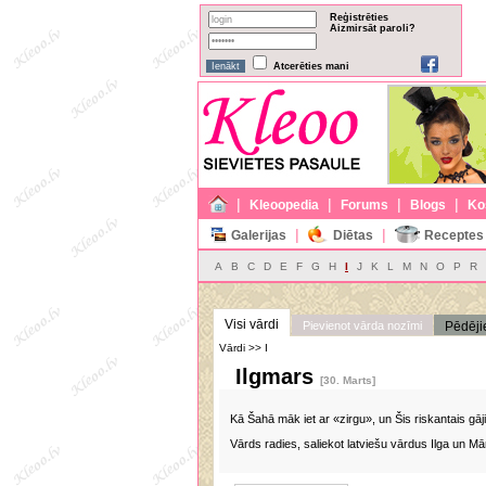
Reģistrēties
Aizmirsāt paroli?
Atcerēties mani
|
|
|
|
Kleoopedia
Forums
Blogs
Ko
|
|
Galerijas
Diētas
Receptes
A
B
C
D
E
F
G
H
I
J
K
L
M
N
O
P
R
Visi vārdi
Pievienot vārda nozīmi
Pēdēji
Vārdi >> I
Ilgmars
[30. Marts]
Kā Šahā māk iet ar «zirgu», un Šis riskantais gā
Vārds radies, saliekot latviešu vārdus Ilga un Mār