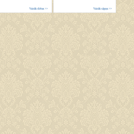
Vairāk diētas >>
Vairāk sāpņu >>