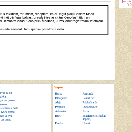
9.0
us tekstiem, forumiem, receptēm, kā arī iegūt pieeju visiem Kleoo
vinnēt vērtīgas balvas, draudzēties ar citām Kleoo lasītājām un
rī izmantot visas Kleoo priekšrocības, Jums jābūt reģistrētam lietotājam.
āievada savi dati, tam speciāli paredzētā vietā.
s
Sapņi
ovas diēta
Burka
FAntazēt
diēta
Blaugznas
Pakārt citu
зская диета
Aleja
Paklanīšanās
-диета
Projekts
Евроремонт
u ekstrēmā diēta
Advokāts
Svins
 Блек диета
кая диета
Burti
Eskalators (slīdošās
kāpnes)
ная диета
Pasaka
Upurēt