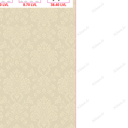
0 LVL
8.70 LVL
38.40 LVL