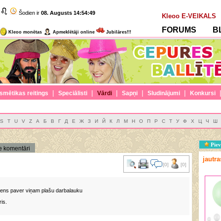
Šodien ir
08. Augusts
14:54:50
Kleoo E-VEIKALS
FORUMS
B
Kleoo monētas
Apmeklētāji online
Jubilāres!!!
|
|
|
|
|
smētikas reitings
Speciālisti
Vārdi
Sapņi
Sludinājumi
Konkursi
S
T
U
V
Z
А
Б
В
Г
Д
Е
Ж
З
И
Й
К
Л
М
Н
О
П
Р
С
Т
У
Ф
Х
Ц
Ч
Ш
Piev
e komentāri
jautr
[0]
[0]
jiens paver viņam plašu darbalauku
is.