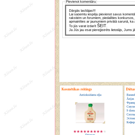
Pievienot komentāru
Dārgās lasītājas!!!
Lai saņemtu iespēju pievienot savus komentār
rakstiem un forumiem, piedalīties konkursos, 
apmainīties ar jaunumiem privātā sarunā, ka a
ŠEIT
To jūs varat izdarīt
.
Ja Jūs jau esat piereģistrēts lietotājs, Jums j
Kosmētikas reitings
Diēta
Antioksidanta eļļa
Barand
Āzijas 
Францу
Смузи
9 dien
Силлы
Эстонс
Кефир
Dzintars