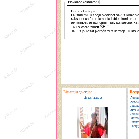
Pievienot komentāru
Dārgās lasītājas!!!
Lai saņemtu iespēju pievienot savus komentār
rakstiem un forumiem, piedalīties konkursos, 
apmainīties ar jaunumiem privātā sarunā, ka a
ŠEIT
To jūs varat izdarīt
.
Ja Jūs jau esat piereģistrēts lietotājs, Jums j
Lietotāju galerijas
Recep
sis tas jauns :)
Austru
Krēpeļ
Jogurt
Zivs un
Ātrie 
Maizīte
Ananās
Enerģij