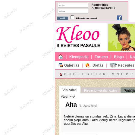
Reģistrēties
Aizmirsāt paroli?
Atcerēties mani
|
|
|
|
Kleoopedia
Forums
Blogs
Ko
|
|
Galerijas
Diētas
Receptes
A
B
C
D
E
F
G
H
I
J
K
L
M
N
O
P
R
Visi vārdi
Pievienot vārda nozīmi
Pēdēji
Vārdi >> A
Alta
[9. Janvāris]
Netērē dienas un stundas velti. Zina: katrai dien
spēku pieplūdumu. Altai vienīgi derētu iegaumēt 
gudrāks par Altu.