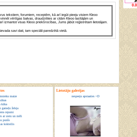
0.
us tekstiem, forumiem, receptēm, kā arī iegūt pieeju visiem Kleoo
vinnēt vērtīgas balvas, draudzēties ar citām Kleoo lasītājām un
rī izmantot visas Kleoo priekšrocības, Jums jābūt reģistrētam lietotājam.
āievada savi dati, tam speciāli paredzētā vietā.
tes
Lietotāju galerijas
mnieku maize
nespeeju apstaaties =D
kūkas
a kūka
 garneļu želeja
siera cepumi
s ar sieru un mēli
u punšs
as kokteilis