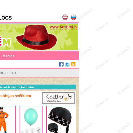
LOGS
|
Izsoles
Щ
Э
Ю
Я
ienot Kleoo.lv favorītos
as idejas svētkiem