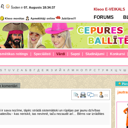
Šodien ir
07. Augusts
18:34:37
Kleoo E-VEIKALS
FORUMS
B
Kleoo monētas
Apmeklētāji online
Jubilāres!!!
|
|
|
|
|
smētikas reitings
Speciālisti
Vārdi
Sapņi
Sludinājumi
Konkursi
S
T
U
V
Z
А
Б
В
Г
Д
Е
Ж
З
И
Й
К
Л
М
Н
О
П
Р
С
Т
У
Ф
Х
Ц
Ч
Ш
Piev
e komentāri
jautr
[0]
[1]
ai ir sava nozīme, tāpēc strādā sistemātiski un rūpējas par jaunu dzīvības
patiesību - kas neriskē, tas nevinnē, taču nezaudē arī… Bērns var izrādīties