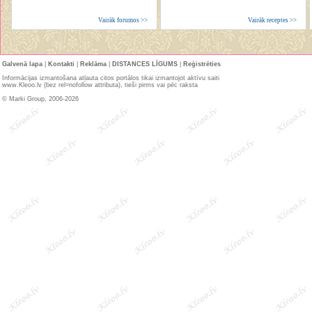
Vairāk forumos >>
Vairāk receptes >>
Galvenā lapa
|
Kontakti
|
Reklāma
|
DISTANCES LĪGUMS
|
Reģistrēties
Informācijas izmantošana atļauta citos portālos tikai izmantojot aktīvu saiti
www.Kleoo.lv (bez rel=nofollow attributa), tieši pirms vai pēc raksta
© Marki Group, 2006-2026