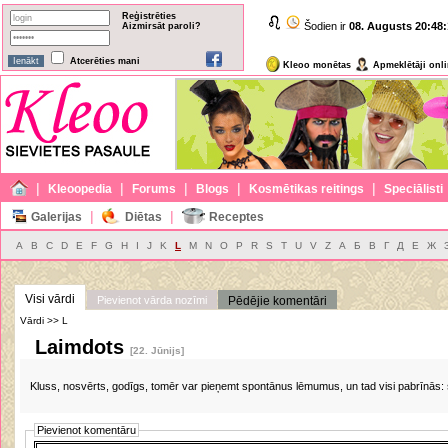
Reģistrēties
Šodien ir
08. Augusts
20:48:
Aizmirsāt paroli?
Atcerēties mani
Kleoo monētas
Apmeklētāji onl
|
|
|
|
|
Kleoopedia
Forums
Blogs
Kosmētikas reitings
Speciālisti
|
|
Galerijas
Diētas
Receptes
A
B
C
D
E
F
G
H
I
J
K
L
M
N
O
P
R
S
T
U
V
Z
А
Б
В
Г
Д
Е
Ж
Visi vārdi
Pievienot vārda nozīmi
Pēdējie komentāri
Vārdi >> L
Laimdots
[22. Jūnijs]
Kluss, nosvērts, godīgs, tomēr var pieņemt spontānus lēmumus, un tad visi pabrīnās: 
Pievienot komentāru