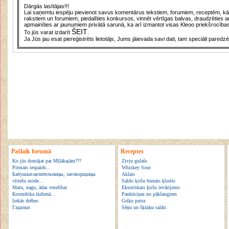
Dārgās lasītājas!!!
Lai saņemtu iespēju pievienot savus komentārus tekstiem, forumiem, receptēm, kā a
rakstiem un forumiem, piedalīties konkursos, vinnēt vērtīgas balvas, draudzēties a
apmainīties ar jaunumiem privātā sarunā, ka arī izmantot visas Kleoo priekšrocības
ŠEIT
To jūs varat izdarīt
.
Ja Jūs jau esat piereģistrēts lietotājs, Jums jāievada savi dati, tam speciāli paredzē
Pašlaik forumā
Receptes
Ko jūs domājat par Mīļākajām???
Zivju gulašs
Pirmais iespaids...
Whiskey Sour
Бабушки-целительницы, заговорщицы
Aklais
vīriešu mode...
Saldo ķiršu biezais ķīselis
Matu, nagu, ādas veselībai
Eksotiskais ķiršu ievārijums
Kosmētika ikdienā...
Pankūciņas no pākšaugiem
liekās drēbes
Griķu putra
Гадалки
Sēņu un šķiņķu salāti