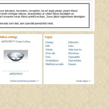
us tekstiem, forumiem, receptēm, kā arī iegūt pieeju visiem Kleoo
vinnēt vērtīgas balvas, draudzēties ar citām Kleoo lasītājām un
rī izmantot visas Kleoo priekšrocības, Jums jābūt reģistrētam lietotājam.
āievada savi dati, tam speciāli paredzētā vietā.
tikas reitings
Sapņi
ARTISTRY™ Creme LuXury
Uzraugs
Kabriolets
Pāžs
Lūka
Veikals
Slēpt kaut ko
Zivju eļļa
Horoskops
Urna
Ugunsgrēks
Atvaļinājums
Spilvendrāna
Maldīties pa mežu
Faraons
ARTISTRY®
Vairāk kosmētikas produkti >>
Vairāk sāpņu >>