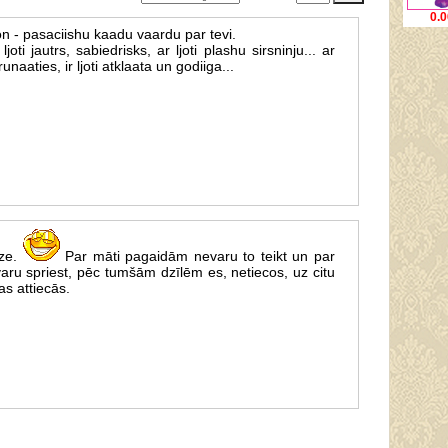
0.0
n - pasaciishu kaadu vaardu par tevi.
 ljoti jautrs, sabiedrisks, ar ljoti plashu sirsninju... ar
arunaaties, ir ljoti atklaata un godiiga...
dze.
Par māti pagaidām nevaru to teikt un par
varu spriest, pēc tumšām dzīlēm es, netiecos, uz citu
as attiecās.