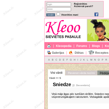
Reģistrēties
Aizmirsāt paroli?
Atcerēties mani
|
|
|
|
Kleoopedia
Forums
Blogs
Ko
|
|
Galerijas
Diētas
Receptes
A
B
C
D
E
F
G
H
I
J
K
L
M
N
O
P
R
Visi vārdi
Pievienot vārda nozīmi
Pēdēji
Vārdi >> S
Sniedze
[2. Decembris]
Viņā mājo ilgas pēc tumšām dzīlēm. Sniedze nepr
vispretrunīgākajiem raksturiem. Visbagātāk apdā