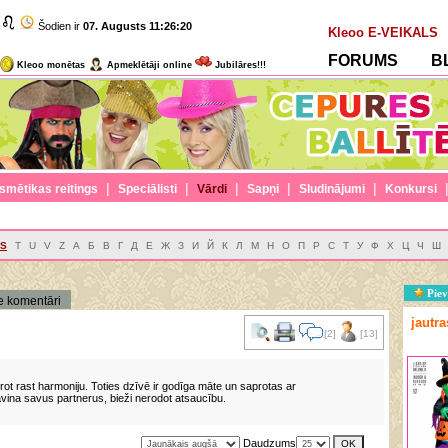
Šodien ir
07. Augusts
11:26:20
Kleoo E-VEIKALS
FORUMS
B
Kleoo monētas
Apmeklētāji online
Jubilāres!!!
|
|
|
|
|
smētikas reitings
Speciālisti
Vārdi
Sapņi
Sludinājumi
Konkursi
S
T
U
V
Z
А
Б
В
Г
Д
Е
Ж
З
И
Й
К
Л
М
Н
О
П
Р
С
Т
У
Ф
Х
Ц
Ч
Ш
Piev
e komentāri
jautr
[2]
[13]
ot rast harmoniju. Toties dzīvē ir godīga māte un saprotas ar
vina savus partnerus, bieži nerodot atsaucību.
Daudzums