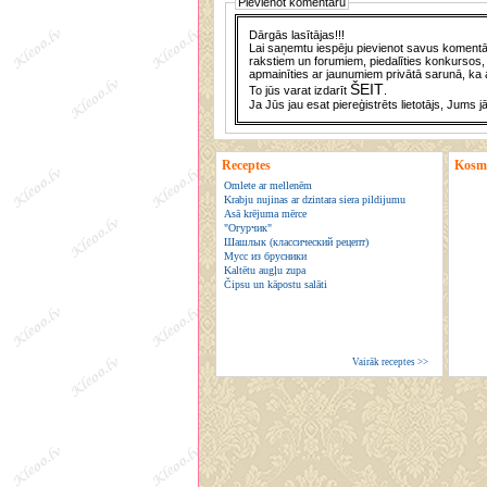
Pievienot komentāru
Dārgās lasītājas!!!
Lai saņemtu iespēju pievienot savus komentār
rakstiem un forumiem, piedalīties konkursos, 
apmainīties ar jaunumiem privātā sarunā, ka a
ŠEIT
To jūs varat izdarīt
.
Ja Jūs jau esat piereģistrēts lietotājs, Jums j
Receptes
Kosmē
Omlete ar mellenēm
Krabju nujinas ar dzintara siera pildijumu
Asā krējuma mērce
"Огурчик"
Шашлык (классический рецепт)
Мусс из брусники
Kaltētu augļu zupa
Čipsu un kāpostu salāti
Vairāk receptes >>