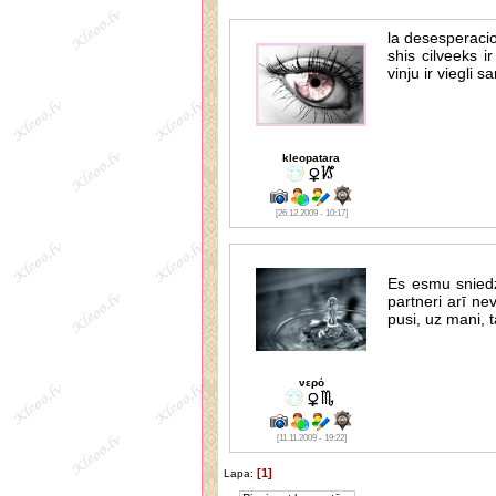
la desesperacio
shis cilveeks ir
vinju ir viegli s
kleopatara
[26.12.2009 - 10:17]
Es esmu snie
partneri arī ne
pusi, uz mani, t
νερό
[11.11.2009 - 19:22]
[1]
Lapa: