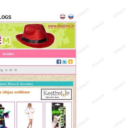
LOGS
|
Izsoles
Щ
Э
Ю
Я
ienot Kleoo.lv favorītos
as idejas svētkiem