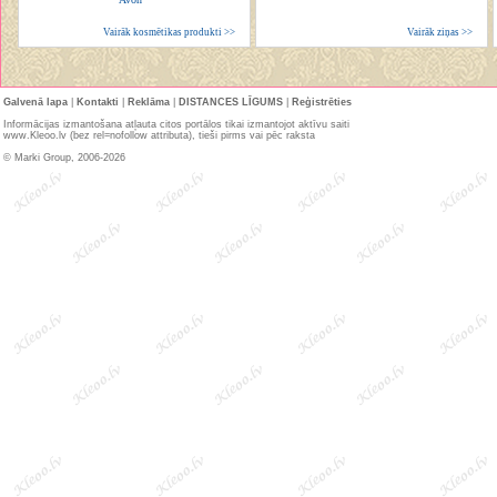
Vairāk kosmētikas produkti >>
Vairāk ziņas >>
Galvenā lapa
|
Kontakti
|
Reklāma
|
DISTANCES LĪGUMS
|
Reģistrēties
Informācijas izmantošana atļauta citos portālos tikai izmantojot aktīvu saiti
www.Kleoo.lv (bez rel=nofollow attributa), tieši pirms vai pēc raksta
© Marki Group, 2006-2026