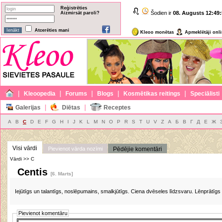
Reģistrēties
Šodien ir
08. Augusts
12:49:
Aizmirsāt paroli?
Atcerēties mani
Kleoo monētas
Apmeklētāji onl
|
|
|
|
|
Kleoopedia
Forums
Blogs
Kosmētikas reitings
Speciālisti
|
|
Galerijas
Diētas
Receptes
A
B
C
D
E
F
G
H
I
J
K
L
M
N
O
P
R
S
T
U
V
Z
А
Б
В
Г
Д
Е
Ж
Visi vārdi
Pievienot vārda nozīmi
Pēdējie komentāri
Vārdi >> C
Centis
[6. Marts]
Iejūtīgs un talantīgs, noslēpumains, smalkjūtīgs. Ciena dvēseles līdzsvaru. Lēnprātīgs
Pievienot komentāru