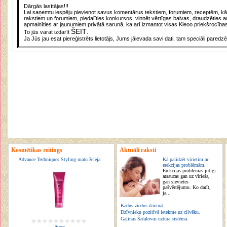
Dārgās lasītājas!!!
Lai saņemtu iespēju pievienot savus komentārus tekstiem, forumiem, receptēm, kā a
rakstiem un forumiem, piedalīties konkursos, vinnēt vērtīgas balvas, draudzēties a
apmainīties ar jaunumiem privātā sarunā, ka arī izmantot visas Kleoo priekšrocības
ŠEIT
To jūs varat izdarīt
.
Ja Jūs jau esat piereģistrēts lietotājs, Jums jāievada savi dati, tam speciāli paredzē
Kosmētikas reitings
Aktuāli raksti
Advance Techniques Styling matu želeja
Kā palīdzēt vīrietim ar
erekcijas problēmām.
Erekcijas problēmas jūtīgi
atsaucas gan uz vīrieša,
gan sievietes
pašvērtējumu. Ko darīt,
ja...
Kādus ziedus dāvināt.
Dzīvnieku pozitīvā ietekme uz cilvēku.
Gaļinas Šatalovas uztura sistēma.
Avon