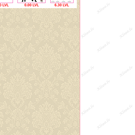
0 LVL
0.00 LVL
6.30 LVL