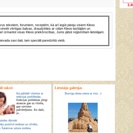
3.4
us tekstiem, forumiem, receptēm, kā arī iegūt pieeju visiem Kleoo
vinnēt vērtīgas balvas, draudzēties ar citām Kleoo lasītājām un
rī izmantot visas Kleoo priekšrocības, Jums jābūt reģistrētam lietotājam.
āievada savi dati, tam speciāli paredzētā vietā.
li raksti
Lietotāju galerijas
Kā palīdzēt vīrietim ar
Burviga diena centra ar viru..:)
erekcijas problēmām.
Erekcijas problēmas jūtīgi
atsaucas gan uz vīrieša,
gan sievietes
pašvērtējumu. Ko darīt,
ja...
ziedus dāvināt.
eku pozitīvā ietekme uz cilvēku.
s Šatalovas uztura sistēma.