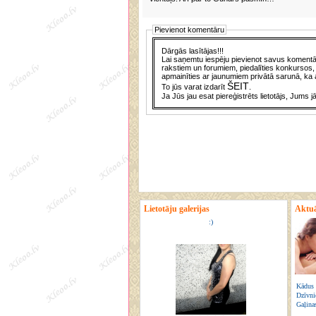
Pievienot komentāru
Dārgās lasītājas!!!
Lai saņemtu iespēju pievienot savus komentār
rakstiem un forumiem, piedalīties konkursos, 
apmainīties ar jaunumiem privātā sarunā, ka a
ŠEIT
To jūs varat izdarīt
.
Ja Jūs jau esat piereģistrēts lietotājs, Jums j
Lietotāju galerijas
Aktuā
:)
Kādus 
Dzīvni
Gaļina