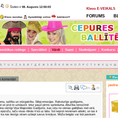
Šodien ir
08. Augusts
12:50:04
Kleoo E-VEIKALS
FORUMS
B
Kleoo monētas
Apmeklētāji online
Jubilāres!!!
|
|
|
|
|
smētikas reitings
Speciālisti
Vārdi
Sapņi
Sludinājumi
Konkursi
S
T
U
V
Z
А
Б
В
Г
Д
Е
Ж
З
И
Й
К
Л
М
Н
О
П
Р
С
Т
У
Ф
Х
Ц
Ч
Ш
Piev
e komentāri
jautr
[0]
[8]
ķumu, spītību un stūrgalvību. Slēpj emocijas. Raksturīgs godīgums,
t un prot to uzklausīt. Ietur pauzi pirms sprieduma. Atturība nenozīmē
sina vienīgi Viņa Majestāte Gadījums, kas viņu no vienas galējības met otrā.
zožu, taču visas ritinās it kā uz labu. Īsti neprot nevienam atteikt, un tas ir
ka nav tiesīgs otram uztiept savus kreņķus. Mūža beigās var būt pavisam