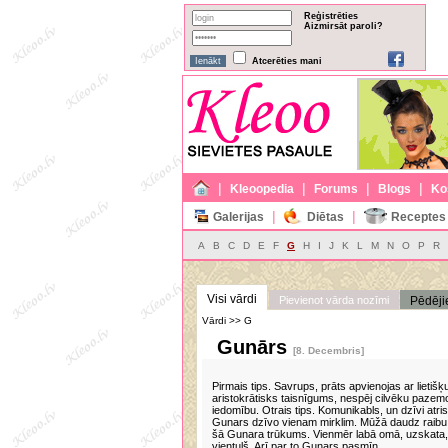
Reģistrēties
Aizmirsāt paroli?
Atcerēties mani
|
|
|
|
Kleoopedia
Forums
Blogs
Ko
|
|
Galerijas
Diētas
Receptes
A
B
C
D
E
F
G
H
I
J
K
L
M
N
O
P
R
Visi vārdi
Pievienot vārda nozīmi
Pēdēji
Vārdi >> G
Gunārs
[8. Decembris]
Pirmais tips. Savrups, prāts apvienojas ar lietiš
aristokrātisks taisnīgums, nespēj cilvēku pazemo
iedomību. Otrais tips. Komunikabls, un dzīvi atri
Gunars dzīvo vienam mirklim. Mūžā daudz raibu epi
šā Gunara trūkums. Vienmēr labā omā, uzskata, 
vientuļš. Arī par to Gunars pasmīn…