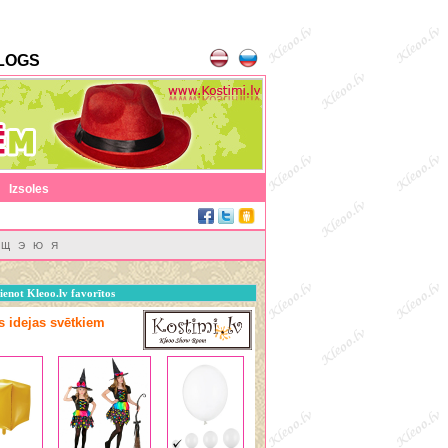
LOGS
|
Izsoles
Щ
Э
Ю
Я
ienot Kleoo.lv favorītos
as idejas svētkiem