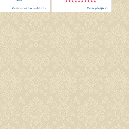
Vairāk kosmētikas produkti >>
Vairāk galerijās >>