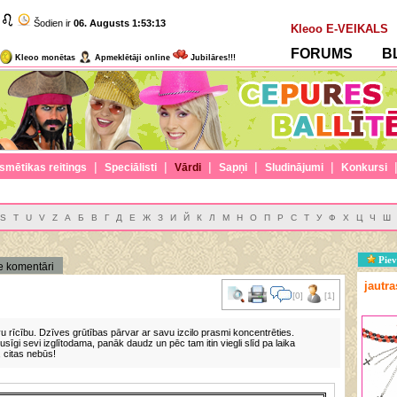
Šodien ir
06. Augusts
1:53:13
Kleoo E-VEIKALS
FORUMS
B
Kleoo monētas
Apmeklētāji online
Jubilāres!!!
|
|
|
|
|
smētikas reitings
Speciālisti
Vārdi
Sapņi
Sludinājumi
Konkursi
S
T
U
V
Z
А
Б
В
Г
Д
Е
Ж
З
И
Й
К
Л
М
Н
О
П
Р
С
Т
У
Ф
Х
Ц
Ч
Ш
Piev
e komentāri
jautr
[0]
[1]
u rīcību. Dzīves grūtības pārvar ar savu izcilo prasmi koncentrēties.
sīgi sevi izglītodama, panāk daudz un pēc tam itin viegli slīd pa laika
, citas nebūs!