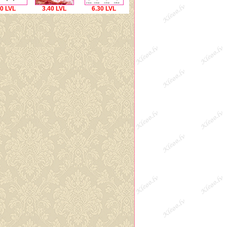
00 LVL
3.40 LVL
6.30 LVL