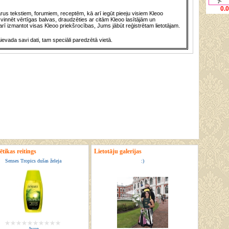
0.
us tekstiem, forumiem, receptēm, kā arī iegūt pieeju visiem Kleoo
vinnēt vērtīgas balvas, draudzēties ar citām Kleoo lasītājām un
rī izmantot visas Kleoo priekšrocības, Jums jābūt reģistrētam lietotājam.
āievada savi dati, tam speciāli paredzētā vietā.
tikas reitings
Lietotāju galerijas
Senses Tropics dušas želeja
:)
Avon