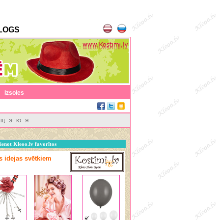
LOGS
|
Izsoles
Щ
Э
Ю
Я
ienot Kleoo.lv favorītos
as idejas svētkiem