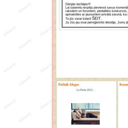
Dārgās lasītājas!!!
Lai saņemtu iespēju pievienot savus komentār
rakstiem un forumiem, piedalīties konkursos, 
apmainīties ar jaunumiem privātā sarunā, ka a
ŠEIT
To jūs varat izdarīt
.
Ja Jūs jau esat piereģistrēts lietotājs, Jums j
Pašlaik blogos
Kosmē
La Perla 2012 .