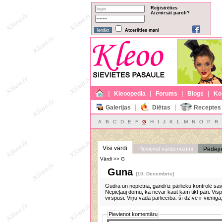
Reģistrēties
Aizmirsāt paroli?
Atcerēties mani
|
|
|
|
Kleoopedia
Forums
Blogs
Ko
|
|
Galerijas
Diētas
Receptes
A
B
C
D
E
F
G
H
I
J
K
L
M
N
O
P
R
Visi vārdi
Pievienot vārda nozīmi
Pēdēji
Vārdi >> G
Guna
[10. Decembris]
Gudra un nopietna, gandrīz pārlieku kontrolē sav
Nepieļauj domu, ka nevar kaut kam tikt pāri. Vispu
virspusi. Viņu vada pārliecība: šī dzīve ir vienīgā
Pievienot komentāru