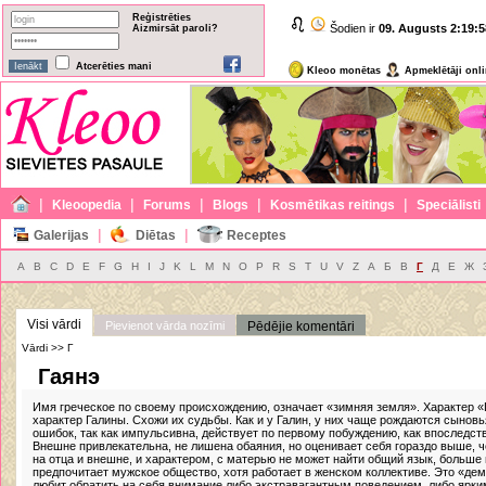
Reģistrēties
Šodien ir
09. Augusts
2:19:5
Aizmirsāt paroli?
Atcerēties mani
Kleoo monētas
Apmeklētāji onl
|
|
|
|
|
Kleoopedia
Forums
Blogs
Kosmētikas reitings
Speciālisti
|
|
Galerijas
Diētas
Receptes
A
B
C
D
E
F
G
H
I
J
K
L
M
N
O
P
R
S
T
U
V
Z
А
Б
В
Г
Д
Е
Ж
Visi vārdi
Pievienot vārda nozīmi
Pēdējie komentāri
Vārdi >> Г
Гаянэ
Имя греческое по своему происхождению, означает «зимняя земля». Характер «
характер Галины. Схожи их судьбы. Как и у Галин, у них чаще рождаются сыновь
ошибок, так как импульсивна, действует по первому побуждению, как впоследст
Внешне привлекательна, не лишена обаяния, но оценивает себя гораздо выше, ч
на отца и внешне, и характером, с матерью не может найти общий язык, больше 
предпочитает мужское общество, хотя работает в женском коллективе. Это «де
любит обратить на себя внимание либо экстравагантным поведением, либо ярки