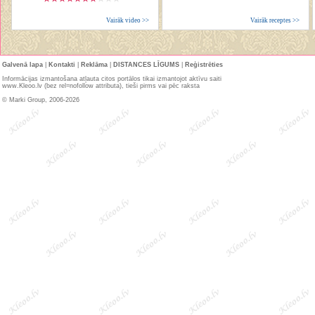
Vairāk video >>
Vairāk receptes >>
Galvenā lapa
|
Kontakti
|
Reklāma
|
DISTANCES LĪGUMS
|
Reģistrēties
Informācijas izmantošana atļauta citos portālos tikai izmantojot aktīvu saiti
www.Kleoo.lv (bez rel=nofollow attributa), tieši pirms vai pēc raksta
© Marki Group, 2006-2026