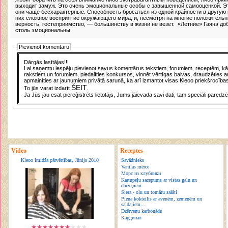
выходит замуж. Это очень эмоциональные особы с завышенной самооценкой. Эт
они чаще бесхарактерные. Способность бросаться из одной крайности в другую
них сложное восприятие окружающего мира, и, несмотря на многие положитель
верность, гостеприимство, — большинству в жизни не везет. «Летние» Гаянэ до
столь эмоциональны.
Pievienot komentāru
Dārgās lasītājas!!!
Lai saņemtu iespēju pievienot savus komentārus tekstiem, forumiem, receptēm, kā a
rakstiem un forumiem, piedalīties konkursos, vinnēt vērtīgas balvas, draudzēties a
apmainīties ar jaunumiem privātā sarunā, ka arī izmantot visas Kleoo priekšrocības
ŠEIT
To jūs varat izdarīt
.
Ja Jūs jau esat piereģistrēts lietotājs, Jums jāievada savi dati, tam speciāli paredzē
Video
Receptes
Kleoo Imidža pārvērtības, Jūnijs 2010
Savādnieks
Vaniļas mērce
Морс из клубники
Kartupeļu sacepums ar vistas gaļu un
dārzeņiem
Siera - olu un tomātu salāti
Piena kokteilis ar avenēm, zemenēm un
saldajiem...
Dzērveņu karbonāde
Кардинал