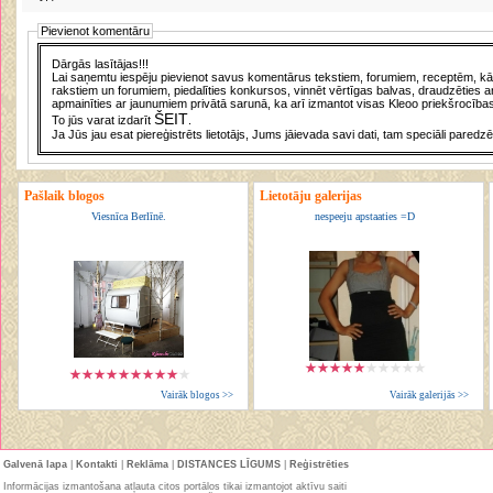
Pievienot komentāru
Dārgās lasītājas!!!
Lai saņemtu iespēju pievienot savus komentārus tekstiem, forumiem, receptēm, kā a
rakstiem un forumiem, piedalīties konkursos, vinnēt vērtīgas balvas, draudzēties a
apmainīties ar jaunumiem privātā sarunā, ka arī izmantot visas Kleoo priekšrocības
ŠEIT
To jūs varat izdarīt
.
Ja Jūs jau esat piereģistrēts lietotājs, Jums jāievada savi dati, tam speciāli paredzē
Pašlaik blogos
Lietotāju galerijas
Viesnīca Berlīnē.
nespeeju apstaaties =D
Vairāk blogos >>
Vairāk galerijās >>
Galvenā lapa
|
Kontakti
|
Reklāma
|
DISTANCES LĪGUMS
|
Reģistrēties
Informācijas izmantošana atļauta citos portālos tikai izmantojot aktīvu saiti