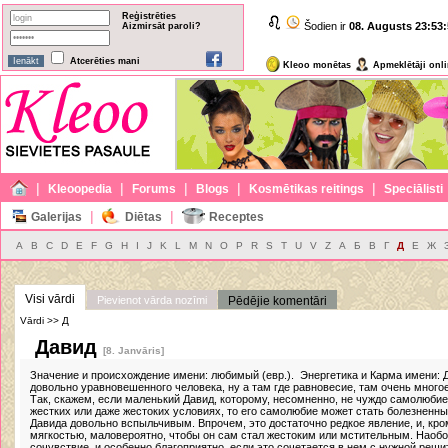
Reģistrēties
Šodien ir
08. Augusts
23:53:
Aizmirsāt paroli?
Atcerēties mani
Kleoo monētas
Apmeklētāji onl
|
|
|
|
|
Kleoopedia
Forums
Blogs
Kosmētikas reitings
Speciālisti
|
|
Galerijas
Diētas
Receptes
A
B
C
D
E
F
G
H
I
J
K
L
M
N
O
P
R
S
T
U
V
Z
А
Б
В
Г
Д
Е
Ж
Visi vārdi
Pievienot vārda nozīmi
Pēdējie komentāri
Vārdi >> Д
Давид
[8. Janvāris]
Значение и происхождение имени: любимый (евр.). Энергетика и Карма имени: Д
довольно уравновешенного человека, ну а там где равновесие, там очень многое
Так, скажем, если маленький Давид, которому, несомненно, не чуждо самолюбие
жестких или даже жестоких условиях, то его самолюбие может стать болезненным
Давида довольно вспыльчивым. Впрочем, это достаточно редкое явление, и, кро
мягкостью, маловероятно, чтобы он сам стал жестоким или мстительным. Наобо
сочувствие, и особенно благоприятно, если это сочетается в нем с нужной реш