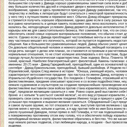
большинстве случаев у Давида хорошо уравновешены заметная сила воли и доб
ему большое количество друзей и открывает двери к жизненному успеху.Кроме э
воображение, однако и здесь проявляется присущее Давиду равновесие, так что, 
творчеству и любовь к литературе будут сочетаться с некоторой прагматичност
у него тягу к путешествиям и перемене мест. Обычно Дэвид обладает прекрас
и стремится получить хорошее образование, однако даже если в силу разных пр
все равно начитанность и цепкая память позволяют ему легко восполнить этот п
казалось бы, неподходящих условиях Давид держится довольно интеллигентно.У
карьеры или же для самостоятельного бизнеса. Нет сомнений в том, что он спос
обеспечить своей семье хорошее материальное положение, что обычно стоит дл
месте. Однако если у Давида преобладают честолюбивые мечты и он желает найт
ему частенько мешает его логичность, которой он пытается подменить недоста
общения. Как и большинство уравновешенных людей, Давид обычно умеет ценит
Он довольно общительный человек и немного романтик, любящий поговорить о к
когда речь заходит о делах или планах, он становится острожным и расчетливым
нормальные отношения, то не стоит излишне апеллировать к его чувствам, будьт
гораздо лучше.Астрологическая характеристика: Знак зодиака: Весы. Планета: 
синий, красный. Наиболее благоприятный цвет: фиолетовый. Камень-талисман: 
именины: 20 (7) мая - Давид Гареджийский, преподобный, один из основателей гр
сентября - Давид Ермопольскии, преподобный, бывший разбойник. И Неделю по 
Израилевский, пророк.След имени в истории: "Юноша, умеющий играть, человек
характеризует ветхозаветное предание про пастуха по имени Давид, которому 
Израильско-Иудейского государства. Его поединок с Голиафом, отразивший ист
филистимлянами, предание описывает красочно и со всеми подробностями, неуд
немало художников и скульпторов на создание прекраснейших произведении иск
филистимляне выставили свои войска против стана израилевского, вперед выше
пяди", предлагая желающим сразиться с ним Ровно сорок дней выставлял себя 
броню и с копьем "в шестьсот сиклей железа", но его вид устрашал израильтян, 
проверить свои силы в смертельном поединке Именно тогда и пришел к царю Сау
услышал про поединок и выразил желание сразиться. Обрадованный Саул пред
и самое лучшее оружие, но тот отказался от них, выступив против великана с о
против меня с мечом, копьем и щитом, а я иду против тебя во имя Бога воинств
умело пушенный Давидом, попал прямо в лоб Голиафа, и тот как подкошенный с
к поверженному противнику отсек ему голову, что и обеспечило победу израильск
непобедимый великан мертв, филистимляне обратились в бегство. Что же касает
еще немало ратных подвигов, стал любимцем народа, а позднее - был провозгла
иудеями.