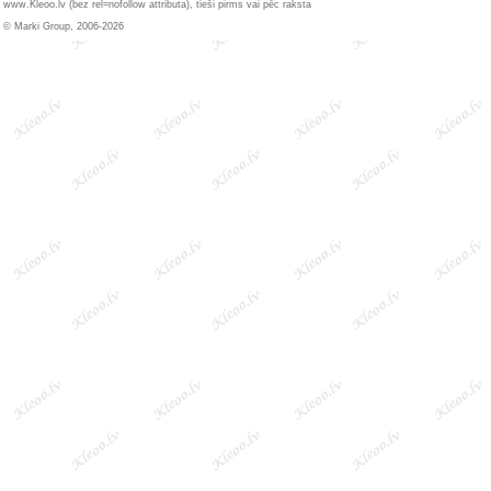
www.Kleoo.lv (bez rel=nofollow attributa), tieši pirms vai pēc raksta
© Marki Group, 2006-2026