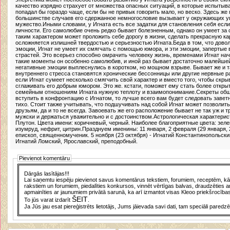
качество изрядно страхует от множества опасных ситуаций, в которые испытыв
попадал бы гораздо чаще, если бы не привык говорить мало, но веско. Здесь же 
большинстве случаев его сдержанное немногословие вызывает у окружающих ув
мужество.Иными словами, у Игната есть все задатки для становления себя если 
личности. Его самолюбие очень редко бывает болезненным, однако он умеет за с
таким характером может проложить себе дорогу в жизни, сделать прекрасную ка
осложняется излишней твердостью и серьезностью Игната.Беда в том, что дово
эмоции, Игнат не умеет их смягчать с помощью юмора, и эти эмоции, запертые 
страстей. Это всерьез способно омрачить человеку жизнь, временами Игнат нач
такие моменты он особенно самолюбив, и иной раз бывает достаточно малейше
негативные эмоции выплеснулись в коротком, но мощном взрыве. Бывает же и та
внутреннего стресса становятся хронические бессонницы или другие нервные р
если Игнат сумеет несколько смягчить свой характер и вместо того, чтобы скры
сглаживать его добрым юмором. Это же. кстати, поможет ему стать более откры
семейным отношениям Игната нужную теплоту и взаимопонимание.Секреты обще
вступить в конфронтацию с Игнатом, то лучше всего вам будет следовать заветн
тихо. Стоит также учитывать, что подшучивать над собой Игнат может позволит
друзьям, да и то не всегда. Завоевать же его расположение бывает не так уж и т
мужски и держаться уважительно и с достоинством.Астрологическая характерист
Плутон. Цвета имени: коричневый, черный. Наиболее благоприятные цвета: зел
изумруд, нефрит, цитрин.Празднуем именины: 11 января, 2 февраля (29 января, 2
епископ, священномученик. 5 ноября (23 октября) - Игнатий Константинопольский
Игнатий Ломский, Ярославский, преподобный.
Pievienot komentāru
Dārgās lasītājas!!!
Lai saņemtu iespēju pievienot savus komentārus tekstiem, forumiem, receptēm, kā a
rakstiem un forumiem, piedalīties konkursos, vinnēt vērtīgas balvas, draudzēties a
apmainīties ar jaunumiem privātā sarunā, ka arī izmantot visas Kleoo priekšrocības
ŠEIT
To jūs varat izdarīt
.
Ja Jūs jau esat piereģistrēts lietotājs, Jums jāievada savi dati, tam speciāli paredzē