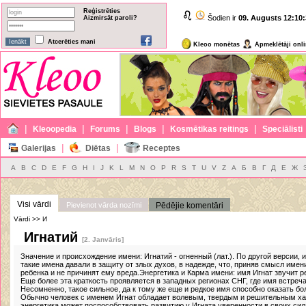
Reģistrēties
Šodien ir
09. Augusts
12:10:
Aizmirsāt paroli?
Atcerēties mani
Kleoo monētas
Apmeklētāji onl
|
|
|
|
|
Kleoopedia
Forums
Blogs
Kosmētikas reitings
Speciālisti
|
|
Galerijas
Diētas
Receptes
A
B
C
D
E
F
G
H
I
J
K
L
M
N
O
P
R
S
T
U
V
Z
А
Б
В
Г
Д
Е
Ж
Visi vārdi
Pievienot vārda nozīmi
Pēdējie komentāri
Vārdi >> И
Игнатий
[2. Janvāris]
Значение и происхождение имени: Игнатий - огненный (лат.). По другой версии,
такие имена давали в защиту от злых духов, в надежде, что, приняв смысл имен
ребенка и не причинят ему вреда.Энергетика и Карма имени: имя Игнат звучит рез
Еще более эта краткость проявляется в западных регионах СНГ, где имя встреча
Несомненно, такое сильное, да к тому же еще и редкое имя способно оказать бо
Обычно человек с именем Игнат обладает волевым, твердым и решительным ха
энергетика может поспособствовать развитию у Игната уверенности в своих си