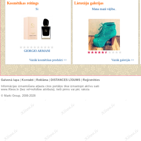
Kosmētikas reitings
Lietotāju galerijas
Si
Mana mazā vājība..
GIORGIO ARMANI
Vairāk kosmētikas produkti >>
Vairāk galerijās >>
Galvenā lapa
|
Kontakti
|
Reklāma
|
DISTANCES LĪGUMS
|
Reģistrēties
Informācijas izmantošana atļauta citos portālos tikai izmantojot aktīvu saiti
www.Kleoo.lv (bez rel=nofollow attributa), tieši pirms vai pēc raksta
© Marki Group, 2006-2026