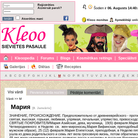
Reģistrēties
Šodien ir
06. Augusts
14:40:
Aizmirsāt paroli?
Atcerēties mani
Kleoo monētas
Apmeklētāji onl
|
|
|
|
|
Kleoopedia
Forums
Blogs
Kosmētikas reitings
Speciālisti
|
|
Galerijas
Diētas
Receptes
A
B
C
D
E
F
G
H
I
J
K
L
M
N
O
P
R
S
T
U
V
Z
А
Б
В
Г
Д
Е
Ж
Visi vārdi
Pievienot vārda nozīmi
Pēdējie komentāri
Vārdi >> M
Мария
[8. Janvāris]
ЗНАЧЕНИЕ, ПРОИСХОЖДЕНИЕ. Предположительно от древнееврейского - противи
святая, высокая, горькая, любимая, упрямая, печальная; упрямство, превос
СВЯТЫЕ ПОКРОВИТЕЛИМария Азийская, дева, мученица, 19(6) февраля.Мария 
Четверодневного: в Неделю св. жен-мироносиц.Мария Вифинская, преподобный
мужском образе), 25 (12) февраля.Мария Египетская, преподобная, в Неделю пя
ушла из дома родительского и семь лет вела греховную жизнь, потом обратилас
48 лет жила уединенно в великих подвигах поста и молитвы в пустыне Иорданско