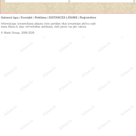
Galvenā lapa
|
Kontakti
|
Reklāma
|
DISTANCES LĪGUMS
|
Reģistrēties
Informācijas izmantošana atļauta citos portālos tikai izmantojot aktīvu saiti
www.Kleoo.lv (bez rel=nofollow attributa), tieši pirms vai pēc raksta
© Marki Group, 2006-2026