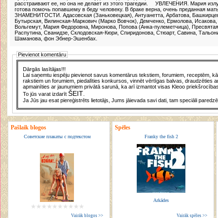
расстраивают ее, но она не делает из этого трагедии. УВЛЕЧЕНИЯ. Мария излуч
готова помочь попавшему в беду человеку. В браке верна, очень преданная ма
ЗНАМЕНИТОСТИ. Адасовская (Заньковецкая), Антуанетта, Арбатова, Башкирце
Бутырская, Вилинская-Маркович (Марко Вовчок), Демченко, Ермолова, Исакова, 
Вольгемут, Мария Федоровна, Миронова, Попова (Анка-пулеметчица), Пресвятая 
Распутина, Сванидзе, Склодовская-Кюри, Спиридонова, Стюарт, Савина, Тальони
Шаманова, фон Эбнер-Эшенбах.
Pievienot komentāru
Dārgās lasītājas!!!
Lai saņemtu iespēju pievienot savus komentārus tekstiem, forumiem, receptēm, kā a
rakstiem un forumiem, piedalīties konkursos, vinnēt vērtīgas balvas, draudzēties a
apmainīties ar jaunumiem privātā sarunā, ka arī izmantot visas Kleoo priekšrocības
ŠEIT
To jūs varat izdarīt
.
Ja Jūs jau esat piereģistrēts lietotājs, Jums jāievada savi dati, tam speciāli paredzē
Pašlaik blogos
Spēles
Советские плакаты с подтекстом
Franky the fish 2
Arkādes
Vairāk blogos >>
Vairāk spēles >>