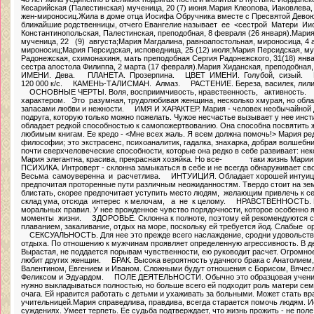
Кесарийская (Палестинская) мученица, 20 (7) июня.Мария Клеопова, Иаковлева
жен-мироносиц.Жила в доме отца Иосифа Обручника вместе с Пресвятой Девою 
ближайшие родственницы, отчего Евангелие называет ее <сестрой Матери Ии
Константинопольская, Палестинская, преподобная, 8 февраля (26 января).Мария
мученица, 22 (9) августа;Мария Магдалина, равноапостольная, мироносица, 4 а
мироносиц;Мария Персидская, исповедница, 25 (12) июля;Мария Персидская, му
Радонежская, схимонахиня, мать преподобная Сергия Радонежского, 31(18) январ
сестра апостола Филиппа, 2 марта (17 февраля).Мария Хиданская, преподобная
ИМЕНИ. Дева. ПЛАНЕТА. Прозерпина. ЦВЕТ ИМЕНИ. Голубой, сизый
120 000 к/с. КАМЕНЬ-ТАЛИСМАН. Алмаз. РАСТЕНИЕ. Береза, василек, лил
ОСНОВНЫЕ ЧЕРТЫ. Воля, восприимчивость, нравственность, активность.
характером. Это разумная, трудолюбивая женщина, несколько хмурая, н
запасами любви и нежности. ИМЯ И ХАРАКТЕР. Мария - человек необычайной 
подруга, которую только можно пожелать. Чужое несчастье вызывает у нее инс
обладает редкой способностью к самопожертвованию. Она способна посвятить ж
любимым книгам. Ее кредо - <Мне всех жаль. Я всем должна помочь!> Мария ред
философии; это экстрасенс, психоаналитик, гадалка, знахарка, добрая волшебни
почти сверхчеловеческие способности, которые она редко в себе развивает: неко
Мария элегантна, красива, прекрасная хозяйка. Но все- таки жизнь Марии
ПСИХИКА. Интроверт - склонна замыкаться в себе и не всегда обнаруживает с
Весьма самоуверенна и расчетлива. ИНТУИЦИЯ. Обладает хорошей интуицие
предпочитая проторенные пути различным неожиданностям. Твердо стоит на 
блистать, скорее предпочитает уступить место людям, желающим привлечь к се
склад ума, отсюда интерес к мелочам, а не к целому. НРАВСТВЕННОСТЬ. 
моральных правил. У нее врожденное чувство порядочности, которое особенно
моменты жизни. ЗДОРОВЬЕ. Склонна к полноте, поэтому ей рекомендуются с
плаванием, закаливание, отдых на море, поскольку ей требуется йод. Слабые о
СЕКСУАЛЬНОСТЬ. Для нее это прежде всего наслаждение, сродни удовольств
отдыха. По отношению к мужчинам проявляет определенную агрессивность. В де
Вырастая, не поддается порывам чувственности, ею руководит расчет. Огромное
любит других женщин. БРАК. Высока вероятность удачного брака с Анатолием,
Валентином, Евгением и Иваном. Сложными будут отношения с Борисом, Вячес
Феликсом и Эдуардом. ПОЛЕ ДЕЯТЕЛЬНОСТИ. Обычно это образцовая ученица
нужно выкладываться полностью, но больше всего ей подходит роль матери се
очага. Ей нравится работать с детьми и ухаживать за больными. Может стать в
учительницей.Мария справедлива, правдива, всегда старается помочь людям. И
суждениях. Умеет терпеть. Ее судьба подтверждает, что жизнь прожить - не пол