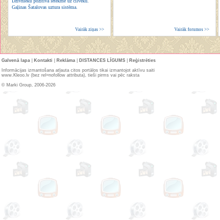
Dzīvnieku pozitīvā ietekme uz cilvēku.
Gaļinas Šatalovas uztura sistēma.
Vairāk ziņas >>
Vairāk forumos >>
Galvenā lapa
|
Kontakti
|
Reklāma
|
DISTANCES LĪGUMS
|
Reģistrēties
Informācijas izmantošana atļauta citos portālos tikai izmantojot aktīvu saiti
www.Kleoo.lv (bez rel=nofollow attributa), tieši pirms vai pēc raksta
© Marki Group, 2006-2026