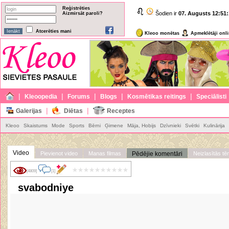
Reģistrēties
Šodien ir
07. Augusts
12:51:
Aizmirsāt paroli?
Atcerēties mani
Kleoo monētas
Apmeklētāji onl
|
|
|
|
|
Kleoopedia
Forums
Blogs
Kosmētikas reitings
Speciālisti
|
|
Galerijas
Diētas
Receptes
Kleoo
Skaistums
Mode
Sports
Bērni
Ģimene
Māja, Hobijs
Dzīvnieki
Svētki
Kulinārija
Video
Pievienot video
Manas filmas
Pēdējie komentāri
Neizlasītās t
[4809]
[1]
svabodniye