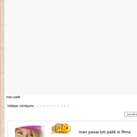
man patik
Vidējais vērtējums:
man pasai loti patik si filma.