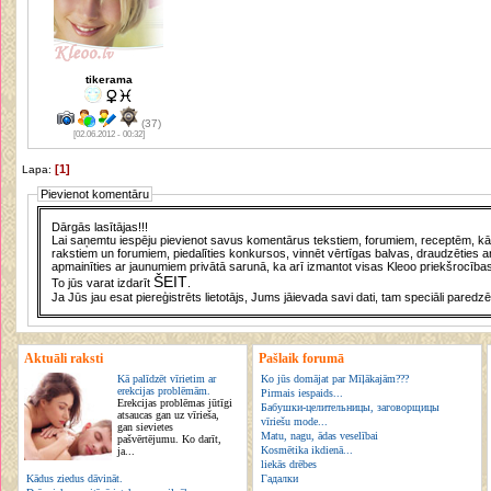
tikerama
(37)
[02.06.2012 - 00:32]
[1]
Lapa:
Pievienot komentāru
Dārgās lasītājas!!!
Lai saņemtu iespēju pievienot savus komentārus tekstiem, forumiem, receptēm, kā a
rakstiem un forumiem, piedalīties konkursos, vinnēt vērtīgas balvas, draudzēties a
apmainīties ar jaunumiem privātā sarunā, ka arī izmantot visas Kleoo priekšrocības
ŠEIT
To jūs varat izdarīt
.
Ja Jūs jau esat piereģistrēts lietotājs, Jums jāievada savi dati, tam speciāli paredzē
Aktuāli raksti
Pašlaik forumā
Kā palīdzēt vīrietim ar
Ko jūs domājat par Mīļākajām???
erekcijas problēmām.
Pirmais iespaids...
Erekcijas problēmas jūtīgi
Бабушки-целительницы, заговорщицы
atsaucas gan uz vīrieša,
vīriešu mode...
gan sievietes
Matu, nagu, ādas veselībai
pašvērtējumu. Ko darīt,
Kosmētika ikdienā...
ja...
liekās drēbes
Kādus ziedus dāvināt.
Гадалки