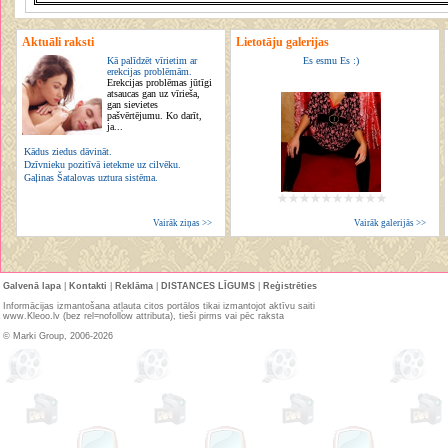
Aktuāli raksti
Lietotāju galerijas
Kā palīdzēt vīrietim ar
Es esmu Es :)
erekcijas problēmām.
Erekcijas problēmas jūtīgi
atsaucas gan uz vīrieša,
gan sievietes
pašvērtējumu. Ko darīt,
ja...
Kādus ziedus dāvināt.
Dzīvnieku pozitīvā ietekme uz cilvēku.
Gaļinas Šatalovas uztura sistēma.
Vairāk ziņas >>
Vairāk galerijās >>
Galvenā lapa
|
Kontakti
|
Reklāma
|
DISTANCES LĪGUMS
|
Reģistrēties
Informācijas izmantošana atļauta citos portālos tikai izmantojot aktīvu saiti
www.Kleoo.lv (bez rel=nofollow attributa), tieši pirms vai pēc raksta
© Marki Group, 2006-2026