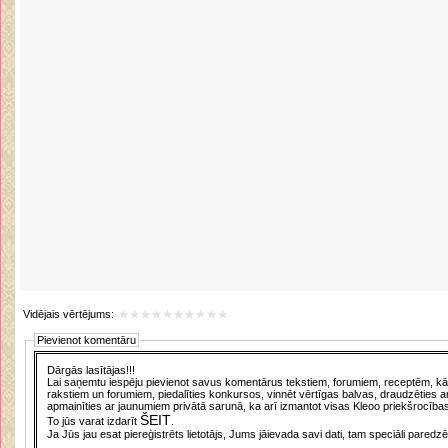
Vidējais vērtējums:
Pievienot komentāru
Dārgās lasītājas!!!
Lai saņemtu iespēju pievienot savus komentārus tekstiem, forumiem, receptēm, kā a
rakstiem un forumiem, piedalīties konkursos, vinnēt vērtīgas balvas, draudzēties a
apmainīties ar jaunumiem privātā sarunā, ka arī izmantot visas Kleoo priekšrocības
ŠEIT
To jūs varat izdarīt
.
Ja Jūs jau esat piereģistrēts lietotājs, Jums jāievada savi dati, tam speciāli paredzē