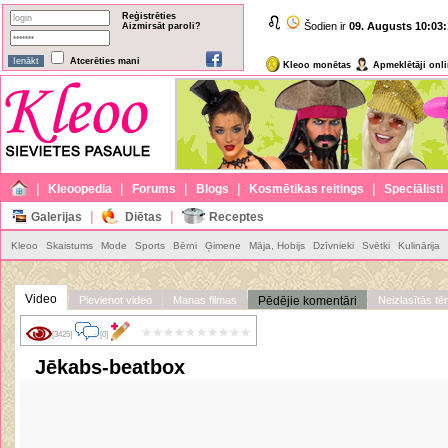
Reģistrēties
Šodien ir
09. Augusts
10:03:
Aizmirsāt paroli?
Atcerēties mani
Kleoo monētas
Apmeklētāji onl
|
|
|
|
|
Kleoopedia
Forums
Blogs
Kosmētikas reitings
Speciālisti
|
|
Galerijas
Diētas
Receptes
Kleoo
Skaistums
Mode
Sports
Bērni
Ģimene
Māja, Hobijs
Dzīvnieki
Svētki
Kulinārija
Video
Pievienot video
Manas filmas
Pēdējie komentāri
Neizlasītās t
[3425]
[0]
Jēkabs-beatbox