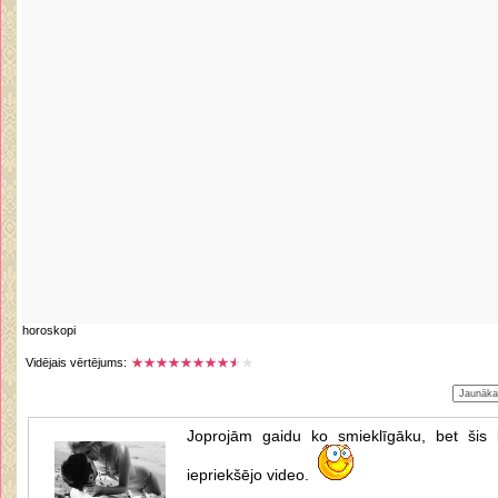
horoskopi
Vidējais vērtējums:
Joprojām gaidu ko smieklīgāku, bet šis 
iepriekšējo video.