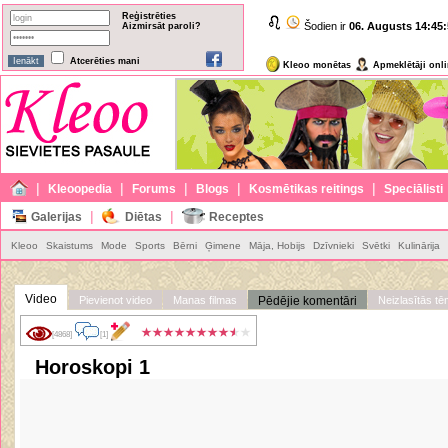
Reģistrēties
Šodien ir
06. Augusts
14:45:
Aizmirsāt paroli?
Atcerēties mani
Kleoo monētas
Apmeklētāji onl
|
|
|
|
|
Kleoopedia
Forums
Blogs
Kosmētikas reitings
Speciālisti
|
|
Galerijas
Diētas
Receptes
Kleoo
Skaistums
Mode
Sports
Bērni
Ģimene
Māja, Hobijs
Dzīvnieki
Svētki
Kulinārija
Video
Pievienot video
Manas filmas
Pēdējie komentāri
Neizlasītās t
[4868]
[1]
Horoskopi 1