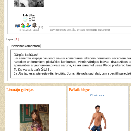
kristjiks
(41)
Nav nepareizu atbilžu. Ir tikai nepareizie jautājumi!
[07.01.2012 - 21:28]
[1]
Lapa:
Pievienot komentāru
Dārgās lasītājas!!!
Lai saņemtu iespēju pievienot savus komentārus tekstiem, forumiem, receptēm, kā a
rakstiem un forumiem, piedalīties konkursos, vinnēt vērtīgas balvas, draudzēties a
apmainīties ar jaunumiem privātā sarunā, ka arī izmantot visas Kleoo priekšrocības
ŠEIT
To jūs varat izdarīt
.
Ja Jūs jau esat piereģistrēts lietotājs, Jums jāievada savi dati, tam speciāli paredzē
Lietotāju galerijas
Pašlaik blogos
...
Vīriešu veļa