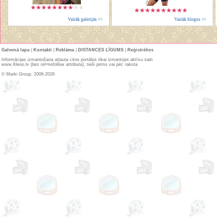
Vairāk galerijās >>
Vairāk blogos >>
Galvenā lapa
|
Kontakti
|
Reklāma
|
DISTANCES LĪGUMS
|
Reģistrēties
Informācijas izmantošana atļauta citos portālos tikai izmantojot aktīvu saiti
www.Kleoo.lv (bez rel=nofollow attributa), tieši pirms vai pēc raksta
© Marki Group, 2006-2026