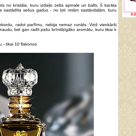
ts no kristāla, kuru izdaiļo zelta apmale un balts, 5 karāta
ika sastādīta sešus gadus - no ļoti retām sastāvdaļām, kuru
0.
ekordu, radot parfīmu, nebija nemaz runāts. Viņš vienkārši
audu, bet gan radīt pašu brīnišķīgāko aromātu, kuru tikai ir
u - tikai 10 flakonos.