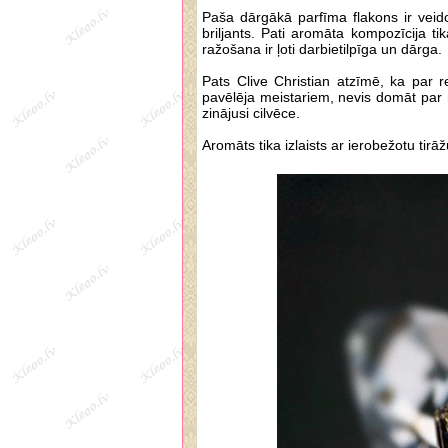
Paša dārgākā parfīma flakons ir veido
briljants. Pati aromāta kompozīcija t
ražošana ir ļoti darbietilpīga un dārga.
Pats Clive Christian atzīmē, ka par r
pavēlēja meistariem, nevis domāt par n
zinājusi cilvēce.
Aromāts tika izlaists ar ierobežotu tirāž