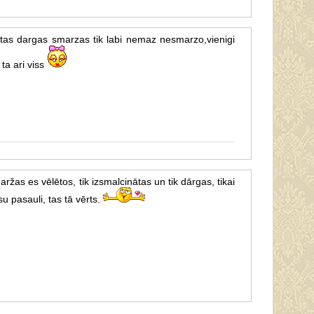
i tas dargas smarzas tik labi nemaz nesmarzo,vienigi
 ta ari viss
žas es vēlētos, tik izsmalcinātas un tik dārgas, tikai
su pasauli, tas tā vērts.