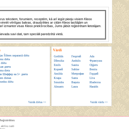
us tekstiem, forumiem, receptēm, kā arī iegūt pieeju visiem Kleoo
vinnēt vērtīgas balvas, draudzēties ar citām Kleoo lasītājām un
rī izmantot visas Kleoo priekšrocības, Jums jābūt reģistrētam lietotājam.
āievada savi dati, tam speciāli paredzētā vietā.
s
Vārdi
as Šīferes neparastā diēta
Gotfrīds
Георгий
Ada
enu diēta
Džessika
Andulis
Франсуаза
 diēta
Emīls
Sanita
Oļģerts
ая диета
Корней
Sabīne
Benita
uma dieta
Amilda
Митрофан
Гордий
ии Шиффер на 5+ диета
zes dienas
Клара
Santa
Līva
medus diēta
Smuidra
Baņuta
Изабелла
Almants
Laura
Haralds
Vairāk diētas >>
Vairāk vārdu >>
Reģistrēties
 aktīvu saiti