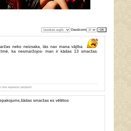
Daudzums
ržas neko neizsaka, tās nav mana vājība.
īmē, ka nesmaržojos- man ir kādas 13 smaržas.
r tikai nepareizie jautājumi!
 iepakojums,šādas smaržas es vēlētos