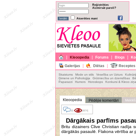
Reģistrēties
Aizmirsāt paroli?
Atcerēties mani
|
|
|
|
Kleoopedia
Forums
Blogs
Ko
|
|
Galerijas
Diētas
Receptes
Skaistums
Mode un stils
Veselība un Uzturs
Kulināri
Ģimene un Psiholoģija
Grūtniecība un dzemdības
Bē
Paparazzi
Humors
Horoskops
Konkursi & Kleoo ziņ
Kleoopedia
Pēdējie komentāri
Meklēš
[6]
[8874]
Dārgākais parfīms pasa
Britu dizainers Clive Christian radīj
dārgākās pasaulē. Flakona vērtība ar 