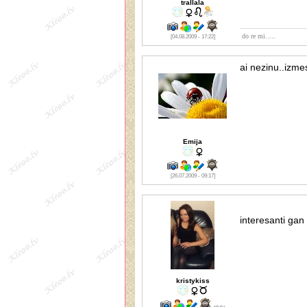
trallala
do re mi.....
[04.08.2009 - 17:22]
ai nezinu..izm
Emija
[26.07.2009 - 09:17]
interesanti ga
kristykiss