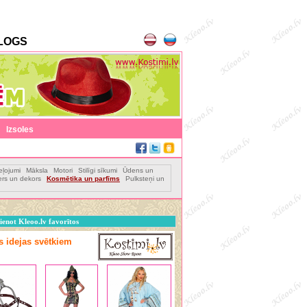
LOGS
|
Izsoles
eļojumi
Māksla
Motori
Stilīgi sīkumi
Ūdens un
jers un dekors
Kosmētika un parfīms
Pulksteņi un
ienot Kleoo.lv favorītos
as idejas svētkiem