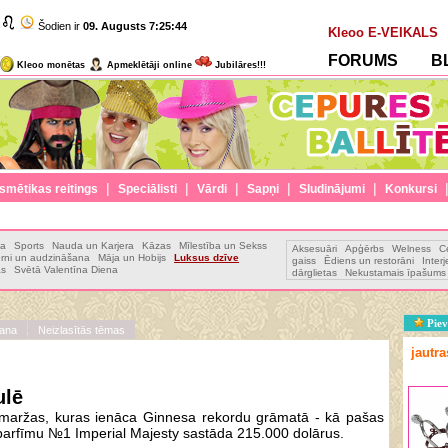
Šodien ir
09. Augusts
7:25:45
Kleoo E-VEIKALS
FORUMS
B
Kleoo monētas
Apmeklētāji online
Jubilāres!!!
|
|
|
|
|
smētikas reitings
Speciālisti
Vārdi
Sapņi
Sludinājumi
Konkursi
ja
Sports
Nauda un Karjera
Kāzas
Mīlestība un Sekss
Aksesuāri
Apģērbs
Welness
C
rni un audzināšana
Māja un Hobijs
Luksus dzīve
gaiss
Ēdiens un restorāni
Inter
as
Svētā Valentīna Diena
dārglietas
Nekustamais īpašums
Piev
ana
Neizlasītās tēmas
jautr
ulē
a smaržas, kuras ienāca Ginnesa rekordu grāmatā - kā pašas
parfīmu №1 Imperial Majesty sastāda 215.000 dolārus.