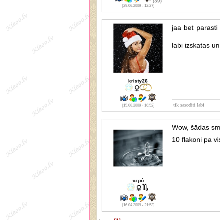
(39)
[29.06.2009 - 12:27]
jaa bet parast
labi izskatas un
kristy26
tik sasoditi labi
[15.06.2009 - 16:52]
Wow, šādas smar
10 flakoni pa vi
νερό
[16.04.2009 - 21:53]