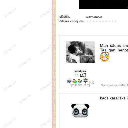
Ielādēja:
anonymous
Vidējais vērtējums:
Man šādas sma
Tas gan nenoz
kristjiks
(41)
Nav nepareizu atbilžu. I
[05.08.2009 - 12:06]
kāds karalisks