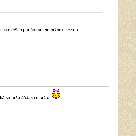
est tūkstošus par šādām smaržām..nezinu...
n kā smaržo šādas smaržas