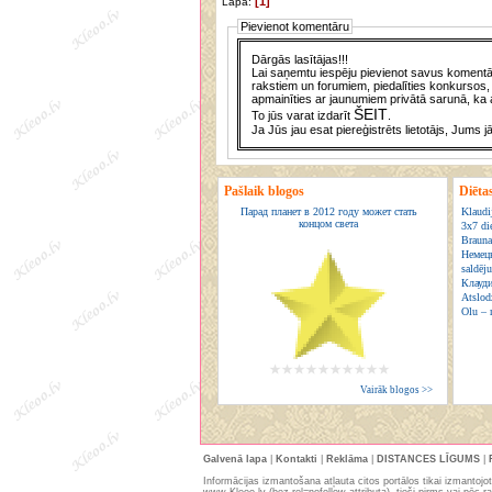
[1]
Lapa:
Pievienot komentāru
Dārgās lasītājas!!!
Lai saņemtu iespēju pievienot savus komentār
rakstiem un forumiem, piedalīties konkursos, 
apmainīties ar jaunumiem privātā sarunā, ka a
ŠEIT
To jūs varat izdarīt
.
Ja Jūs jau esat piereģistrēts lietotājs, Jums j
Pašlaik blogos
Diēta
Парад планет в 2012 году может стать
Klaudij
концом света
3x7 di
Brauna
Немецк
saldēj
Клауд
Atslod
Olu – 
Vairāk blogos >>
Galvenā lapa
|
Kontakti
|
Reklāma
|
DISTANCES LĪGUMS
|
Informācijas izmantošana atļauta citos portālos tikai izmantojot