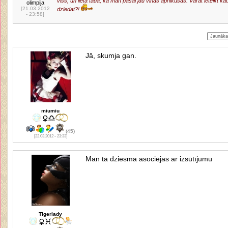
viss, un lieta tada, ka man pasai jau vinas apnikusas. Varat ieteikt ka
olimpija
[21.03.2012
dziedat?!
- 23:58]
Jā, skumja gan.
miumiu
(45)
[22.03.2012 - 23:33]
Man tā dziesma asociējas ar izsūtījumu
Tigerlady