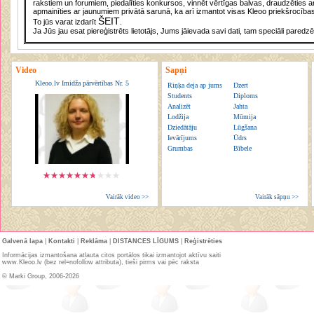
rakstiem un forumiem, piedalīties konkursos, vinnēt vērtīgas balvas, draudzēties a
apmainīties ar jaunumiem privātā sarunā, ka arī izmantot visas Kleoo priekšrocības
ŠEIT
To jūs varat izdarīt
.
Ja Jūs jau esat piereģistrēts lietotājs, Jums jāievada savi dati, tam speciāli paredzē
Video
Sapņi
Kleoo.lv Imidža pārvērtības Nr. 5
Riņķa deja ap jums
Dzert
Students
Diploms
Analizēt
Jahta
Lodžija
Mūmija
Dziedātāju
Lūgšana
Ievārījums
Ūdrs
Grumbas
Bībele
Vairāk video >>
Vairāk sāpņu >>
Galvenā lapa
|
Kontakti
|
Reklāma
|
DISTANCES LĪGUMS
|
Reģistrēties
Informācijas izmantošana atļauta citos portālos tikai izmantojot aktīvu saiti
www.Kleoo.lv (bez rel=nofollow attributa), tieši pirms vai pēc raksta
© Marki Group, 2006-2026