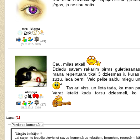
jēgas, jo nezinu notis.
mrs_jolanta
(43)
[22.03.2012 - 08:35]
Cau, milas atkal!
Dziedu savam rakarim pirms guletiesana
mana repertuara tikai 3 dziesmas ir, kuras n
zuzu, laca berni; Velc pelite saldu miegu u
. Tas ari viss, un lieta tada, ka man p
olimpija
Varat ieteikt kadu forsu dziesmeli, ko 
(37)
[21.03.2012 - 23:58]
[1]
Lapa:
Pievienot komentāru
Dārgās lasītājas!!!
Lai saņemtu iespēju pievienot savus komentārus tekstiem, forumiem, receptēm, kā a