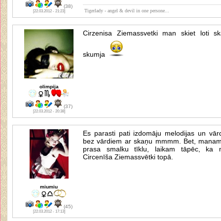
(38)
Tigerlady - angel & devil in one persone...
[22.03.2012 - 21:23]
Cirzenisa Ziemassvetki man skiet loti sk
skumja
olimpija
(37)
[22.03.2012 - 20:38]
Es parasti pati izdomāju melodijas un vār
bez vārdiem ar skaņu mmmm. Bet, manam ma
prasa smalku tīklu, laikam tāpēc, ka m
Circenīša Ziemassvētki topā.
miumiu
(45)
[22.03.2012 - 17:13]