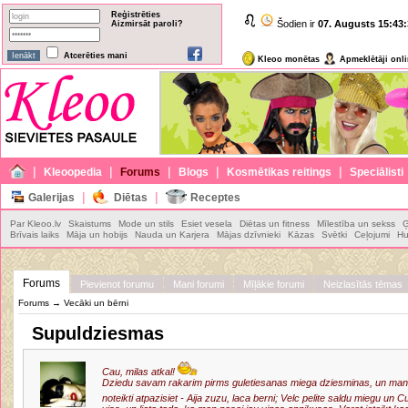
Reģistrēties
Šodien ir
07. Augusts
15:43:
Aizmirsāt paroli?
Atcerēties mani
Kleoo monētas
Apmeklētāji onl
|
|
|
|
|
Kleoopedia
Forums
Blogs
Kosmētikas reitings
Speciālisti
|
|
Galerijas
Diētas
Receptes
Par Kleoo.lv
Skaistums
Mode un stils
Esiet vesela
Diētas un fitness
Mīlestība un sekss
Ģ
Brīvais laiks
Māja un hobijs
Nauda un Karjera
Mājas dzīvnieki
Kāzas
Svētki
Ceļojumi
Hu
Forums
Pievienot forumu
Mani forumi
Mīļākie forumi
Neizlasītās tēmas
Forums
→
Vecāki un bērni
Supuldziesmas
Cau, milas atkal!
Dziedu savam rakarim pirms guletiesanas miega dziesminas, un mana 
noteikti atpazisiet - Aija zuzu, laca berni; Velc pelite saldu miegu un C