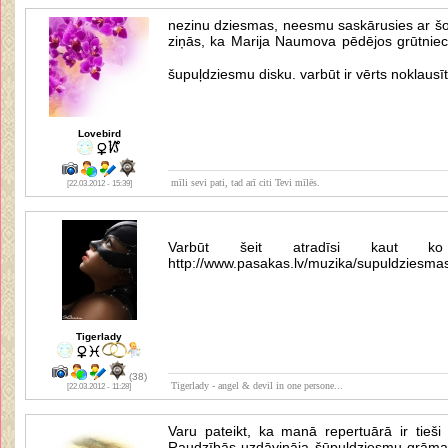
nezinu dziesmas, neesmu saskārusies ar šo 
ziņās, ka Marija Naumova pēdējos grūtniec
šupuļdziesmu disku. varbūt ir vērts noklaus
Lovebird
mīli sevi pati, tad arī citi Tevi mīlēs.
[22.03.2012 - 15:39]
Varbūt šeit atradīsi kaut 
http://www.pasakas.lv/muzika/supuldziesma
Tigerlady
(38)
Tigerlady - angel & devil in one persone...
[22.03.2012 - 11:28]
Varu pateikt, ka manā repertuārā ir tieš
Raudzībās uzdāvināja šūpuļdziesmu grāmatu