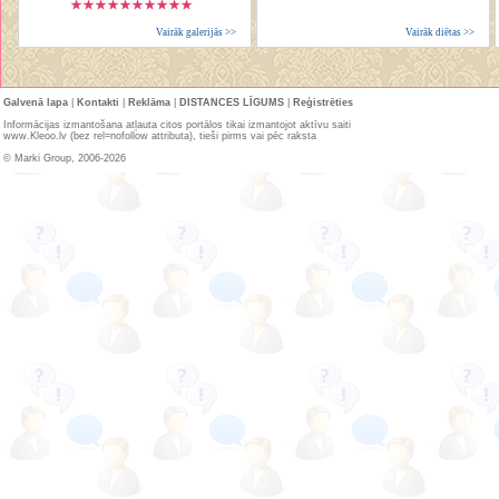
Vairāk galerijās >>
Vairāk diētas >>
Galvenā lapa
|
Kontakti
|
Reklāma
|
DISTANCES LĪGUMS
|
Reģistrēties
Informācijas izmantošana atļauta citos portālos tikai izmantojot aktīvu saiti
www.Kleoo.lv (bez rel=nofollow attributa), tieši pirms vai pēc raksta
© Marki Group, 2006-2026