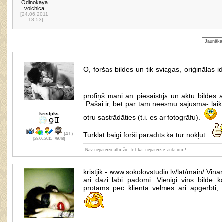
Odinokaya
volchica
[24.06.2011
- 18:53]
O, foršas bildes un tik sviagas, oriģinālas 
profiņš mani arī piesaistīja un aktu bildes
Pašai ir, bet par tām neesmu sajūsmā- la
kristjiks
otru sastrādāties (t.i. es ar fotogrāfu).
(41)
Turklāt baigi forši parādīts kā tur nokļūt.
[28.06.2011 - 09:48]
Nav nepareizu atbilžu. Ir tikai nepareizie jautājumi!
kristjik - www.sokolovstudio.lv/lat/main/ Vina
ari dazi labi padomi. Vienigi vins bilde ka
protams pec klienta velmes ari apgerbti, b