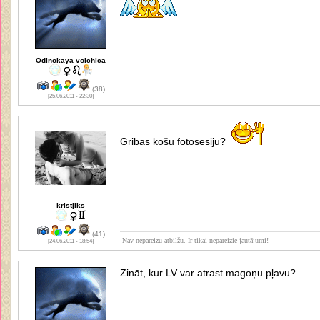
Odinokaya volchica
(38)
[25.06.2011 - 22:30]
Gribas košu fotosesiju?
kristjiks
(41)
Nav nepareizu atbilžu. Ir tikai nepareizie jautājumi!
[24.06.2011 - 18:54]
Zināt, kur LV var atrast magoņu pļavu?