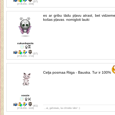
(37)
[27.06.2011 - 19:06]
es ar gribu tādu pļavu atrast, bet vidzeme
košas pļavas. nomigloti lauki
cukurdupsits
(37)
[27.06.2011 - 17:13]
Celja posmaa Riiga - Bauska. Tur ir 100%
voozie
(41)
...ai, galvenais, ka cilveeks labs! :)
[27.06.2011 - 14:20]