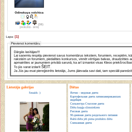
Odinokaya volchica
(38)
[24.06.2011 - 18:53]
[1]
Lapa:
Pievienot komentāru
Dārgās lasītājas!!!
Lai saņemtu iespēju pievienot savus komentārus tekstiem, forumiem, receptēm, kā a
rakstiem un forumiem, piedalīties konkursos, vinnēt vērtīgas balvas, draudzēties a
apmainīties ar jaunumiem privātā sarunā, ka arī izmantot visas Kleoo priekšrocības
ŠEIT
To jūs varat izdarīt
.
Ja Jūs jau esat piereģistrēts lietotājs, Jums jāievada savi dati, tam speciāli paredzē
Lietotāju galerijas
Diētas
Smaids :)
Яично - медовая диета
Картофельная диета латиноамериканских
индейцев
Сильвестра Сталлоне диета
Diēta kuņģa slimniekiem
Рисовая диета
90-дневная диета раздельного питания
Baltā diēta jeb piena produktu diēta
Смешанная диета