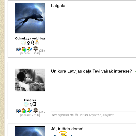
Latgale
Odinokaya volchica
(38)
[26.06.2011 - 20:17]
Un kura Latvijas daļa Tevi vairāk interesē?
kristjiks
(41)
Nav nepareizu atbilžu. Ir tikai nepareizie jautājumi!
[25.06.2011 - 23:17]
Jā, ir tāda doma!