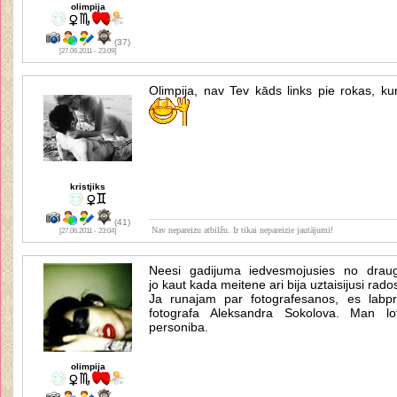
olimpija
(37)
[27.06.2011 - 23:09]
Olimpija, nav Tev kāds links pie rokas, ku
kristjiks
(41)
Nav nepareizu atbilžu. Ir tikai nepareizie jautājumi!
[27.06.2011 - 23:04]
Neesi gadijuma iedvesmojusies no draug
jo kaut kada meitene ari bija uztaisijusi rado
Ja runajam par fotografesanos, es labpr
fotografa Aleksandra Sokolova. Man lot
personiba.
olimpija