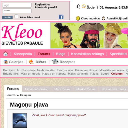
Reģistrēties
Šodien ir
08. Augusts
8:53:5
Aizmirsāt paroli?
Atcerēties mani
Kleoo monētas
Apmeklētāji onl
|
|
|
|
|
Kleoopedia
Forums
Blogs
Kosmētikas reitings
Speciālisti
|
|
Galerijas
Diētas
Receptes
Par Kleoo.lv
Skaistums
Mode un stils
Esiet vesela
Diētas un fitness
Mīlestība un sekss
Ģ
Brīvais laiks
Māja un hobijs
Nauda un Karjera
Mājas dzīvnieki
Kāzas
Svētki
Ceļojumi
H
Forums
Pievienot forumu
Mani forumi
Mīļākie forumi
Neizlasītās tēmas
Forums
→
Ceļojumi
Magoņu pļava
Zināt, kur LV var atrast magoņu pļavu?