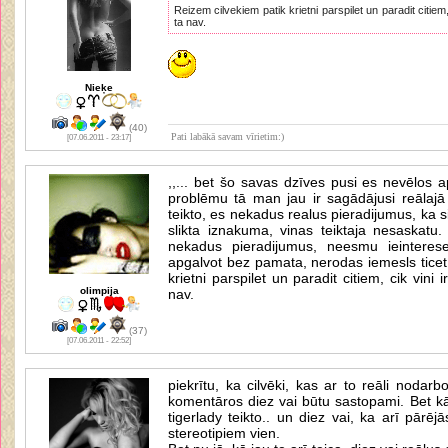
Reizem cilvekiem patik krietni parspilet un paradit citiem, 
ta nav.
Nieķe
(40)
Pati labākā savam vīrietim:)
[07.06.2011 - 23:17]
,,... bet šo savas dzīves pusi es nevēlos 
problēmu tā man jau ir sagādājusi reālajā d
teikto, es nekadus realus pieradijumus, ka 
slikta iznakuma, vinas teiktaja nesaskatu
nekadus pieradijumus, neesmu ieintereset
apgalvot bez pamata, nerodas iemesls ticet
krietni parspilet un paradit citiem, cik vini i
olimpija
nav.
(37)
[07.06.2011 - 22:52]
piekrītu, ka cilvēki, kas ar to reāli nodar
komentāros diez vai būtu sastopami. Bet kā
tigerlady teikto.. un diez vai, ka arī pārēj
stereotipiem vien.