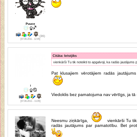
Puuce
(36)
[07.06.2011 - 12:45]
Citāta: kristjiks
vienkārši Tu tik noteikti to apgalvoji, ka radās jautājums
Pat klusajiem vērotājiem radās jautājum
!
Viedoklis bez pamatojuma nav vērtīgs, ja tā 
[07.06.2011 - 11:05]
Neesmu ziņkārīga,
vienkārši Tu tik 
radās jautājums par pamatotību. Bet pro