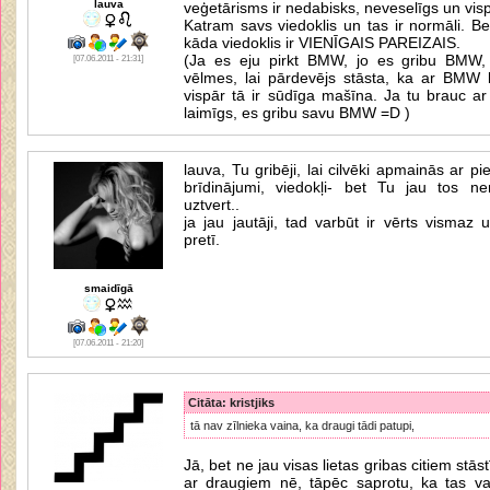
lauva
veģetārisms ir nedabisks, neveselīgs un visp
Katram savs viedoklis un tas ir normāli. Be
kāda viedoklis ir VIENĪGAIS PAREIZAIS.
(Ja es eju pirkt BMW, jo es gribu BMW
[07.06.2011 - 21:31]
vēlmes, lai pārdevējs stāsta, ka ar BMW b
vispār tā ir sūdīga mašīna. Ja tu brauc ar
laimīgs, es gribu savu BMW =D )
lauva, Tu gribēji, lai cilvēki apmainās ar pier
brīdinājumi, viedokļi- bet Tu jau tos ne
uztvert..
ja jau jautāji, tad varbūt ir vērts vismaz uz
pretī.
smaidīgā
[07.06.2011 - 21:20]
Citāta: kristjiks
tā nav zīlnieka vaina, ka draugi tādi patupi,
Jā, bet ne jau visas lietas gribas citiem stāst
ar draugiem nē, tāpēc saprotu, ka tas va