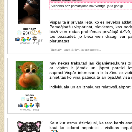
Viedoklis bez pamatojuma nav vērtīgs, ja tā godīgi...
Vispār tā ir privāta lieta, ko es nevēlos atklā
Pamēģināšu vispārināt, sievietēm, kas nod
Tigerlady
bieži vien rodas problēmas privātajā dzīvē,
tos pazaudēt, jo bieži vien draugi var p
pierunātas
(38)
[07.06.2011 - 15:56]
Tigerlady - angel & devil in one persone...
nav nekas traks,tad jau čigānietes,kuras z
ar viņām ir jāmāk un jāprot pareizi izs
saprast.Vispār interesanta lieta.Zinu sievieti,
ziniet,tas ko viņa pateica,tā arī bija.Bet vis
individuāla un arī iznākums relatīvs!Labprā
rutuks
[07.06.2011 - 14:32]
Kaut kur esmu dzirdējusi, ka taro kārtis esot
kaut ko izdarot nepateizi - visādas nepa