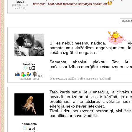
lauva
prasmes. Tādi nelieli pieredzes apmaiņas pasākumi
[04.06.2011
- 21:10]
Uj, es nebūt neesmu naidīga.
Vie
pamatojumu dažādiem apgalvojumiem, lai
tiešām izgrābst no gaisa.
Samanta, absolūti piekrītu Tev. Ar
kristjiks
pašaizsardzības enerģētiku visu uzņem uz s
(41)
Nav nepareizu atbilžu. Ir tikai nepareizie jautājumi!
[10.06.2011 - 11:42]
Taro kārtis satur lielu enerģiju, ja cilvēk
novirzīt un izmantot viss ir kārtībā, ja n
problēmas. ar to atšķiras cilvēki ar iedzi
enerģija neko nevar ietekmēt.
Tikai lūdzu neuztveriet personīgi, visi šeit 
padalīties ar savu viedokli.
sammanta