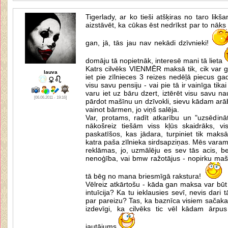
Tigerlady, ar ko tieši atšķiras no taro likša
aizstāvēt, ka cūkas ēst nedrīkst par to nāks 
gan, jā, tās jau nav nekādi dzīvnieki!
domāju tā nopietnāk, interesē mani tā lieta
Katrs cilvēks VIENMĒR maksā tik, cik var g
lauva
iet pie zīlnieces 3 reizes nedēļā piecus ga
visu savu pensiju - vai pie tā ir vainīga tikai
varu iet uz bāru dzert, iztērēt visu savu n
[06.06.2011 - 19:16]
pārdot mašīnu un dzīvokli, sievu kādam arā
vainot bārmen, jo viņš salēja.
Var, protams, radīt atkarību un "uzsēdināt
nākošreiz tiešām viss kļūs skaidrāks, vis
paskatīšos, kas jādara, turpiniet tik maksā
katra paša zīlnieka sirdsapziņas. Mēs varam
reklāmas, jo, uzmālēju es sev tās acis, b
nenoģība, vai bmw ražotājus - nopirku mašī
tā bēg no mana briesmīgā rakstura!
Vēlreiz atkārtošu - kāda gan maksa var būt pa
intuīcija? Ka tu ieklausies sevī, nevis dari
par pareizu? Tas, ka baznīca visiem sačakar
izdevīgi, ka cilvēks tic vēl kādam ārpus
jautājums