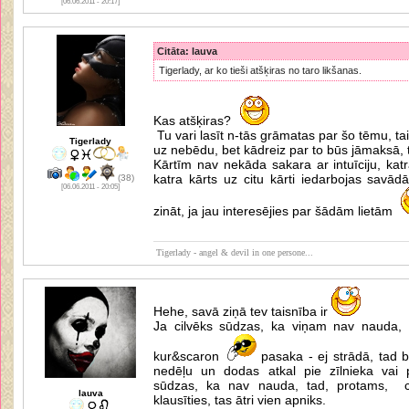
[06.06.2011 - 20:17]
Citāta: lauva
Tigerlady, ar ko tieši atšķiras no taro likšanas.
Kas atšķiras?
Tu vari lasīt n-tās grāmatas par šo tēmu, tai
Tigerlady
uz nebēdu, bet kādreiz par to būs jāmaksā, tā
Kārtīm nav nekāda sakara ar intuīciju, katr
katra kārts uz citu kārti iedarbojas savād
(38)
[06.06.2011 - 20:05]
zināt, ja jau interesējies par šādām lietām
Tigerlady - angel & devil in one persone...
Hehe, savā ziņā tev taisnība ir
Ja cilvēks sūdzas, ka viņam nav nauda, b
kur&scaron
pasaka - ej strādā, tad b
nedēļu un dodas atkal pie zīlnieka vai 
sūdzas, ka nav nauda, tad, protams, c
lauva
klausīties, tas ātri vien apniks.