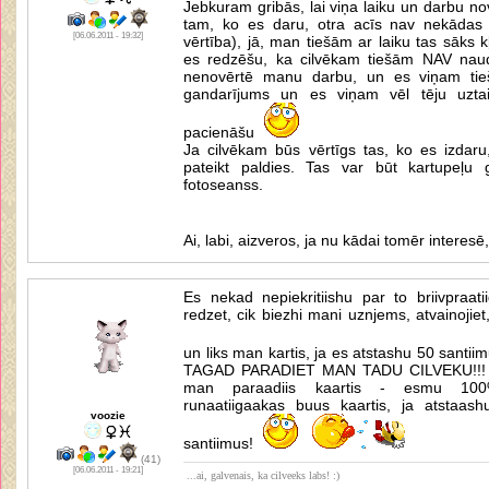
Jebkuram gribās, lai viņa laiku un darbu no
tam, ko es daru, otra acīs nav nekādas 
[06.06.2011 - 19:32]
vērtība), jā, man tiešām ar laiku tas sāks kļ
es redzēšu, ka cilvēkam tiešām NAV nauda
nenovērtē manu darbu, un es viņam ti
gandarījums un es viņam vēl tēju uzt
pacienāšu
Ja cilvēkam būs vērtīgs tas, ko es izdaru,
pateikt paldies. Tas var būt kartupeļu
fotoseanss.
Ai, labi, aizveros, ja nu kādai tomēr interesē,
Es nekad nepiekritiishu par to briivpraat
redzet, cik biezhi mani uznjems, atvainojie
un liks man kartis, ja es atstashu 50 santii
TAGAD PARADIET MAN TADU CILVEKU!!! Tas
man paraadiis kaartis - esmu 100%
runaatiigaakas buus kaartis, ja atstaa
voozie
santiimus!
(41)
[06.06.2011 - 19:21]
...ai, galvenais, ka cilveeks labs! :)