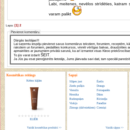
Labi, meitenes, nevēlos strīdēties, katram s
varam palikt
[1]
2
Lapa:
Pievienot komentāru
Dārgās lasītājas!!!
Lai saņemtu iespēju pievienot savus komentārus tekstiem, forumiem, receptēm, kā a
rakstiem un forumiem, piedalīties konkursos, vinnēt vērtīgas balvas, draudzēties a
apmainīties ar jaunumiem privātā sarunā, ka arī izmantot visas Kleoo priekšrocības
ŠEIT
To jūs varat izdarīt
.
Ja Jūs jau esat piereģistrēts lietotājs, Jums jāievada savi dati, tam speciāli paredzē
Kosmētikas reitings
Sapņi
Krēms kājām
Slāpes just
Ēzelis
Ziedu pušķis
Draugs
Viesulis
Fotoaparāts
Hronika
Dārzs
Rudzupuķes
Rīcineļļa
Viskijs
Paradīze
Zīmogs (dzīvniekiem)
Ciemiņi
ELIĒR
Vairāk kosmētikas produkti >>
Vairāk sāpņu >>