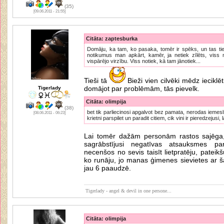
(35)
[09.06.2011 - 21:55]
Citāta: zaptesburka
Domāju, ka tam, ko pasaka, tomēr ir spēks, un tas ti
notikumus man apkārt, kamēr, ja netiek zīlēts, viss 
vispārējo virzību. Viss notiek, kā tam jānotiek...
Tieši tā
Bieži vien cilvēki mēdz ieciklē
domājot par problēmām, tās pievelk.
Tigerlady
Citāta: olimpija
(38)
bet tik parliecinosi apgalvot bez pamata, nerodas iemesl
[08.06.2011 - 06:23]
krietni parspilet un paradit citiem, cik vini ir pieredzejusi, 
Lai tomēr dažām personām rastos sajēga
sagrābstījusi negatīvas atsauksmes p
necenšos no sevis taisīt lietpratēju, pateik
ko runāju, jo manas ģimenes sievietes ar 
jau 6 paaudzē.
Tigerlady - angel & devil in one persone...
Citāta: olimpija