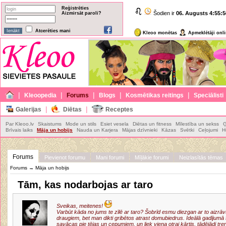
Reģistrēties
Šodien ir
06. Augusts
4:55:5
Aizmirsāt paroli?
Atcerēties mani
Kleoo monētas
Apmeklētāji onl
|
|
|
|
|
Kleoopedia
Forums
Blogs
Kosmētikas reitings
Speciālisti
|
|
Galerijas
Diētas
Receptes
Par Kleoo.lv
Skaistums
Mode un stils
Esiet vesela
Diētas un fitness
Mīlestība un sekss
Ģ
Brīvais laiks
Māja un hobijs
Nauda un Karjera
Mājas dzīvnieki
Kāzas
Svētki
Ceļojumi
H
Forums
Pievienot forumu
Mani forumi
Mīļākie forumi
Neizlasītās tēmas
Forums
→
Māja un hobijs
Tām, kas nodarbojas ar taro
Sveikas, meitenes!
Varbūt kāda no jums te zīlē ar taro? Šobrīd esmu diezgan ar to aizrāv
draugiem, bet man dikti gribētos atrast domubiedrus. Ideālā gadījumā t
savācas pie tējas un cepumiem, un liek viena otrai kārtis, tādējādi 