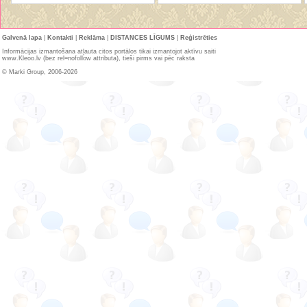
Galvenā lapa
|
Kontakti
|
Reklāma
|
DISTANCES LĪGUMS
|
Reģistrēties
Informācijas izmantošana atļauta citos portālos tikai izmantojot aktīvu saiti
www.Kleoo.lv (bez rel=nofollow attributa), tieši pirms vai pēc raksta
© Marki Group, 2006-2026