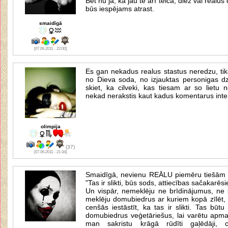
Bet nu jā, kā jau te arī teica, diez vai reāl
būs iespējams atrast.
smaidīgā
[07.06.2011 - 22:00]
Es gan nekadus realus stastus neredzu, tika
no Dieva soda, no izjauktas personigas d
skiet, ka cilveki, kas tiesam ar so lietu n
nekad nerakstis kaut kadus komentarus inte
olimpija
(37)
[07.06.2011 - 21:34]
Smaidīgā, nevienu REĀLU piemēru tiešām ne
"Tas ir slikti, būs sods, attiecības sačakarēsie
Un vispār, nemeklēju ne brīdinājumus, ne
meklēju domubiedrus ar kuriem kopā zīlēt, 
cenšās iestāstīt, ka tas ir slikti. Tas būt
domubiedrus veģetāriešus, lai varētu apmai
man sakristu krāgā rūdīti gaļēdāji, ce