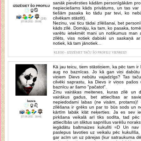
sanāk pievērsties kādām personīgākām pro
IZDZĒSIET ŠO PROFILU
nepieciešams kāds privātums, un tas var iz
tiešām pasaka ko tādu par tevi, ko neb
cilvēkam stāstīt).
(19)
[07.06.2011 - 20:09]
Nezinu, vai ticu tādai zīlēšanai, bet person
kāds zīlē. Domāju, ka tam, ko pasaka, tomēr
varētu ietekmēt mani un notikumus man ap
zīlēts, viss notiek dabiski un saskaņā ar 
notiek, kā tam jānotiek...
KLEOO - IZDZĒSIET TAČU ŠO PROFILU VIENREIZ!
Kā jau teicu, tiem stāstiņiem, ka pēc tam i
aug no baznīcas. Jo kā gan viņi dabūtu 
viņiem Dievs nebūtu vajadzīgs? Tas taču 
cilvēki saprastu, ka Dievs ir viņos pašos 
baznīcu ar šamo "pačatot".
Zinu vairākas meitenes, kuras zīlē un 
vairākus gadus, bet attiecības ar savi
lauva
nepiedodami labas (ne visām, protams)! 
zīlēšana ir grēks un par to būs sods un n
kārtīm labāk klāt neķerties. Ja es sev ie
pirkšana veikalā arī tiks sodīta, tad pē
[07.06.2011 - 18:44]
attiecībās un sliktus sapnīšus varēšu noraks
iegādātu baltmaizes kukulīti =D Un nav
paslepus lavoties uz veikalu pēc kukulīša, 
gar acīm un uz pārejas (kur satraukuma d