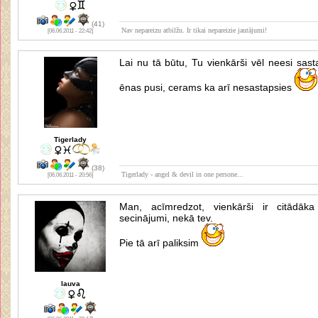
(41)
Nav nepareizu atbilžu. Ir tikai nepareizie jautājumi!
[06.06.2011 - 22:42]
Lai nu tā būtu, Tu vienkārši vēl neesi sas
ēnas pusi, cerams ka arī nesastapsies
Tigerlady
(38)
Tigerlady - angel & devil in one persone...
[06.06.2011 - 20:56]
Man, acīmredzot, vienkārši ir citādāka
secinājumi, nekā tev.
Pie tā arī paliksim
lauva