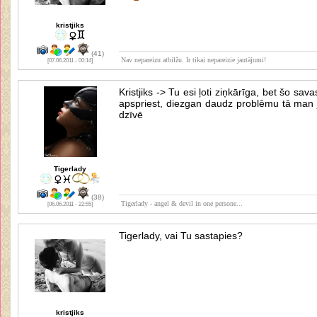
kristjiks
(41)
Nav nepareizu atbilžu. Ir tikai nepareizie jautājumi!
[07.06.2011 - 00:14]
Kristjiks -> Tu esi ļoti ziņkārīga, bet šo sa
apspriest, diezgan daudz problēmu tā man j
dzīvē
Tigerlady
(38)
Tigerlady - angel & devil in one persone...
[06.06.2011 - 22:55]
Tigerlady, vai Tu sastapies?
kristjiks