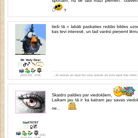
sportam, nu tie tādi mazi piemēri.. Galvena
?
tieši tā = labāk paskaties reālās bildes u
kas tevi interesē, un tad varēsi pieņemt lēm
Mr. Holy Deer
...all animals are equal but some animals are more equal than others.
[04.03.2011 - 13:56]
Skaidrs paldies par viedokļiem,
Laikam jau tā ir ka katram jau savas viedok
ne...
lita070707
(16)
[04.03.2011 - 13:39]