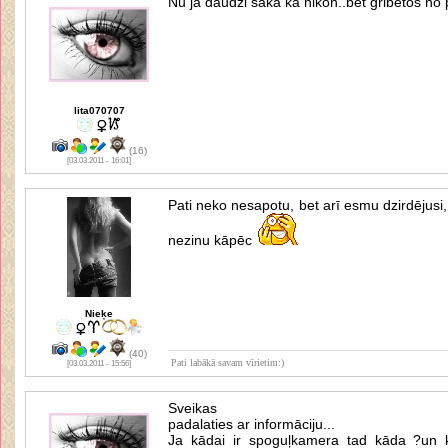
Nu jā daudzi saka ka nikon..bet gribētos no 
lita070707
(16)
[03.03.2011 - 16:01]
Pati neko nesapotu, bet arī esmu dzirdējusi, 
nezinu kāpēc
Nieķe
(40)
Pati labākā savam vīrietim:)
[03.03.2011 - 15:56]
Sveikas
padalaties ar informāciju...
Ja kādai ir spoguļkamera tad kāda ?un k