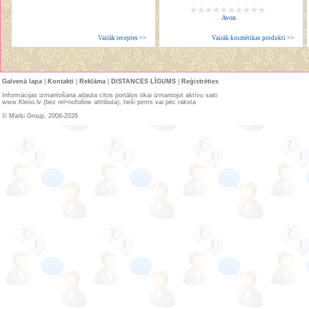
Avon
Vairāk receptes >>
Vairāk kosmētikas produkti >>
Galvenā lapa
|
Kontakti
|
Reklāma
|
DISTANCES LĪGUMS
|
Reģistrēties
Informācijas izmantošana atļauta citos portālos tikai izmantojot aktīvu saiti
www.Kleoo.lv (bez rel=nofollow attributa), tieši pirms vai pēc raksta
© Marki Group, 2006-2026