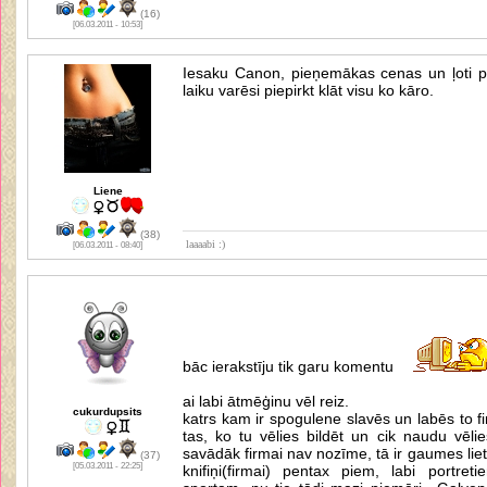
(16)
[06.03.2011 - 10:53]
Iesaku Canon, pieņemākas cenas un ļoti pla
laiku varēsi piepirkt klāt visu ko kāro.
Liene
(38)
laaaabi :)
[06.03.2011 - 08:40]
bāc ierakstīju tik garu komentu
ai labi ātmēģinu vēl reiz.
cukurdupsits
katrs kam ir spogulene slavēs un labēs to fi
tas, ko tu vēlies bildēt un cik naudu vēli
savādāk firmai nav nozīme, tā ir gaumes lieta
(37)
[05.03.2011 - 22:25]
knifiņi(firmai) pentax piem, labi portreti