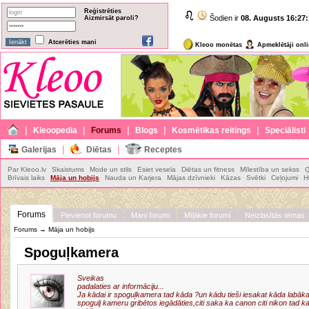
Reģistrēties
Šodien ir
08. Augusts
16:27:
Aizmirsāt paroli?
Atcerēties mani
Kleoo monētas
Apmeklētāji onl
|
|
|
|
|
Kleoopedia
Forums
Blogs
Kosmētikas reitings
Speciālisti
|
|
Galerijas
Diētas
Receptes
Par Kleoo.lv
Skaistums
Mode un stils
Esiet vesela
Diētas un fitness
Mīlestība un sekss
Ģ
Brīvais laiks
Māja un hobijs
Nauda un Karjera
Mājas dzīvnieki
Kāzas
Svētki
Ceļojumi
H
Forums
Pievienot forumu
Mani forumi
Mīļākie forumi
Neizlasītās tēmas
Forums
→
Māja un hobijs
Spoguļkamera
Sveikas
padalaties ar informāciju...
Ja kādai ir spoguļkamera tad kāda ?un kādu tieši iesakat kāda labāka
spogulj kameru gribētos iegādāties,citi saka ka canon citi nikon tad