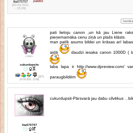
paldies
lita070707
[03.03.2011
- 15:29]
pati lietoju canon ,un kā jau Liene raks
pieņemamāka cenu ziņā un plašs klāsts.
man patīk asums bildei un krāsas arī labas,
aidā
daudzi iesaka canon 1000D ( lai
cukurdupsits
laba lapa ir http://www.dpreview.com/ va
paraugbildēm
(37)
[07.03.2011 - 21:56]
cukurdupsit-Pārsvarā jau dabu cilvēkus ...bil
lita070707