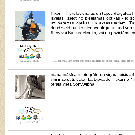
Nikon - ir profesionālās un tāpēc dārgākas!
izvēlās, izejot no pieejamas optikas - jo s
uz pareizās optikas un aksessuāriem. Tā
daudzveidību, ko piedāvā tirgū, un tad varēsi
Sony vai Konica Minolta, vai no pazistāmiem 
Mr. Holy Deer
...all animals are equal but some animals are more equal than others.
[03.03.2011 - 23:36]
mana māsīca ir fotogrāfe un viņas puisis arī. 
viņi ir saistīti, saka, ka Dieva dēļ - tikai ne
otrajā vietā Sony Alpha.
kerija_
(37)
[03.03.2011 - 23:36]