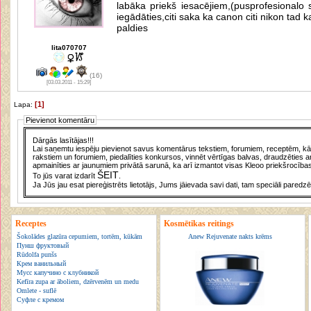
labāka priekš iesacējiem,(pusprofesionalo 
iegādāties,citi saka ka canon citi nikon tad
paldies
lita070707
(16)
[03.03.2011 - 15:29]
[1]
Lapa:
Pievienot komentāru
Dārgās lasītājas!!!
Lai saņemtu iespēju pievienot savus komentārus tekstiem, forumiem, receptēm, kā a
rakstiem un forumiem, piedalīties konkursos, vinnēt vērtīgas balvas, draudzēties a
apmainīties ar jaunumiem privātā sarunā, ka arī izmantot visas Kleoo priekšrocības
ŠEIT
To jūs varat izdarīt
.
Ja Jūs jau esat piereģistrēts lietotājs, Jums jāievada savi dati, tam speciāli paredzē
Receptes
Kosmētikas reitings
Šokolādes glazūra cepumiem, tortēm, kūkām
Anew Rejuvenate nakts krēms
Пунш фруктовый
Rūdolfa punšs
Крем ванильный
Мусс капучино с клубникой
Kefīra zupa ar āboliem, dzērvenēm un medu
Omlete - suflē
Суфле с кремом