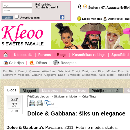
Reģistrēties
Šodien ir
07. Augusts
5:45:4
Aizmirsāt paroli?
Atcerēties mani
Kleoo monētas
Apmeklētāji onl
|
|
|
|
|
Kleoopedia
Forums
Blogs
Kosmētikas reitings
Speciālisti
|
|
Galerijas
Diētas
Receptes
Es
Bērni
Draugi
Ģimene
Attiecības
Dzīvnieki
Tusiņi
Zvaigznes
Kino
Mūzika
Foto
Ku
Kostimi.lv
Veselība
Zinātne
Ceļojumi
Daba
Smieklīgi
Ekonomika
Auto, Moto
Tehnoloģi
Blogs
Bloggeri
Mans blogs
Pievienot blogu
Pēdējie komentāri
Ne
Pēdējais blogos
>>
Skaistums, Mode
>>
Criss Tiina
SEP
27
[2]
2010
Dolce & Gabbana: šiks un elegance
Dolce & Gabbana's
Pavasaris 2011. Foto no modes skates.