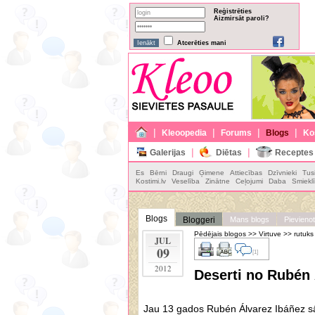
Reģistrēties
Aizmirsāt paroli?
Atcerēties mani
|
|
|
|
Kleoopedia
Forums
Blogs
Ko
|
|
Galerijas
Diētas
Receptes
Es
Bērni
Draugi
Ģimene
Attiecības
Dzīvnieki
Tusi
Kostimi.lv
Veselība
Zinātne
Ceļojumi
Daba
Smieklī
Blogs
Bloggeri
Mans blogs
Pievienot
Pēdējais blogos
>>
Virtuve
>>
rutuks
JUL
09
[1]
2012
Deserti no Rubén 
Jau 13 gados Rubén Álvarez Ibáñez sā