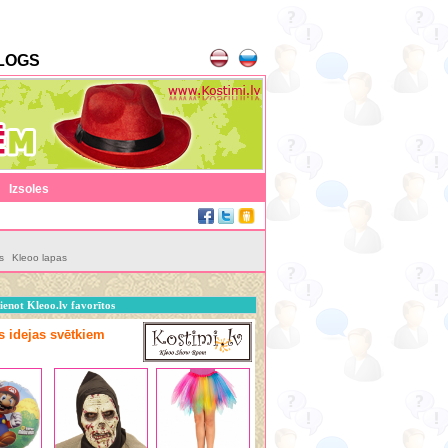
LOGS
|
Izsoles
s
Kleoo lapas
ienot Kleoo.lv favorītos
as idejas svētkiem