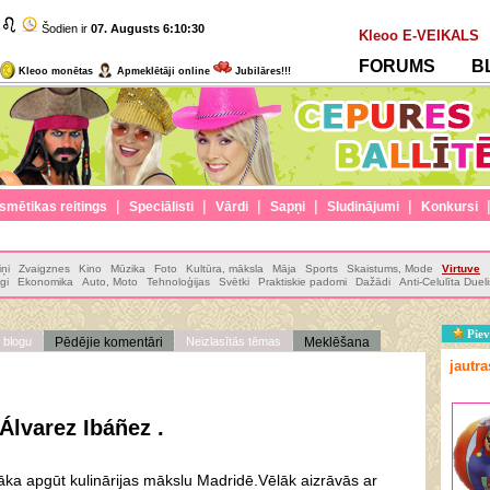
Šodien ir
07. Augusts
6:10:33
Kleoo E-VEIKALS
FORUMS
B
Kleoo monētas
Apmeklētāji online
Jubilāres!!!
|
|
|
|
|
smētikas reitings
Speciālisti
Vārdi
Sapņi
Sludinājumi
Konkursi
ņi
Zvaigznes
Kino
Mūzika
Foto
Kultūra, māksla
Māja
Sports
Skaistums, Mode
Virtuve
gi
Ekonomika
Auto, Moto
Tehnoloģijas
Svētki
Praktiskie padomi
Dažādi
Anti-Celulīta Dueli
Piev
 blogu
Pēdējie komentāri
Neizlasītās tēmas
Meklēšana
jautr
Álvarez Ibáñez .
ka apgūt kulinārijas mākslu Madridē.Vēlāk aizrāvās ar