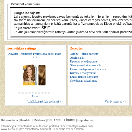
Pievienot komentāru
Dārgās lasītājas!!!
Lai saņemtu iespēju pievienot savus komentārus tekstiem, forumiem, receptēm, kā a
rakstiem un forumiem, piedalīties konkursos, vinnēt vērtīgas balvas, draudzēties a
apmainīties ar jaunumiem privātā sarunā, ka arī izmantot visas Kleoo priekšrocības
ŠEIT
To jūs varat izdarīt
.
Ja Jūs jau esat piereģistrēts lietotājs, Jums jāievada savi dati, tam speciāli paredzē
Kosmētikas reitings
Receptes
Advance Techniques Professional matu krāsa
Jāņogu – piena dzēriens
7.3
Augļu salāti
Крем из сухофруктов
Siera grauzdiņi ar krevetēm
Cukīnī sautējums ar tomātiem
Кисель Белорусский
Lazdu riekstu konfektes
Svētdienas aukstā zupa
Avon
Vairāk kosmētikas produkti >>
Vairāk receptes >>
Galvenā lapa
|
Kontakti
|
Reklāma
|
DISTANCES LĪGUMS
|
Reģistrēties
Informācijas izmantošana atļauta citos portālos tikai izmantojot aktīvu saiti
www.Kleoo.lv (bez rel=nofollow attributa), tieši pirms vai pēc raksta