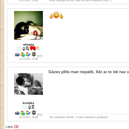
esmu laimīga sieviņa ,māte un laba draudzene jums ;)
[15.12.2011 - 15:00]
olimpija
(37)
[14.12.2011 - 15:49]
Gāzes plītis man nepatīk, līdz ar to īsti nav
kristjiks
(41)
Nav nepareizu atbilžu. Ir tikai nepareizie jautājumi!
[14.12.2011 - 09:39]
[1]
Lapa: