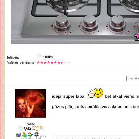
rutuks
Ielādēja:
Vidējais vērtējums:
ideja super laba
bet atkal viens mī
gāzes plīti, tanīs spirālēs vis saķeps un izbe
rozite
(44)