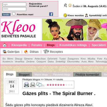
Reģistrēties
Šodien ir
06. Augusts
14:41:
Aizmirsāt paroli?
Atcerēties mani
Kleoo monētas
Apmeklētāji onl
|
|
|
|
|
Kleoopedia
Forums
Blogs
Kosmētikas reitings
Speciālisti
|
|
Galerijas
Diētas
Receptes
Es
Bērni
Draugi
Ģimene
Attiecības
Dzīvnieki
Tusiņi
Zvaigznes
Kino
Mūzika
Foto
Ku
Kostimi.lv
Veselība
Zinātne
Ceļojumi
Daba
Smieklīgi
Ekonomika
Auto, Moto
Tehnoloģi
Blogs
Bloggeri
Mans blogs
Pievienot blogu
Pēdējie komentāri
Ne
Pēdējais blogos
>>
Virtuve
>>
rutuks
DEC
14
[3]
2011
Gāzes plīts - The Spiral Burner .
Šādu gāzes plīts konceptu piedāvā dizaineris Alireza Alavi.