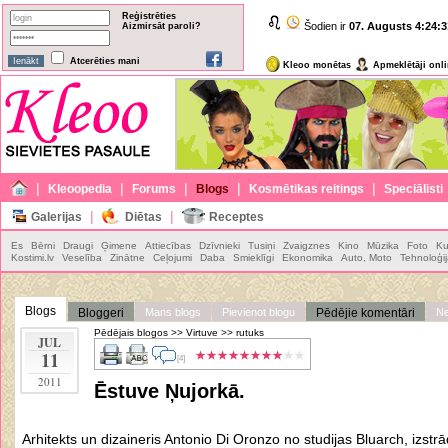
Reģistrēties
Šodien ir
07. Augusts
4:24:3
Aizmirsāt paroli?
Atcerēties mani
Kleoo monētas
Apmeklētāji onl
|
|
|
|
|
Kleoopedia
Forums
Blogs
Kosmētikas reitings
Speciālisti
|
|
Galerijas
Diētas
Receptes
Es
Bērni
Draugi
Ģimene
Attiecības
Dzīvnieki
Tusiņi
Zvaigznes
Kino
Mūzika
Foto
Ku
Kostimi.lv
Veselība
Zinātne
Ceļojumi
Daba
Smieklīgi
Ekonomika
Auto, Moto
Tehnoloģi
Blogs
Bloggeri
Mans blogs
Pievienot blogu
Pēdējie komentāri
Ne
Pēdējais blogos
>>
Virtuve
>>
rutuks
JUL
11
[4]
2011
Ēstuve Ņujorkā.
Аrhitekts un dizaineris Antonio Di Oronzo no studijas Bluarch, izstrā