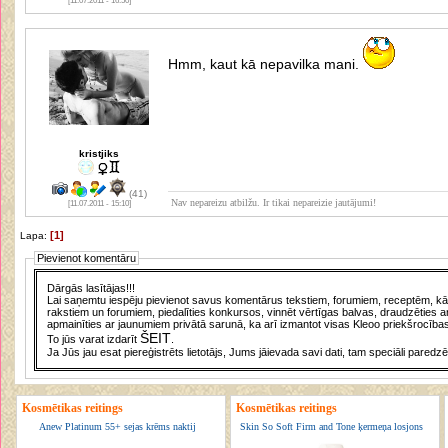
[11.07.2011 - 16:50]
Hmm, kaut kā nepavilka mani.
kristjiks
(41)
Nav nepareizu atbilžu. Ir tikai nepareizie jautājumi!
[11.07.2011 - 15:10]
[1]
Lapa:
Pievienot komentāru
Dārgās lasītājas!!!
Lai saņemtu iespēju pievienot savus komentārus tekstiem, forumiem, receptēm, kā a
rakstiem un forumiem, piedalīties konkursos, vinnēt vērtīgas balvas, draudzēties a
apmainīties ar jaunumiem privātā sarunā, ka arī izmantot visas Kleoo priekšrocības
ŠEIT
To jūs varat izdarīt
.
Ja Jūs jau esat piereģistrēts lietotājs, Jums jāievada savi dati, tam speciāli paredzē
Kosmētikas reitings
Kosmētikas reitings
Anew Platinum 55+ sejas krēms naktij
Skin So Soft Firm and Tone ķermeņa losjons