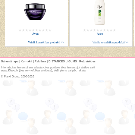
Avon
Avon
Vairāk kosmētikas produkti >>
Vairāk kosmētikas produkti >>
Galvenā lapa
|
Kontakti
|
Reklāma
|
DISTANCES LĪGUMS
|
Reģistrēties
Informācijas izmantošana atļauta citos portālos tikai izmantojot aktīvu saiti
www.Kleoo.lv (bez rel=nofollow attributa), tieši pirms vai pēc raksta
© Marki Group, 2006-2026