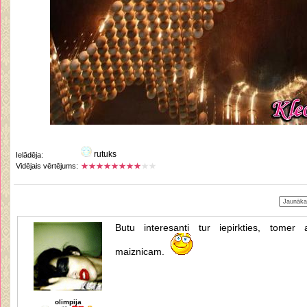
rutuks
Ielādēja:
Vidējais vērtējums:
Butu interesanti tur iepirkties, tomer a
maiznicam.
olimpija