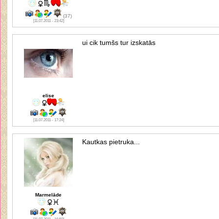
(37)
[11.07.2011 - 23:42]
ui cik tumšs tur izskatās
elise
[11.07.2011 - 17:24]
Kautkas pietruka...
Marmelāde