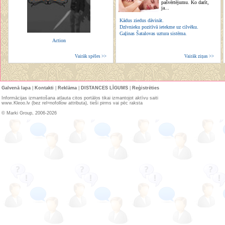
pašvērtējumu. Ko darīt,
ja...
Kādus ziedus dāvināt.
Dzīvnieku pozitīvā ietekme uz cilvēku.
Gaļinas Šatalovas uztura sistēma.
Action
Vairāk spēles >>
Vairāk ziņas >>
Galvenā lapa
|
Kontakti
|
Reklāma
|
DISTANCES LĪGUMS
|
Reģistrēties
Informācijas izmantošana atļauta citos portālos tikai izmantojot aktīvu saiti
www.Kleoo.lv (bez rel=nofollow attributa), tieši pirms vai pēc raksta
© Marki Group, 2006-2026