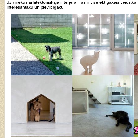
dzīvniekus arhitektoniskajā interjerā. Tas ir visefektīgākais veids,kā 
interesantāku un pievilcīgāku.