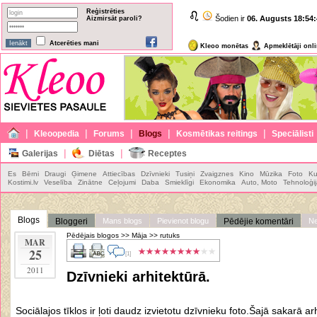
Reģistrēties
Šodien ir
06. Augusts
18:54:
Aizmirsāt paroli?
Atcerēties mani
Kleoo monētas
Apmeklētāji onl
|
|
|
|
|
Kleoopedia
Forums
Blogs
Kosmētikas reitings
Speciālisti
|
|
Galerijas
Diētas
Receptes
Es
Bērni
Draugi
Ģimene
Attiecības
Dzīvnieki
Tusiņi
Zvaigznes
Kino
Mūzika
Foto
Ku
Kostimi.lv
Veselība
Zinātne
Ceļojumi
Daba
Smieklīgi
Ekonomika
Auto, Moto
Tehnoloģi
Blogs
Bloggeri
Mans blogs
Pievienot blogu
Pēdējie komentāri
Ne
Pēdējais blogos
>>
Māja
>>
rutuks
MAR
25
[1]
2011
Dzīvnieki arhitektūrā.
Sociālajos tīklos ir ļoti daudz izvietotu dzīvnieku foto.Šajā sakarā arh