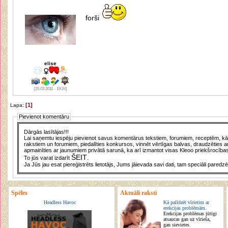
forši
elise
[25.03.2011 - 19:24]
[1]
Lapa:
Pievienot komentāru
Dārgās lasītājas!!!
Lai saņemtu iespēju pievienot savus komentārus tekstiem, forumiem, receptēm, kā a
rakstiem un forumiem, piedalīties konkursos, vinnēt vērtīgas balvas, draudzēties a
apmainīties ar jaunumiem privātā sarunā, ka arī izmantot visas Kleoo priekšrocības
ŠEIT
To jūs varat izdarīt
.
Ja Jūs jau esat piereģistrēts lietotājs, Jums jāievada savi dati, tam speciāli paredzē
Spēles
Aktuāli raksti
Headless Havoc
Kā palīdzēt vīrietim ar
erekcijas problēmām.
Erekcijas problēmas jūtīgi
atsaucas gan uz vīrieša,
gan sievietes