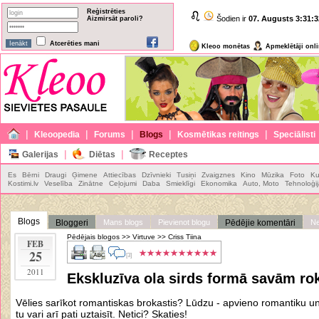
Reģistrēties
Šodien ir
07. Augusts
3:31:3
Aizmirsāt paroli?
Atcerēties mani
Kleoo monētas
Apmeklētāji onl
|
|
|
|
|
Kleoopedia
Forums
Blogs
Kosmētikas reitings
Speciālisti
|
|
Galerijas
Diētas
Receptes
Es
Bērni
Draugi
Ģimene
Attiecības
Dzīvnieki
Tusiņi
Zvaigznes
Kino
Mūzika
Foto
Ku
Kostimi.lv
Veselība
Zinātne
Ceļojumi
Daba
Smieklīgi
Ekonomika
Auto, Moto
Tehnoloģi
Blogs
Bloggeri
Mans blogs
Pievienot blogu
Pēdējie komentāri
Ne
Pēdējais blogos
>>
Virtuve
>>
Criss Tiina
FEB
25
[3]
2011
Ekskluzīva ola sirds formā savām r
Vēlies sarīkot romantiskas brokastis? Lūdzu - apvieno romantiku un
tu vari arī pati uztaisīt. Netici? Skaties!