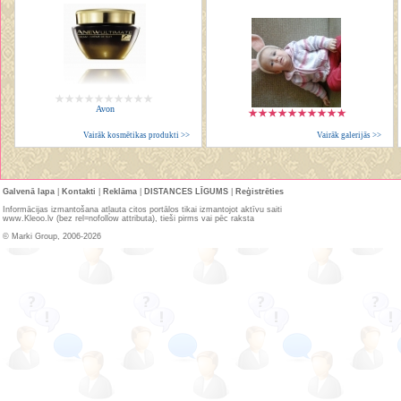
Avon
Vairāk kosmētikas produkti >>
Vairāk galerijās >>
Galvenā lapa
|
Kontakti
|
Reklāma
|
DISTANCES LĪGUMS
|
Reģistrēties
Informācijas izmantošana atļauta citos portālos tikai izmantojot aktīvu saiti
www.Kleoo.lv (bez rel=nofollow attributa), tieši pirms vai pēc raksta
© Marki Group, 2006-2026