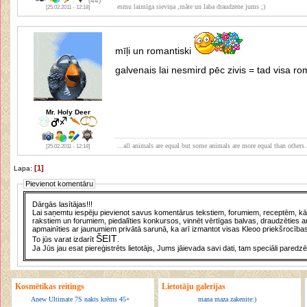
(44)
esmu laimīga sieviņa ,māte un laba draudzene jums ;)
[25.02.2011 - 12:18]
mīļi un romantiski
galvenais lai nesmird pēc zivis = tad visa r
Mr. Holy Deer
...all animals are equal but some animals are more equal than others.
[25.02.2011 - 12:18]
[1]
Lapa:
Pievienot komentāru
Dārgās lasītājas!!!
Lai saņemtu iespēju pievienot savus komentārus tekstiem, forumiem, receptēm, kā a
rakstiem un forumiem, piedalīties konkursos, vinnēt vērtīgas balvas, draudzēties a
apmainīties ar jaunumiem privātā sarunā, ka arī izmantot visas Kleoo priekšrocības
ŠEIT
To jūs varat izdarīt
.
Ja Jūs jau esat piereģistrēts lietotājs, Jums jāievada savi dati, tam speciāli paredzē
Kosmētikas reitings
Lietotāju galerijas
Anew Ultimate 7S nakts krēms 45+
mana maza zakenite:)