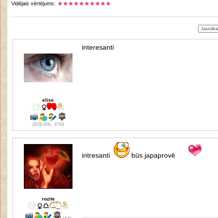
Vidējais vērtējums:
interesanti
elise
[25.02.2011 - 17:51]
intresanti
būs japaprovē
rozite