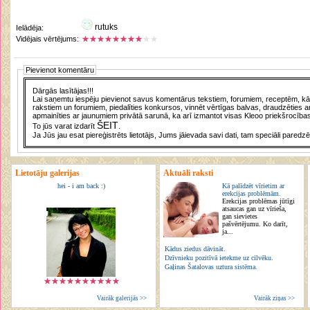
rutuks
Ielādēja:
Vidējais vērtējums:
Pievienot komentāru
Dārgās lasītājas!!!
Lai saņemtu iespēju pievienot savus komentārus tekstiem, forumiem, receptēm, kā a
rakstiem un forumiem, piedalīties konkursos, vinnēt vērtīgas balvas, draudzēties a
apmainīties ar jaunumiem privātā sarunā, ka arī izmantot visas Kleoo priekšrocības
ŠEIT
To jūs varat izdarīt
.
Ja Jūs jau esat piereģistrēts lietotājs, Jums jāievada savi dati, tam speciāli paredzē
Lietotāju galerijas
Aktuāli raksti
hei - i am back :)
Kā palīdzēt vīrietim ar
erekcijas problēmām.
Erekcijas problēmas jūtīgi
atsaucas gan uz vīrieša,
gan sievietes
pašvērtējumu. Ko darīt,
ja...
Kādus ziedus dāvināt.
Dzīvnieku pozitīvā ietekme uz cilvēku.
Gaļinas Šatalovas uztura sistēma.
Vairāk galerijās >>
Vairāk ziņas >>