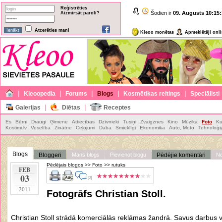
Reģistrēties
Šodien ir
09. Augusts
10:15:
Aizmirsāt paroli?
Atcerēties mani
Kleoo monētas
Apmeklētāji onl
|
|
|
|
|
Kleoopedia
Forums
Blogs
Kosmētikas reitings
Speciālisti
|
|
Galerijas
Diētas
Receptes
Es
Bērni
Draugi
Ģimene
Attiecības
Dzīvnieki
Tusiņi
Zvaigznes
Kino
Mūzika
Foto
Ku
Kostimi.lv
Veselība
Zinātne
Ceļojumi
Daba
Smieklīgi
Ekonomika
Auto, Moto
Tehnoloģi
Blogs
Bloggeri
Mans blogs
Pievienot blogu
Pēdējie komentāri
Ne
Pēdējais blogos
>>
Foto
>>
rutuks
FEB
03
[0]
2011
Fotogrāfs Christian Stoll.
Christian Stoll strādā komerciālās reklāmas žandrā. Savus darbus