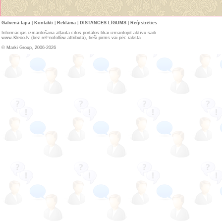
Galvenā lapa
|
Kontakti
|
Reklāma
|
DISTANCES LĪGUMS
|
Reģistrēties
Informācijas izmantošana atļauta citos portālos tikai izmantojot aktīvu saiti
www.Kleoo.lv (bez rel=nofollow attributa), tieši pirms vai pēc raksta
© Marki Group, 2006-2026