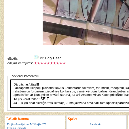
Mr. Holy Deer
Ielādēja:
Vidējais vērtējums:
Pievienot komentāru
Dārgās lasītājas!!!
Lai saņemtu iespēju pievienot savus komentārus tekstiem, forumiem, receptēm, kā a
rakstiem un forumiem, piedalīties konkursos, vinnēt vērtīgas balvas, draudzēties a
apmainīties ar jaunumiem privātā sarunā, ka arī izmantot visas Kleoo priekšrocības
ŠEIT
To jūs varat izdarīt
.
Ja Jūs jau esat piereģistrēts lietotājs, Jums jāievada savi dati, tam speciāli paredzē
Pašlaik forumā
Spēles
Ko jūs domājat par Mīļākajām???
Pandemic
Pirmais iespaids...