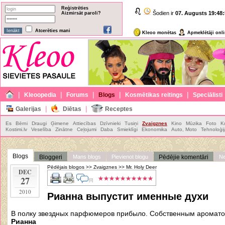
Reģistrēties
Šodien ir
07. Augusts
19:48:
Aizmirsāt paroli?
Atcerēties mani
Kleoo monētas
Apmeklētāji onl
|
|
|
|
|
Kleoopedia
Forums
Blogs
Kosmētikas reitings
Speciālisti
|
|
Galerijas
Diētas
Receptes
Es
Bērni
Draugi
Ģimene
Attiecības
Dzīvnieki
Tusiņi
Zvaigznes
Kino
Mūzika
Foto
K
Kostimi.lv
Veselība
Zinātne
Ceļojumi
Daba
Smieklīgi
Ekonomika
Auto, Moto
Tehnoloģi
Blogs
Bloggeri
Mans blogs
Pievienot blogu
Pēdējie komentāri
Ne
Pēdējais blogos
>>
Zvaigznes
>>
Mr. Holy Deer
DEC
27
[0]
2010
Рианна выпустит именные духи
В полку звездных парфюмеров прибыло. Собственным аромато
Рианна