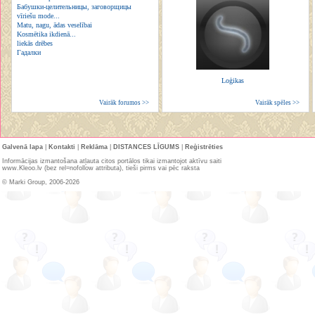
Бабушки-целительницы, заговорщицы
vīriešu mode...
Matu, nagu, ādas veselībai
Kosmētika ikdienā...
liekās drēbes
Гадалки
Loģikas
Vairāk forumos >>
Vairāk spēles >>
Galvenā lapa
|
Kontakti
|
Reklāma
|
DISTANCES LĪGUMS
|
Reģistrēties
Informācijas izmantošana atļauta citos portālos tikai izmantojot aktīvu saiti
www.Kleoo.lv (bez rel=nofollow attributa), tieši pirms vai pēc raksta
© Marki Group, 2006-2026