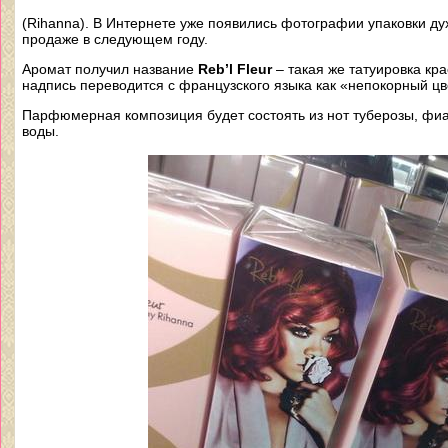
(Rihanna). В Интернете уже появились фотографии упаковки дух
продаже в следующем году.
Аромат получил название
Reb’l Fleur
– такая же татуировка кр
надпись переводится с французского языка как «непокорный цв
Парфюмерная композиция будет состоять из нот туберозы, фиал
воды.