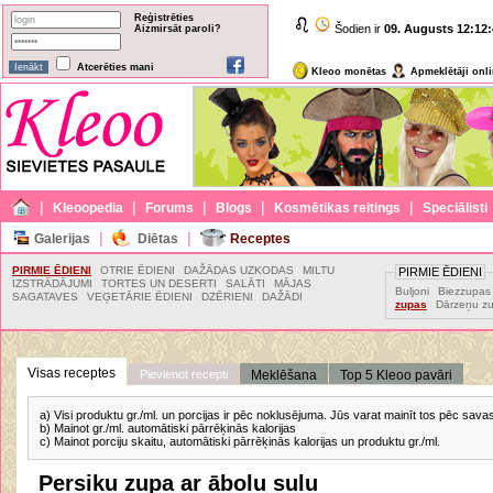
Reģistrēties
Šodien ir
09. Augusts
12:12:
Aizmirsāt paroli?
Atcerēties mani
Kleoo monētas
Apmeklētāji onl
|
|
|
|
|
Kleoopedia
Forums
Blogs
Kosmētikas reitings
Speciālisti
|
|
Galerijas
Diētas
Receptes
PIRMIE ĒDIENI
OTRIE ĒDIENI
DAŽĀDAS UZKODAS
MILTU
PIRMIE ĒDIENI
IZSTRĀDĀJUMI
TORTES UN DESERTI
SALĀTI
MĀJAS
Buljoni
Biezzupas
SAGATAVES
VEĢETĀRIE ĒDIENI
DZĒRIENI
DAŽĀDI
zupas
Dārzeņu z
Visas receptes
Pievienot recepti
Meklēšana
Top 5 Kleoo pavāri
a) Visi produktu gr./ml. un porcijas ir pēc noklusējuma. Jūs varat mainīt tos pēc sav
b) Mainot gr./ml. automātiski pārrēķinās kalorijas
c) Mainot porciju skaitu, automātiski pārrēķinās kalorijas un produktu gr./ml.
Persiku zupa ar ābolu sulu