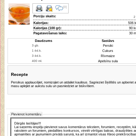
[0]
Porciju skaits:
Kalorijas:
506 k
Kalorijas (100 gr):
90 k
Pagatavošanas laiks:
30 m
Daudzums
Sastāvs
Persiki
Cukurs
Rīvmaize
Apelsīnu sula
Recepte
Persikus applaucējiet, nomizojiet un atdaliet kauliņus. Sagrieziet šķēlītēs un apberiet
masu aplejiet ar aukstu sulu un pasniedziet ar biskvītiem.
Pievienot komentāru
Dārgās lasītājas!!!
Lai saņemtu iespēju pievienot savus komentārus tekstiem, forumiem, receptēm, kā a
rakstiem un forumiem, piedalīties konkursos, vinnēt vērtīgas balvas, draudzēties a
apmainīties ar jaunumiem privātā sarunā, ka arī izmantot visas Kleoo priekšrocības