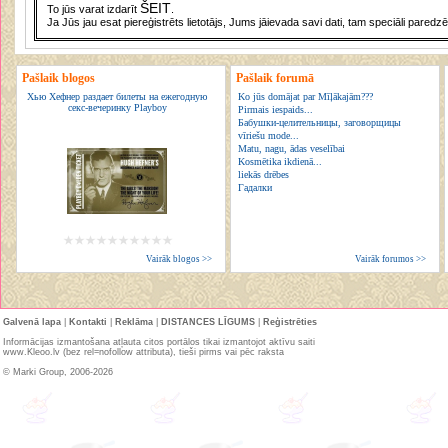
ŠEIT
To jūs varat izdarīt
.
Ja Jūs jau esat piereģistrēts lietotājs, Jums jāievada savi dati, tam speciāli paredzē
Pašlaik blogos
Pašlaik forumā
Хью Хефнер раздает билеты на ежегодную
Ko jūs domājat par Mīļākajām???
секс-вечеринку Playboy
Pirmais iespaids...
Бабушки-целительницы, заговорщицы
vīriešu mode...
Matu, nagu, ādas veselībai
Kosmētika ikdienā...
liekās drēbes
Гадалки
Vairāk blogos >>
Vairāk forumos >>
Galvenā lapa
|
Kontakti
|
Reklāma
|
DISTANCES LĪGUMS
|
Reģistrēties
Informācijas izmantošana atļauta citos portālos tikai izmantojot aktīvu saiti
www.Kleoo.lv (bez rel=nofollow attributa), tieši pirms vai pēc raksta
© Marki Group, 2006-2026