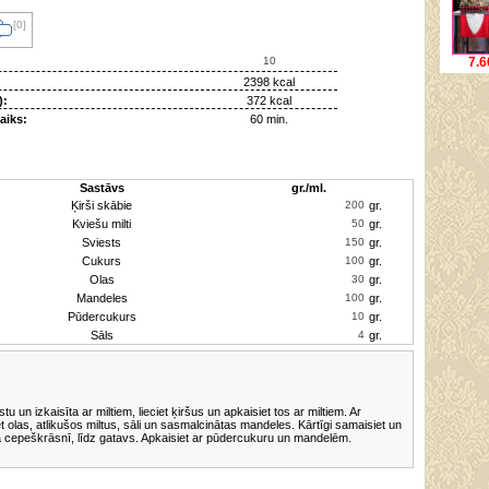
[0]
7.6
2398 kcal
):
372 kcal
aiks:
60 min.
Sastāvs
gr./ml.
Ķirši skābie
gr.
Kviešu milti
gr.
Sviests
gr.
Cukurs
gr.
Olas
gr.
Mandeles
gr.
Pūdercukurs
gr.
Sāls
gr.
 un izkaisīta ar miltiem, lieciet ķiršus un apkaisiet tos ar miltiem. Ar
et olas, atlikušos miltus, sāli un sasmalcinātas mandeles. Kārtīgi samaisiet un
tā cepeškrāsnī, līdz gatavs. Apkaisiet ar pūdercukuru un mandelēm.