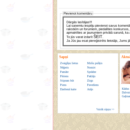
Pievienot komentāru
Dārgās lasītājas!!!
Lai saņemtu iespēju pievienot savus komentār
rakstiem un forumiem, piedalīties konkursos, 
apmainīties ar jaunumiem privātā sarunā, ka a
ŠEIT
To jūs varat izdarīt
.
Ja Jūs jau esat piereģistrēts lietotājs, Jums j
Sapņi
Aktuā
Zvaigžņu lietus
Miršu pušķis
Nēģeris
Nomirt
Pamāte
Sprādze
Pēriens
Paklājs
Stipram būt
Zirgs
Piens
Pavediens
Kādus 
Dzeltenā kaite
Arājs
Dzīvni
Gaļina
Vairāk sāpņu >>