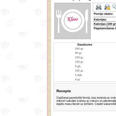
Porciju skaits:
Kalorijas:
Kalorijas (100 gr
Pagatavošanas l
Daudzums
Recepte
Cepšanai paredzētā formā, kas ieziesta ar sviestu
mikseri sakuliet sviestu ar cukuru un pievienoji
iegūto masu lieciet uz ķiršiem. Cepiet sakarsē