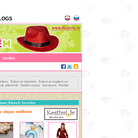
LOGS
|
Izsoles
ēdieni
Ēdieni ar riekstiem
Ēdieni ar augļiem un
tuļi, plācenīši
Saldās zupas
Sacepumi
Pārējie
ienot Kleoo.lv favorītos
as idejas svētkiem