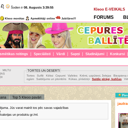
Šodien ir
08. Augusts
3:39:55
Kleoo E-VEIKALS
FORUMS
B
Kleoo monētas
Apmeklētāji online
Jubilāres!!!
|
|
|
|
|
smētikas reitings
Speciālisti
Vārdi
Sapņi
Sludinājumi
Konkursi
S
MILTU
TORTES UN DESERTI
JAS
Tortes
Suflē
Kēksi
Cepumi
Vafeles
Krēmi, uzpūteņi, želejas
Biezpiena 
DI
ogām
Saldējums un plombīrs
Kūkas, pīrādziņi
Saldie pīrāgi, kuličas
Vir
Piev
šana
Top 5 Kleoo pavāri
jautr
lusējuma. Jūs varat mainīt tos pēc savas vajadzības
s
kalorijas un produktu gr./ml.