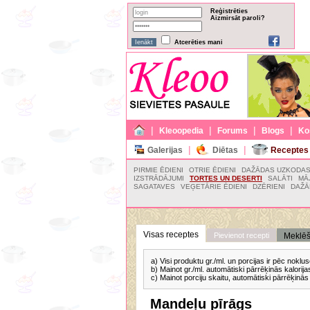
Reģistrēties
Aizmirsāt paroli?
Atcerēties mani
|
|
|
|
Kleoopedia
Forums
Blogs
Ko
|
|
Galerijas
Diētas
Receptes
PIRMIE ĒDIENI
OTRIE ĒDIENI
DAŽĀDAS UZKODA
IZSTRĀDĀJUMI
TORTES UN DESERTI
SALĀTI
MĀ
SAGATAVES
VEĢETĀRIE ĒDIENI
DZĒRIENI
DAŽĀ
Visas receptes
Pievienot recepti
Meklē
a) Visi produktu gr./ml. un porcijas ir pēc nok
b) Mainot gr./ml. automātiski pārrēķinās kalorija
c) Mainot porciju skaitu, automātiski pārrēķinās 
Mandeļu pīrāgs