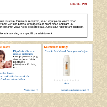
Ielādēja:
Piki
us tekstiem, forumiem, receptēm, kā arī iegūt pieeju visiem Kleoo
vinnēt vērtīgas balvas, draudzēties ar citām Kleoo lasītājām un
rī izmantot visas Kleoo priekšrocības, Jums jābūt reģistrētam lietotājam.
āievada savi dati, tam speciāli paredzētā vietā.
li raksti
Kosmētikas reitings
Kā palīdzēt vīrietim ar
Skin So Soft Mineral Gems ķermeņa losjons
erekcijas problēmām.
Erekcijas problēmas jūtīgi
atsaucas gan uz vīrieša,
gan sievietes
pašvērtējumu. Ko darīt,
ja...
ziedus dāvināt.
eku pozitīvā ietekme uz cilvēku.
s Šatalovas uztura sistēma.
Avon
Vairāk ziņas >>
Vairāk kosmētikas produkti >>