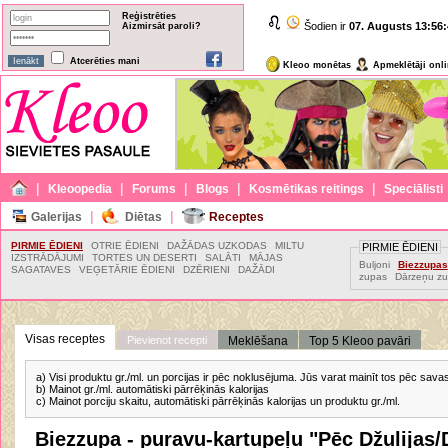
Reģistrēties
Šodien ir
07. Augusts
13:56:
Aizmirsāt paroli?
Atcerēties mani
Kleoo monētas
Apmeklētāji onl
|
|
|
|
|
Kleoopedia
Forums
Blogs
Kosmētikas reitings
Speciālisti
|
|
Galerijas
Diētas
Receptes
PIRMIE ĒDIENI
OTRIE ĒDIENI
DAŽĀDAS UZKODAS
MILTU
PIRMIE ĒDIENI
IZSTRĀDĀJUMI
TORTES UN DESERTI
SALĀTI
MĀJAS
Buljoni
Biezzupas
SAGATAVES
VEĢETĀRIE ĒDIENI
DZĒRIENI
DAŽĀDI
zupas
Dārzeņu z
Visas receptes
Pievienot recepti
Meklēšana
Top 5 Kleoo pavāri
a) Visi produktu gr./ml. un porcijas ir pēc noklusējuma. Jūs varat mainīt tos pēc sav
b) Mainot gr./ml. automātiski pārrēķinās kalorijas
c) Mainot porciju skaitu, automātiski pārrēķinās kalorijas un produktu gr./ml.
Biezzupa - puravu-kartupeļu "Pēc Džulijas/