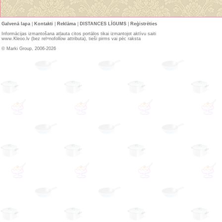
Galvenā lapa
|
Kontakti
|
Reklāma
|
DISTANCES LĪGUMS
|
Reģistrēties
Informācijas izmantošana atļauta citos portālos tikai izmantojot aktīvu saiti
www.Kleoo.lv (bez rel=nofollow attributa), tieši pirms vai pēc raksta
© Marki Group, 2006-2026