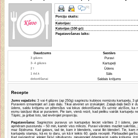
[0]
Porciju skaits:
Kalorijas:
Kalorijas (100 gr):
Pagatavošanas laiks:
Daudzums
Sastāvs
Puravi
Kartupeļi
Ūdens
Sāls
Saldais krējums
Recepte
Jums vajadzēs:
3 vai 4 glāzes (ap 250g) sagrieztu kubiņos nomizotu kartupeļu, 3 gl
Puraviem izmantojiet arī zaļo daļu. Tikai atveriet un izskalojiet. Zaļajā daļā bieži ir 
ūdens, saldu krējumu un pētersīļus vai lokus dekorēšanai. Es uzreiz atzīšos, ka n
esmu taisījusi tikai ar puraviem. Pie tam, vienā reizē, kad pieliku vairāk kartupeļu n
Tāpēc, ja gribat īsto, tad ievērojiet proporciju.
Pagatavošana:
Sagrieztos puravus un kartupeļus lieciet vārīties 2 l ūdens, pie
apmēram pusstundu – 50 min, kamēr viss mīksts. Puravi vāroties mazliet sakrītās, j
maz šķidruma. Kad gatavs, tad tie, kam ir blenderis, varat likt blenderī. Tie, kam
kartupeļu stampu, kā es to daru, un kā ir teikts 60. gada receptē. Pārbaudiet garšu, ja
Kad pasniedzat, ielejiet šķīvī siltu/karstu, pievienojiet ēdamkaroti salda krējuma, iz