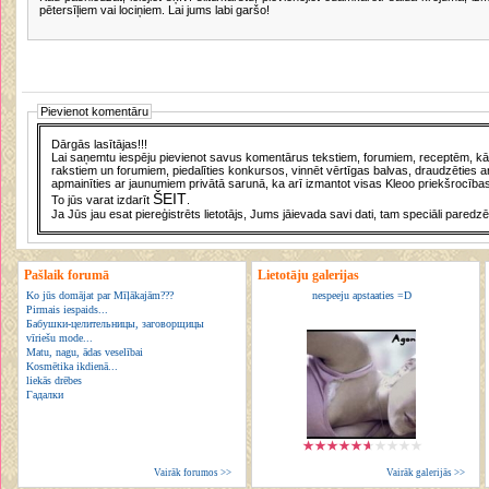
pētersīļiem vai lociņiem. Lai jums labi garšo!
Pievienot komentāru
Dārgās lasītājas!!!
Lai saņemtu iespēju pievienot savus komentārus tekstiem, forumiem, receptēm, kā a
rakstiem un forumiem, piedalīties konkursos, vinnēt vērtīgas balvas, draudzēties a
apmainīties ar jaunumiem privātā sarunā, ka arī izmantot visas Kleoo priekšrocības
ŠEIT
To jūs varat izdarīt
.
Ja Jūs jau esat piereģistrēts lietotājs, Jums jāievada savi dati, tam speciāli paredzē
Pašlaik forumā
Lietotāju galerijas
Ko jūs domājat par Mīļākajām???
nespeeju apstaaties =D
Pirmais iespaids...
Бабушки-целительницы, заговорщицы
vīriešu mode...
Matu, nagu, ādas veselībai
Kosmētika ikdienā...
liekās drēbes
Гадалки
Vairāk forumos >>
Vairāk galerijās >>