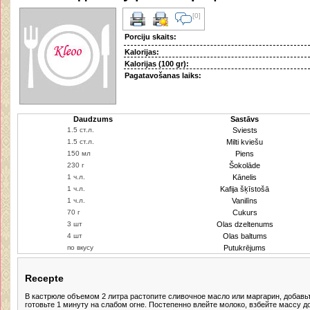
[0]
Porciju skaits:
Kalorijas:
Kalorijas (100 gr):
Pagatavošanas laiks:
Daudzums
Sastāvs
Sviests
Milti kviešu
Piens
Šokolāde
Kānelis
Kafija šķīstošā
Vanilīns
Cukurs
Olas dzeltenums
Olas baltums
Putukrējums
Recepte
В кастрюле объемом 2 литра растопите сливочное масло или маргарин, добавьт
готовьте 1 минуту на слабом огне. Постепенно влейте молоко, взбейте массу д