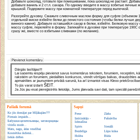
Добавьте шоколад, готовьте при помешивании, пока шоколад не растает. Добавь
добавьте ваниль и 2 ст.л. сахара. По одному введите в массу взбитые яичные 
крышкой. Подержите массу при комнатной температуре перед выпечкой.
Разогрейте духовку. Смажьте сливочным маслом форму для суфле (объемом 1,
отдельной миске взбейте белки до пенистого состояния (чтобы белки лучше де
винного камня). Добавьте оставшийся сахар в белки, взбейте. Белковую массу
массу суфле, перелейте в форму. Запекайте в духовке при температуре 190С о
сразу же, вместе со взбитыми сливками (по желанию).
Pievienot komentāru
Dārgās lasītājas!!!
Lai saņemtu iespēju pievienot savus komentārus tekstiem, forumiem, receptēm, kā a
rakstiem un forumiem, piedalīties konkursos, vinnēt vērtīgas balvas, draudzēties a
apmainīties ar jaunumiem privātā sarunā, ka arī izmantot visas Kleoo priekšrocības
ŠEIT
To jūs varat izdarīt
.
Ja Jūs jau esat piereģistrēts lietotājs, Jums jāievada savi dati, tam speciāli paredzē
Pašlaik forumā
Sapņi
Ko jūs domājat par Mīļākajām???
Prese
Zārks
Pirmais iespaids...
Iznīcinātājs -
Pašnāvība
Бабушки-целительницы, заговорщицы
lidmašīna
vīriešu mode...
Spirts
Sienāži
Matu, nagu, ādas veselībai
Bezdelīga
Lūpu krāsa
Kosmētika ikdienā...
Holēra
Būda
liekās drēbes