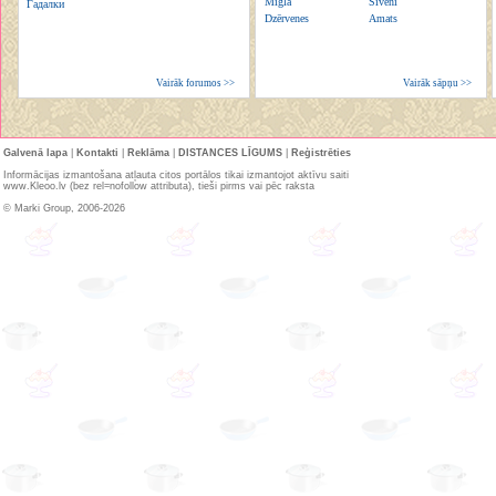
Migla
Sivēni
Гадалки
Dzērvenes
Amats
Vairāk forumos >>
Vairāk sāpņu >>
Galvenā lapa
|
Kontakti
|
Reklāma
|
DISTANCES LĪGUMS
|
Reģistrēties
Informācijas izmantošana atļauta citos portālos tikai izmantojot aktīvu saiti
www.Kleoo.lv (bez rel=nofollow attributa), tieši pirms vai pēc raksta
© Marki Group, 2006-2026