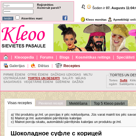
Reģistrēties
Šodien ir
07. Augusts
11:04:
Aizmirsāt paroli?
Atcerēties mani
Kleoo monētas
Apmeklētāji onl
|
|
|
|
|
Kleoopedia
Forums
Blogs
Kosmētikas reitings
Speciālisti
|
|
Galerijas
Diētas
Receptes
PIRMIE ĒDIENI
OTRIE ĒDIENI
DAŽĀDAS UZKODAS
MILTU
TORTES UN DE
IZSTRĀDĀJUMI
TORTES UN DESERTI
SALĀTI
MĀJAS
Tortes
Suflē
Kēks
SAGATAVES
VEĢETĀRIE ĒDIENI
DZĒRIENI
DAŽĀDI
ogām
Saldējums u
Visas receptes
Pievienot recepti
Meklēšana
Top 5 Kleoo pavāri
a) Visi produktu gr./ml. un porcijas ir pēc noklusējuma. Jūs varat mainīt tos pēc sav
b) Mainot gr./ml. automātiski pārrēķinās kalorijas
c) Mainot porciju skaitu, automātiski pārrēķinās kalorijas un produktu gr./ml.
Шоколадное суфле с корицей