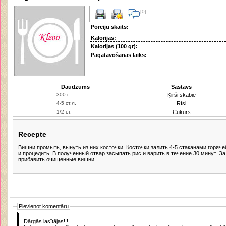
[0]
Porciju skaits:
Kalorijas:
Kalorijas (100 gr):
Pagatavošanas laiks:
Daudzums
Sastāvs
Ķirši skābie
Rīsi
Cukurs
Recepte
Вишни промыть, вынуть из них косточки. Косточки залить 4-5 стаканами горяче
и процедить. В полученный отвар засыпать рис и варить в течение 30 минут. За
прибавить очищенные вишни.
Pievienot komentāru
Dārgās lasītājas!!!