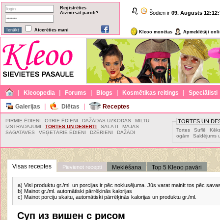
Reģistrēties
Šodien ir
09. Augusts
12:12:
Aizmirsāt paroli?
Atcerēties mani
Kleoo monētas
Apmeklētāji onl
|
|
|
|
|
Kleoopedia
Forums
Blogs
Kosmētikas reitings
Speciālisti
|
|
Galerijas
Diētas
Receptes
PIRMIE ĒDIENI
OTRIE ĒDIENI
DAŽĀDAS UZKODAS
MILTU
TORTES UN DE
IZSTRĀDĀJUMI
TORTES UN DESERTI
SALĀTI
MĀJAS
Tortes
Suflē
Kēks
SAGATAVES
VEĢETĀRIE ĒDIENI
DZĒRIENI
DAŽĀDI
ogām
Saldējums u
Visas receptes
Pievienot recepti
Meklēšana
Top 5 Kleoo pavāri
a) Visi produktu gr./ml. un porcijas ir pēc noklusējuma. Jūs varat mainīt tos pēc sav
b) Mainot gr./ml. automātiski pārrēķinās kalorijas
c) Mainot porciju skaitu, automātiski pārrēķinās kalorijas un produktu gr./ml.
Суп из вишен с рисом