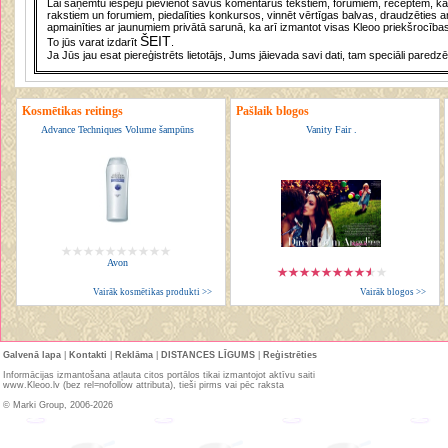
Lai saņemtu iespēju pievienot savus komentārus tekstiem, forumiem, receptēm, kā a
rakstiem un forumiem, piedalīties konkursos, vinnēt vērtīgas balvas, draudzēties a
apmainīties ar jaunumiem privātā sarunā, ka arī izmantot visas Kleoo priekšrocības
ŠEIT
To jūs varat izdarīt
.
Ja Jūs jau esat piereģistrēts lietotājs, Jums jāievada savi dati, tam speciāli paredzē
Kosmētikas reitings
Pašlaik blogos
Advance Techniques Volume šampūns
Vanity Fair .
Avon
Vairāk kosmētikas produkti >>
Vairāk blogos >>
Galvenā lapa
|
Kontakti
|
Reklāma
|
DISTANCES LĪGUMS
|
Reģistrēties
Informācijas izmantošana atļauta citos portālos tikai izmantojot aktīvu saiti
www.Kleoo.lv (bez rel=nofollow attributa), tieši pirms vai pēc raksta
© Marki Group, 2006-2026