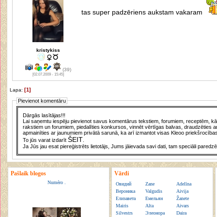
tas super padzēriens aukstam vakaram
kristykiss
(39)
[02.07.2009 - 15:45]
[1]
Lapa:
Pievienot komentāru
Dārgās lasītājas!!!
Lai saņemtu iespēju pievienot savus komentārus tekstiem, forumiem, receptēm, kā a
rakstiem un forumiem, piedalīties konkursos, vinnēt vērtīgas balvas, draudzēties a
apmainīties ar jaunumiem privātā sarunā, ka arī izmantot visas Kleoo priekšrocības
ŠEIT
To jūs varat izdarīt
.
Ja Jūs jau esat piereģistrēts lietotājs, Jums jāievada savi dati, tam speciāli paredzē
Pašlaik blogos
Vārdi
Numéro .
Овидий
Zane
Adelīna
Вероника
Valgudis
Aivija
Елизавета
Емельян
Žanete
Mairis
Alta
Aivars
Silvestrs
Элеонора
Daira