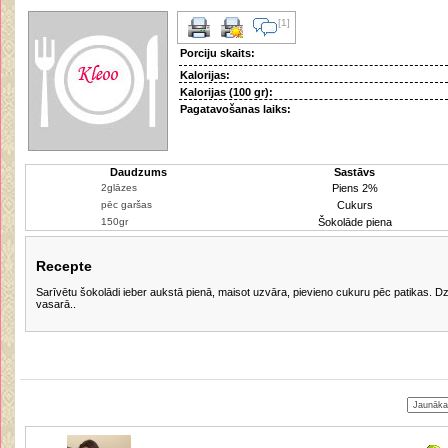
[1]
Porciju skaits:
Kalorijas:
Kalorijas (100 gr):
Pagatavošanas laiks:
Daudzums
Sastāvs
Piens 2%
Cukurs
Šokolāde piena
Recepte
Sarīvētu šokolādi ieber aukstā pienā, maisot uzvāra, pievieno cukuru pēc patikas. D
vasarā..