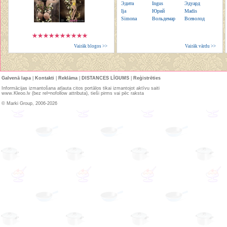
Эдита
Ingus
Эдуард
Ija
Юрий
Madis
Simona
Вольдемар
Всеволод
Vairāk blogos >>
Vairāk vārdu >>
Galvenā lapa
|
Kontakti
|
Reklāma
|
DISTANCES LĪGUMS
|
Reģistrēties
Informācijas izmantošana atļauta citos portālos tikai izmantojot aktīvu saiti
www.Kleoo.lv (bez rel=nofollow attributa), tieši pirms vai pēc raksta
© Marki Group, 2006-2026