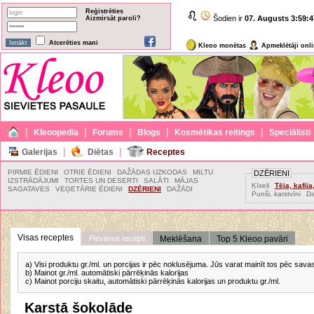
Reģistrēties
Šodien ir
07. Augusts
3:59:4
Aizmirsāt paroli?
Atcerēties mani
Kleoo monētas
Apmeklētāji onl
|
|
|
|
|
Kleoopedia
Forums
Blogs
Kosmētikas reitings
Speciālisti
|
|
Galerijas
Diētas
Receptes
PIRMIE ĒDIENI
OTRIE ĒDIENI
DAŽĀDAS UZKODAS
MILTU
DZĒRIENI
IZSTRĀDĀJUMI
TORTES UN DESERTI
SALĀTI
MĀJAS
Ķīseļi
Tēja, kafij
SAGATAVES
VEĢETĀRIE ĒDIENI
DZĒRIENI
DAŽĀDI
Punši, karstvīni
Da
Visas receptes
Pievienot recepti
Meklēšana
Top 5 Kleoo pavāri
a) Visi produktu gr./ml. un porcijas ir pēc noklusējuma. Jūs varat mainīt tos pēc sav
b) Mainot gr./ml. automātiski pārrēķinās kalorijas
c) Mainot porciju skaitu, automātiski pārrēķinās kalorijas un produktu gr./ml.
Karstā šokolāde