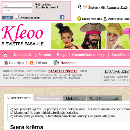
Reģistrēties
Šodien ir
08. Augusts
21:24:
Aizmirsāt paroli?
Atcerēties mani
Kleoo monētas
Apmeklētāji onl
|
|
|
|
|
Kleoopedia
Forums
Blogs
Kosmētikas reitings
Speciālisti
|
|
Galerijas
Diētas
Receptes
PIRMIE ĒDIENI
OTRIE ĒDIENI
DAŽĀDAS UZKODAS
MILTU
DAŽĀDAS UZKO
IZSTRĀDĀJUMI
TORTES UN DESERTI
SALĀTI
MĀJAS
Kanapē
Maizītes
SAGATAVES
VEĢETĀRIE ĒDIENI
DZĒRIENI
DAŽĀDI
uzkodas
Karstās 
Visas receptes
Pievienot recepti
Meklēšana
Top 5 Kleoo pavāri
a) Visi produktu gr./ml. un porcijas ir pēc noklusējuma. Jūs varat mainīt tos pēc sav
b) Mainot gr./ml. automātiski pārrēķinās kalorijas
c) Mainot porciju skaitu, automātiski pārrēķinās kalorijas un produktu gr./ml.
Siera krēms