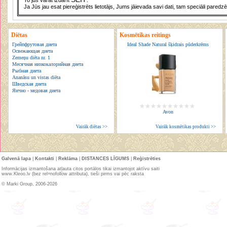
To jūs varat izdarīt
.
Ja Jūs jau esat piereģistrēts lietotājs, Jums jāievada savi dati, tam speciāli paredzē
Diētas
Kosmētikas reitings
Грейпфрутовая диета
Ideal Shade Natural šķidrais pūderkrēms
Освежающая диета
Zemeņu diēta nr. 1
Месячная низкокалорийная диета
Рыбная диета
Ananāsu un vistas diēta
Шведская диета
Яично - медовая диета
Avon
Vairāk diētas >>
Vairāk kosmētikas produkti >>
Galvenā lapa
|
Kontakti
|
Reklāma
|
DISTANCES LĪGUMS
|
Reģistrēties
Informācijas izmantošana atļauta citos portālos tikai izmantojot aktīvu saiti
www.Kleoo.lv (bez rel=nofollow attributa), tieši pirms vai pēc raksta
© Marki Group, 2006-2026