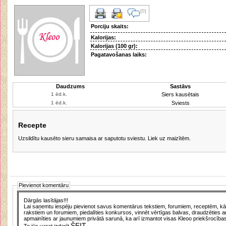
[0]
Porciju skaits:
Kalorijas:
Kalorijas (100 gr):
Pagatavošanas laiks:
Daudzums
Sastāvs
Siers kausētais
Sviests
Recepte
Uzsildītu kausēto sieru samaisa ar saputotu sviestu. Liek uz maizītēm.
Pievienot komentāru
Dārgās lasītājas!!!
Lai saņemtu iespēju pievienot savus komentārus tekstiem, forumiem, receptēm, kā a
rakstiem un forumiem, piedalīties konkursos, vinnēt vērtīgas balvas, draudzēties a
apmainīties ar jaunumiem privātā sarunā, ka arī izmantot visas Kleoo priekšrocības
ŠEIT