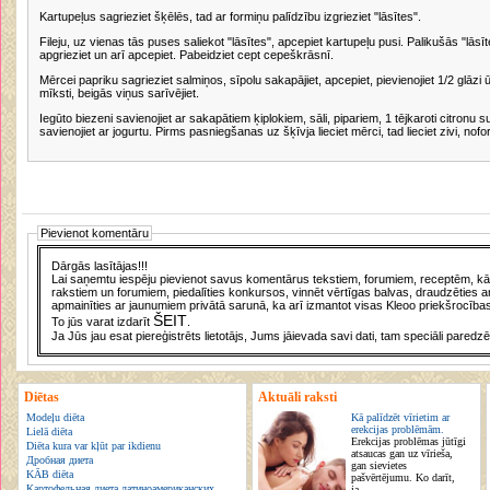
Kartupeļus sagrieziet šķēlēs, tad ar formiņu palīdzību izgrieziet "lāsītes".
Fileju, uz vienas tās puses saliekot "lāsītes", apcepiet kartupeļu pusi. Palikušās "lāsīt
apgrieziet un arī apcepiet. Pabeidziet cept cepeškrāsnī.
Mērcei papriku sagrieziet salmiņos, sīpolu sakapājiet, apcepiet, pievienojiet 1/2 glāzi 
mīksti, beigās viņus sarīvējiet.
Iegūto biezeni savienojiet ar sakapātiem ķiplokiem, sāli, pipariem, 1 tējkaroti citronu s
savienojiet ar jogurtu. Pirms pasniegšanas uz šķīvja lieciet mērci, tad lieciet zivi, nof
Pievienot komentāru
Dārgās lasītājas!!!
Lai saņemtu iespēju pievienot savus komentārus tekstiem, forumiem, receptēm, kā a
rakstiem un forumiem, piedalīties konkursos, vinnēt vērtīgas balvas, draudzēties a
apmainīties ar jaunumiem privātā sarunā, ka arī izmantot visas Kleoo priekšrocības
ŠEIT
To jūs varat izdarīt
.
Ja Jūs jau esat piereģistrēts lietotājs, Jums jāievada savi dati, tam speciāli paredzē
Diētas
Aktuāli raksti
Modeļu diēta
Kā palīdzēt vīrietim ar
erekcijas problēmām.
Lielā diēta
Erekcijas problēmas jūtīgi
Diēta kura var kļūt par ikdienu
atsaucas gan uz vīrieša,
Дробная диета
gan sievietes
KĀB diēta
pašvērtējumu. Ko darīt,
Картофельная диета латиноамериканских
ja...