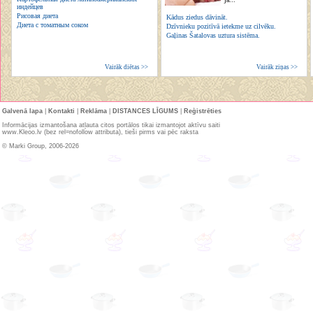
индейцев
Рисовая диета
Kādus ziedus dāvināt.
Диета с томатным соком
Dzīvnieku pozitīvā ietekme uz cilvēku.
Gaļinas Šatalovas uztura sistēma.
Vairāk diētas >>
Vairāk ziņas >>
Galvenā lapa
|
Kontakti
|
Reklāma
|
DISTANCES LĪGUMS
|
Reģistrēties
Informācijas izmantošana atļauta citos portālos tikai izmantojot aktīvu saiti
www.Kleoo.lv (bez rel=nofollow attributa), tieši pirms vai pēc raksta
© Marki Group, 2006-2026