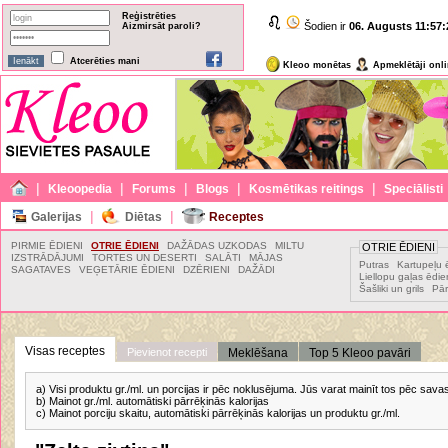
Reģistrēties
Šodien ir
06. Augusts
11:57:
Aizmirsāt paroli?
Atcerēties mani
Kleoo monētas
Apmeklētāji onl
|
|
|
|
|
Kleoopedia
Forums
Blogs
Kosmētikas reitings
Speciālisti
|
|
Galerijas
Diētas
Receptes
PIRMIE ĒDIENI
OTRIE ĒDIENI
DAŽĀDAS UZKODAS
MILTU
OTRIE ĒDIENI
IZSTRĀDĀJUMI
TORTES UN DESERTI
SALĀTI
MĀJAS
Putras
Kartupeļu 
SAGATAVES
VEĢETĀRIE ĒDIENI
DZĒRIENI
DAŽĀDI
Liellopu gaļas ēdie
Šašliki un grils
Pār
Visas receptes
Pievienot recepti
Meklēšana
Top 5 Kleoo pavāri
a) Visi produktu gr./ml. un porcijas ir pēc noklusējuma. Jūs varat mainīt tos pēc sav
b) Mainot gr./ml. automātiski pārrēķinās kalorijas
c) Mainot porciju skaitu, automātiski pārrēķinās kalorijas un produktu gr./ml.