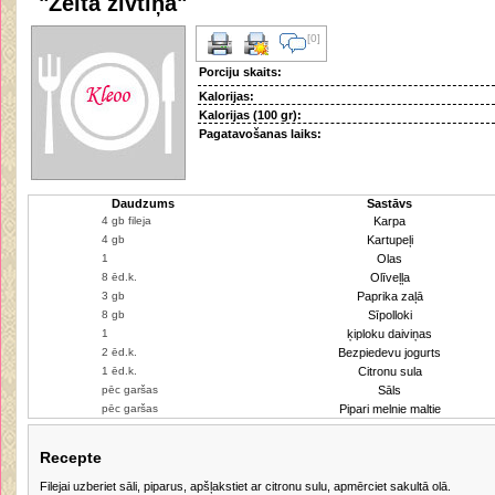
"Zelta zivtiņa"
[0]
Porciju skaits:
Kalorijas:
Kalorijas (100 gr):
Pagatavošanas laiks:
Daudzums
Sastāvs
Karpa
Kartupeļi
Olas
Olīveļļa
Paprika zaļā
Sīpolloki
ķiploku daiviņas
Bezpiedevu jogurts
Citronu sula
Sāls
Pipari melnie maltie
Recepte
Filejai uzberiet sāli, piparus, apšļakstiet ar citronu sulu, apmērciet sakultā olā.