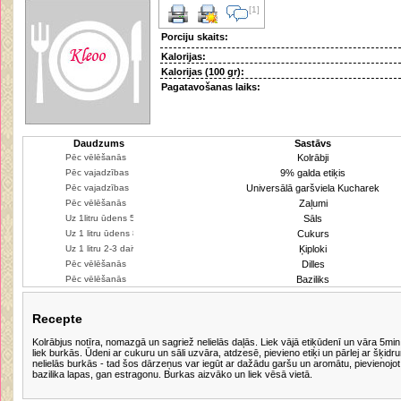
[1]
Porciju skaits:
Kalorijas:
Kalorijas (100 gr):
Pagatavošanas laiks:
Daudzums
Sastāvs
Kolrābji
9% galda etiķis
Universālā garšviela Kucharek
Zaļumi
Sāls
Cukurs
Ķiploki
Dilles
Baziliks
Recepte
Kolrābjus notīra, nomazgā un sagriež nelielās daļās. Liek vājā etiķūdenī un vāra 5min
liek burkās. Ūdeni ar cukuru un sāli uzvāra, atdzesē, pievieno etiķi un pārlej ar šķid
nelielās burkās - tad šos dārzeņus var iegūt ar dažādu garšu un aromātu, pievienojot 
bazilika lapas, gan estragonu. Burkas aizvāko un liek vēsā vietā.