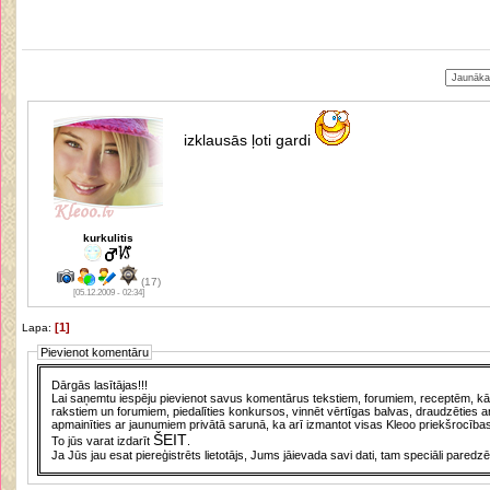
izklausās ļoti gardi
kurkulitis
(17)
[05.12.2009 - 02:34]
[1]
Lapa:
Pievienot komentāru
Dārgās lasītājas!!!
Lai saņemtu iespēju pievienot savus komentārus tekstiem, forumiem, receptēm, kā a
rakstiem un forumiem, piedalīties konkursos, vinnēt vērtīgas balvas, draudzēties a
apmainīties ar jaunumiem privātā sarunā, ka arī izmantot visas Kleoo priekšrocības
ŠEIT
To jūs varat izdarīt
.
Ja Jūs jau esat piereģistrēts lietotājs, Jums jāievada savi dati, tam speciāli paredzē