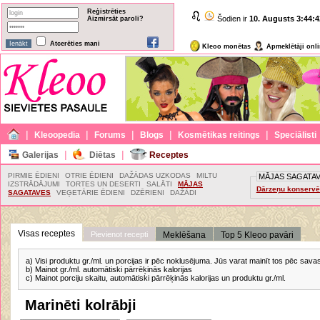
Reģistrēties
Šodien ir
10. Augusts
3:44:4
Aizmirsāt paroli?
Atcerēties mani
Kleoo monētas
Apmeklētāji onl
|
|
|
|
|
Kleoopedia
Forums
Blogs
Kosmētikas reitings
Speciālisti
|
|
Galerijas
Diētas
Receptes
PIRMIE ĒDIENI
OTRIE ĒDIENI
DAŽĀDAS UZKODAS
MILTU
MĀJAS SAGATA
IZSTRĀDĀJUMI
TORTES UN DESERTI
SALĀTI
MĀJAS
Dārzeņu konserv
SAGATAVES
VEĢETĀRIE ĒDIENI
DZĒRIENI
DAŽĀDI
Visas receptes
Pievienot recepti
Meklēšana
Top 5 Kleoo pavāri
a) Visi produktu gr./ml. un porcijas ir pēc noklusējuma. Jūs varat mainīt tos pēc sav
b) Mainot gr./ml. automātiski pārrēķinās kalorijas
c) Mainot porciju skaitu, automātiski pārrēķinās kalorijas un produktu gr./ml.
Marinēti kolrābji