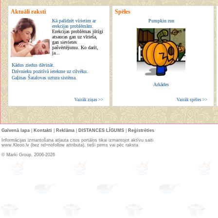
Aktuāli raksti
Spēles
Kā palīdzēt vīrietim ar
Pumpkin run
erekcijas problēmām.
Erekcijas problēmas jūtīgi
atsaucas gan uz vīrieša,
gan sievietes
pašvērtējumu. Ko darīt,
ja...
Kādus ziedus dāvināt.
Dzīvnieku pozitīvā ietekme uz cilvēku.
Gaļinas Šatalovas uztura sistēma.
Arkādes
Vairāk ziņas >>
Vairāk spēles >>
Galvenā lapa
|
Kontakti
|
Reklāma
|
DISTANCES LĪGUMS
|
Reģistrēties
Informācijas izmantošana atļauta citos portālos tikai izmantojot aktīvu saiti
www.Kleoo.lv (bez rel=nofollow attributa), tieši pirms vai pēc raksta
© Marki Group, 2006-2026