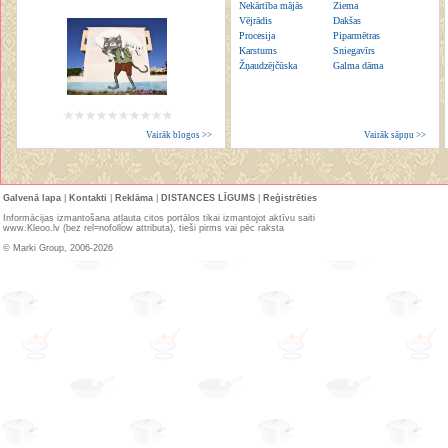
Nekārtība mājās
Ziema
Vējrādis
Dakšas
Procesija
Piparmētras
Karstums
Sniegavīrs
Žņaudzējčūska
Galma dāma
Vairāk blogos >>
Vairāk sāpņu >>
Galvenā lapa
|
Kontakti
|
Reklāma
|
DISTANCES LĪGUMS
|
Reģistrēties
Informācijas izmantošana atļauta citos portālos tikai izmantojot aktīvu saiti
www.Kleoo.lv (bez rel=nofollow attributa), tieši pirms vai pēc raksta
© Marki Group, 2006-2026