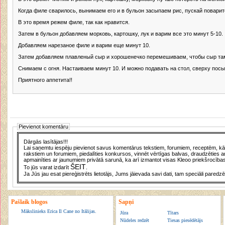
Когда филе сварилось, вынимаем его и в бульон засыпаем рис, пускай поварит
В это время режем филе, так как нравится.
Затем в бульон добавляем морковь, картошку, лук и варим все это минут 5-10.
Добавляем нарезаное филе и варим еще минут 10.
Затем добавляем плавленый сыр и хорошенечко перемешиваем, чтобы сыр та
Снимаем с огня. Настаиваем минут 10. И можно подавать на стол, сверху пос
Приятного аппетита!!
Pievienot komentāru
Dārgās lasītājas!!!
Lai saņemtu iespēju pievienot savus komentārus tekstiem, forumiem, receptēm, kā a
rakstiem un forumiem, piedalīties konkursos, vinnēt vērtīgas balvas, draudzēties a
apmainīties ar jaunumiem privātā sarunā, ka arī izmantot visas Kleoo priekšrocības
ŠEIT
To jūs varat izdarīt
.
Ja Jūs jau esat piereģistrēts lietotājs, Jums jāievada savi dati, tam speciāli paredzē
Pašlaik blogos
Sapņi
Mākslinieks Erica Il Cane no Itālijas.
Jūra
Tītars
Nūdeles redzēt
Tiesas piesēdētājs