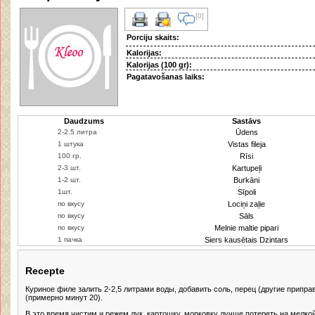
[0]
Porciju skaits:
Kalorijas:
Kalorijas (100 gr):
Pagatavošanas laiks:
Daudzums
Sastāvs
Ūdens
Vistas fileja
Rīsi
Kartupeļi
Burkāni
Sīpoli
Lociņi zaļie
Sāls
Melnie maltie pipari
Siers kausētais Dzintars
Recepte
Куриное филе залить 2-2,5 литрами воды, добавить соль, перец (другие приправ
(примерно минут 20).
В это время чистим и режем лук, картошку, морковку лучше потереть на мелкой