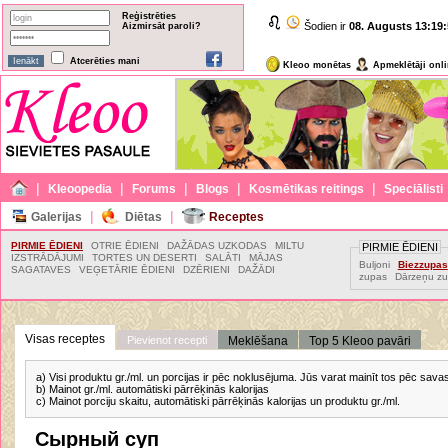
Reģistrēties
Šodien ir
08. Augusts
13:19:
Aizmirsāt paroli?
Atcerēties mani
Kleoo monētas
Apmeklētāji onl
|
|
|
|
|
Kleoopedia
Forums
Blogs
Kosmētikas reitings
Speciālisti
|
|
Galerijas
Diētas
Receptes
PIRMIE ĒDIENI
OTRIE ĒDIENI
DAŽĀDAS UZKODAS
MILTU
PIRMIE ĒDIENI
IZSTRĀDĀJUMI
TORTES UN DESERTI
SALĀTI
MĀJAS
Buljoni
Biezzupas
SAGATAVES
VEĢETĀRIE ĒDIENI
DZĒRIENI
DAŽĀDI
zupas
Dārzeņu z
Visas receptes
Pievienot recepti
Meklēšana
Top 5 Kleoo pavāri
a) Visi produktu gr./ml. un porcijas ir pēc noklusējuma. Jūs varat mainīt tos pēc sav
b) Mainot gr./ml. automātiski pārrēķinās kalorijas
c) Mainot porciju skaitu, automātiski pārrēķinās kalorijas un produktu gr./ml.
Сырный суп