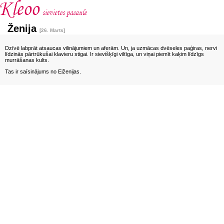
Ženija
[26. Marts]
Dzīvē labprāt atsaucas vilinājumiem un aferām. Un, ja uzmācas dvēseles paģiras, nervi
līdzinās pārtrūkušai klavieru stigai. Ir sievišķīgi viltīga, un viņai piemīt kaķim līdzīgs
murrāšanas kults.
Tas ir saīsinājums no Eiženijas.