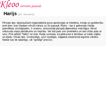
Harijs
[13. Janvāris]
Pirmais tips. Apskaužami majestātiskā poza apvienojas ar intelektu, ironiju un goddevību
pret tiem, kas Harijam vēruši vārtus uz šo pasauli. Risks - tas ir galvenais Harija
patmīlības virzītājspēks. Ir orators, emocionāli pārspēj diplomētus mācītājus. Atrod
vidusceļu starp pienākumu un neprātu. Var būt pats sev pretinieks un tad cīnās pats ar
sevi. Prot atšķirt "falšo" no īstā. Harijs uzskata, ka jebkuram ir tiesības uz kādu vājību
un kļūdu. Otrais tips. Grūtsirdīgs, sevī noslēgts, miglainā misticismā iegrimis cilvēks.
Nebūt nav tik talantīgs, cik "gnīdīgi" precīzs.