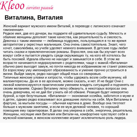
Виталина, Виталия
Женский вариант мужского имени Виталий, в переводе с латинского означает
«жизненная».
Редкое имя, дав его дочери, вы подарите ей удивительную судьбу. Мягкость и
обаяние женщины дополнят такие качества, как решительность и смелость.
Девочка с таким именем — любимица подружек, пользующаяся в то же время
авторитетом у окрестных мальчишек. Она очень самостоятельна. Знает, чего
хочет, самолюбива, но учебе уделяет немного внимания. В детские годы любит
читать сказки и приключенческие романы. Взрослея, она как бы изучает всех
вокруг себя и пытается увидеть среди окружающих ту, на кого ей хотелось бы
быть похожей. Идеала обычно не находит и замыкается в себе. В этом же
возрасте начинаются недоразумения с родителями, чаще с мамой.«Виталина»
обычно рано выходит замуж, но почти никогда ее избранником не станет ровесник.
Ее взрослому уму импонируют образованность и умение прочно устроиться в
жизни. Выйдя замуж, редко находит общий язык со свекровью.
Типичные женские уловки и хитрости, чтобы удержать возле себя мужчину, ей
малоинтересны. Да их в ее арсенале, можно сказать, и нет. И не беда! Они с
лихвой компенсируются практическим умением владеть ситуацией и подчинять ее
своим желаниям. Однако Виталину легко обмануть, в некоторых вопросах она
очень доверчива, но не дай бог узнать ей об обмане. Реакция будет невероятно
бурной, а горе безутешным. «Виталина» — экономная хозяйка, заботится о муже и
о детях, однако редко взваливает все домашние лопоты на себя. Муж Виталины в
фартуке, за мытьем посуды — обычная картина в доме. Вообще она тяготеет
больше к мужским занятиям, и если ее муж деловой человек, то хороший
помощник ему гарантирован. В делах она уверена в себе, энергична, решительна.
Женщины, носящие имя Виталия или Витали-на, комфортнее чувствуют себя в
мужской компании, в женском коллективе играют исключительно роль лидера.