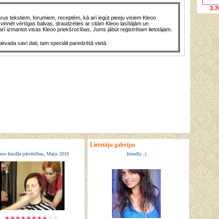
3.7
us tekstiem, forumiem, receptēm, kā arī iegūt pieeju visiem Kleoo
vinnēt vērtīgas balvas, draudzēties ar citām Kleoo lasītājām un
rī izmantot visas Kleoo priekšrocības, Jums jābūt reģistrētam lietotājam.
āievada savi dati, tam speciāli paredzētā vietā.
Lietotāju galerijas
eoo Imidža pārvērtības, Maijs 2010
friendly :)