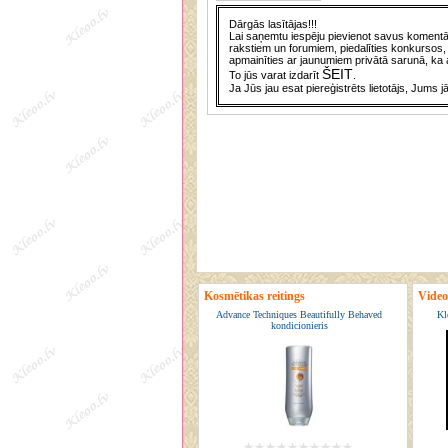
Dārgās lasītājas!!!
Lai saņemtu iespēju pievienot savus komentār
rakstiem un forumiem, piedalīties konkursos, 
apmainīties ar jaunumiem privātā sarunā, ka a
ŠEIT
To jūs varat izdarīt
.
Ja Jūs jau esat piereģistrēts lietotājs, Jums j
Kosmētikas reitings
Video
Advance Techniques Beautifully Behaved
Kl
kondicionieris