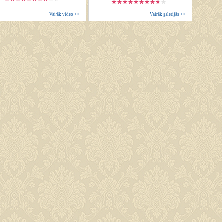
Vairāk video >>
Vairāk galerijās >>