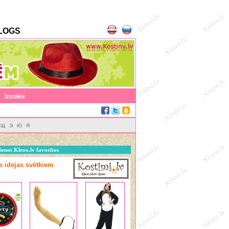
LOGS
|
Izsoles
Щ
Э
Ю
Я
ienot Kleoo.lv favorītos
as idejas svētkiem