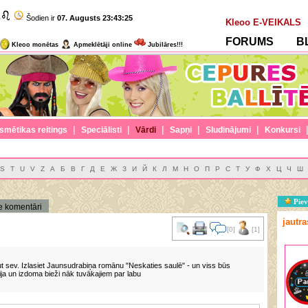
Šodien ir
07. Augusts
23:43:26
Kleoo E-VEIKALS
FORUMS
B
Kleoo monētas
Apmeklētāji online
Jubilāres!!!
|
|
|
|
|
smētikas reitings
Speciālisti
Vārdi
Sapņi
Sludinājumi
Konkursi
S
T
U
V
Z
А
Б
В
Г
Д
Е
Ж
З
И
Й
К
Л
М
Н
О
П
Р
С
Т
У
Ф
Х
Ц
Ч
Ш
Piev
e komentāri
jautr
[0]
[1]
ut sev. Izlasiet Jaunsudrabiņa romānu "Neskaties saulē" - un viss būs
ija un izdoma bieži nāk tuvākajiem par labu