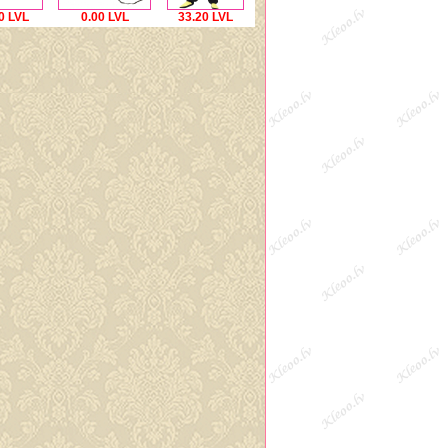
0 LVL
0.00 LVL
33.20 LVL