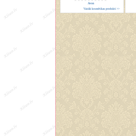
Avon
Vairāk kosmētikas produkti >>