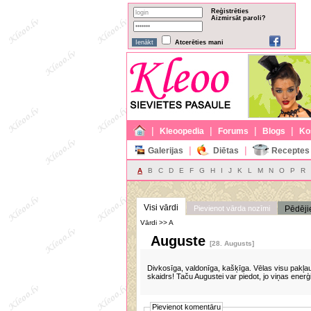
Reģistrēties
Aizmirsāt paroli?
Atcerēties mani
|
|
|
|
Kleoopedia
Forums
Blogs
Ko
|
|
Galerijas
Diētas
Receptes
A
B
C
D
E
F
G
H
I
J
K
L
M
N
O
P
R
Visi vārdi
Pievienot vārda nozīmi
Pēdēji
Vārdi >> A
Auguste
[28. Augusts]
Divkosīga, valdonīga, kašķīga. Vēlas visu pakļa
skaidrs! Taču Augustei var piedot, jo viņas enerģ
Pievienot komentāru