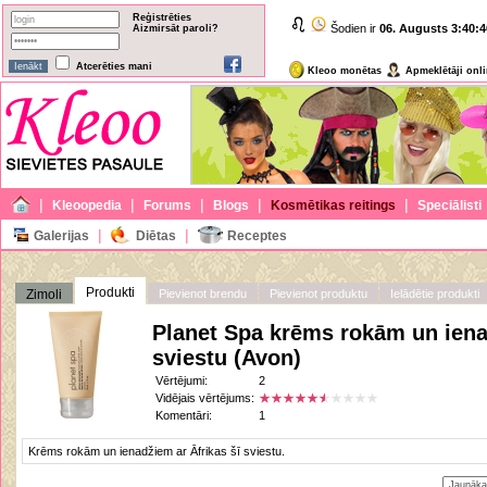
Reģistrēties
Šodien ir
06. Augusts
3:40:4
Aizmirsāt paroli?
Atcerēties mani
Kleoo monētas
Apmeklētāji onl
|
|
|
|
|
Kleoopedia
Forums
Blogs
Kosmētikas reitings
Speciālisti
|
|
Galerijas
Diētas
Receptes
Produkti
Zimoli
Pievienot brendu
Pievienot produktu
Ielādētie produkti
Planet Spa krēms rokām un iena
sviestu (Avon)
Vērtējumi:
2
Vidējais vērtējums:
Komentāri:
1
Krēms rokām un ienadžiem ar Āfrikas šī sviestu.