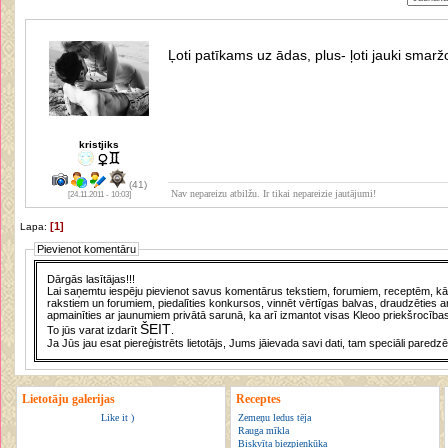
Ļoti patīkams uz ādas, plus- ļoti jauki smar
kristjiks
(41)
Nav nepareizu atbilžu. Ir tikai nepareizie jautājumi!
[24.11.2011 - 10:03]
[1]
Lapa:
Pievienot komentāru
Dārgās lasītājas!!!
Lai saņemtu iespēju pievienot savus komentārus tekstiem, forumiem, receptēm, kā a
rakstiem un forumiem, piedalīties konkursos, vinnēt vērtīgas balvas, draudzēties a
apmainīties ar jaunumiem privātā sarunā, ka arī izmantot visas Kleoo priekšrocības
ŠEIT
To jūs varat izdarīt
.
Ja Jūs jau esat piereģistrēts lietotājs, Jums jāievada savi dati, tam speciāli paredzē
Lietotāju galerijas
Receptes
Like it )
Zemeņu ledus tēja
Rauga mīkla
Biskvīta biezpienkūka