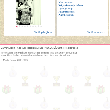
Moscow mule
Kafijas-karameļu šerberts
Ugunīgā lēdija
Kukurūzas putra
Pikantie cepumi
Vairāk galerijās >>
Vairāk receptes >>
Galvenā lapa
|
Kontakti
|
Reklāma
|
DISTANCES LĪGUMS
|
Reģistrēties
Informācijas izmantošana atļauta citos portālos tikai izmantojot aktīvu saiti
www.Kleoo.lv (bez rel=nofollow attributa), tieši pirms vai pēc raksta
© Marki Group, 2006-2026