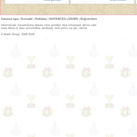
Galvenā lapa
|
Kontakti
|
Reklāma
|
DISTANCES LĪGUMS
|
Reģistrēties
Informācijas izmantošana atļauta citos portālos tikai izmantojot aktīvu saiti
www.Kleoo.lv (bez rel=nofollow attributa), tieši pirms vai pēc raksta
© Marki Group, 2006-2026