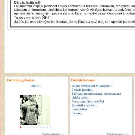
Dārgās lasītājas!!!
Lai saņemtu iespēju pievienot savus komentārus tekstiem, forumiem, receptēm, kā a
rakstiem un forumiem, piedalīties konkursos, vinnēt vērtīgas balvas, draudzēties a
apmainīties ar jaunumiem privātā sarunā, ka arī izmantot visas Kleoo priekšrocības
ŠEIT
To jūs varat izdarīt
.
Ja Jūs jau esat piereģistrēts lietotājs, Jums jāievada savi dati, tam speciāli paredzē
Lietotāju galerijas
Pašlaik forumā
Like it )
Ko jūs domājat par Mīļākajām???
Pirmais iespaids...
Бабушки-целительницы, заговорщицы
vīriešu mode...
Matu, nagu, ādas veselībai
Kosmētika ikdienā...
liekās drēbes
Гадалки
Vairāk galerijās >>
Vairāk forumos >>