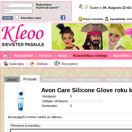
Reģistrēties
Šodien ir
09. Augusts
22:43:
Aizmirsāt paroli?
Atcerēties mani
Kleoo monētas
Apmeklētāji onl
|
|
|
|
|
Kleoopedia
Forums
Blogs
Kosmētikas reitings
Speciālisti
|
|
Galerijas
Diētas
Receptes
Produkti
Zimoli
Pievienot brendu
Pievienot produktu
Ielādētie produkti
Avon Care Silicone Glove roku 
Vērtējumi:
0
Vidējais vērtējums:
Komentāri:
0
Aizsargājošs krēms rokām ar silikonu.
Pievienot komentāru