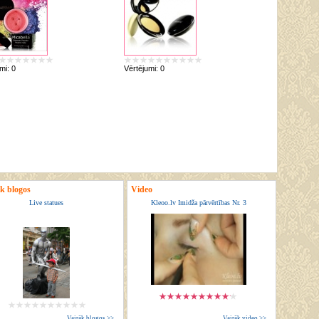
umi:
0
Vērtējumi:
0
ik blogos
Video
Live statues
Kleoo.lv Imidža pārvērtības Nr. 3
Vairāk blogos >>
Vairāk video >>