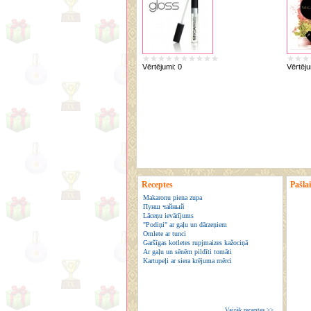
Vērtējumi:
0
Vērtēj
Receptes
Pašla
Makaronu piena zupa
Пунш чайный
Lāceņu ievārījums
"Podiņi" ar gaļu un dārzeņiem
Omlete ar tunci
Garšīgas kotletes rupjmaizes kažociņā
Ar gaļu un sēnēm pildīti tomāti
Kartupeļi ar siera krējuma mērci
Vairāk receptes >>