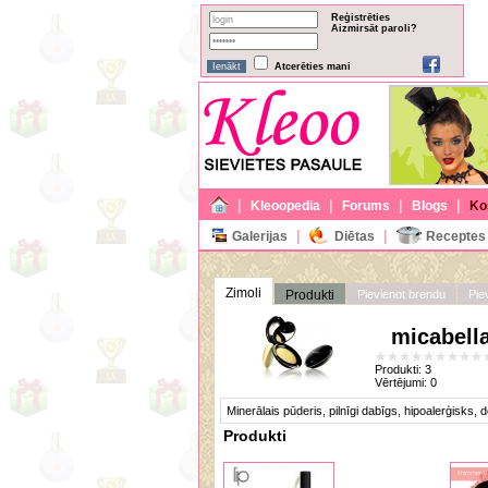
Reģistrēties
Aizmirsāt paroli?
Atcerēties mani
|
|
|
|
Kleoopedia
Forums
Blogs
Ko
|
|
Galerijas
Diētas
Receptes
Zimoli
Produkti
Pievienot brendu
Pie
micabell
Produkti:
3
Vērtējumi:
0
Minerālais pūderis, pilnīgi dabīgs, hipoalerģisks, d
Produkti