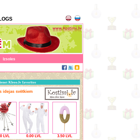
LOGS
|
Izsoles
ienot Kleoo.lv favorītos
as idejas svētkiem
00 LVL
0.00 LVL
3.50 LVL