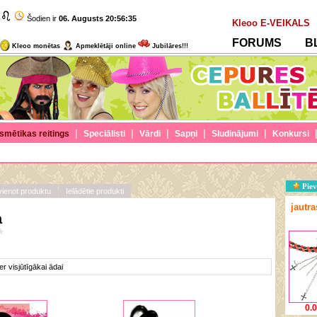
Šodien ir
06. Augusts
20:56:35
Kleoo E-VEIKALS
FORUMS
B
Kleoo monētas
Apmeklētāji online
Jubilāres!!!
|
|
|
|
|
smētikas reitings
Speciālisti
Vārdi
Sapņi
Sludinājumi
Konkursi
Piev
vienot produktu
Ielādētie produkti
jautr
a
er visjūtīgākai ādai
0.