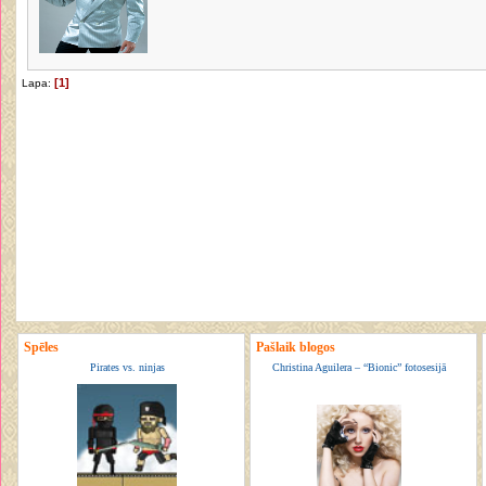
[1]
Lapa:
Spēles
Pašlaik blogos
Pirates vs. ninjas
Christina Aguilera – “Bionic” fotosesijā