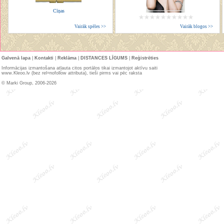
Cīņas
Vairāk spēles >>
Vairāk blogos >>
Galvenā lapa
|
Kontakti
|
Reklāma
|
DISTANCES LĪGUMS
|
Reģistrēties
Informācijas izmantošana atļauta citos portālos tikai izmantojot aktīvu saiti
www.Kleoo.lv (bez rel=nofollow attributa), tieši pirms vai pēc raksta
© Marki Group, 2006-2026