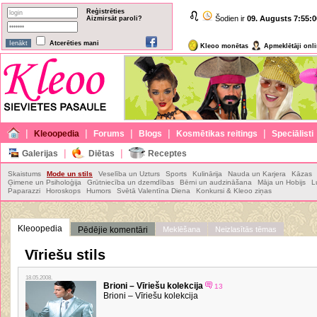
Reģistrēties
Šodien ir
09. Augusts
7:55:0
Aizmirsāt paroli?
Atcerēties mani
Kleoo monētas
Apmeklētāji onl
|
|
|
|
|
Kleoopedia
Forums
Blogs
Kosmētikas reitings
Speciālisti
|
|
Galerijas
Diētas
Receptes
Skaistums
Mode un stils
Veselība un Uzturs
Sports
Kulinārija
Nauda un Karjera
Kāzas
Ģimene un Psiholoģija
Grūtniecība un dzemdības
Bērni un audzināšana
Māja un Hobijs
L
Paparazzi
Horoskops
Humors
Svētā Valentīna Diena
Konkursi & Kleoo ziņas
Kleoopedia
Pēdējie komentāri
Meklēšana
Neizlasītās tēmas
Vīriešu stils
18.05.2008.
Brioni – Vīriešu kolekcija
13
Brioni – Vīriešu kolekcija