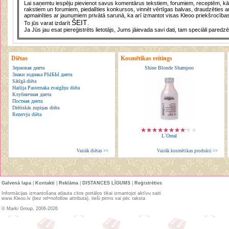
Lai saņemtu iespēju pievienot savus komentārus tekstiem, forumiem, receptēm, kā a
rakstiem un forumiem, piedalīties konkursos, vinnēt vērtīgas balvas, draudzēties a
apmainīties ar jaunumiem privātā sarunā, ka arī izmantot visas Kleoo priekšrocības
ŠEIT
To jūs varat izdarīt
.
Ja Jūs jau esat piereģistrēts lietotājs, Jums jāievada savi dati, tam speciāli paredzē
Diētas
Kosmētikas reitings
Зерновая диета
Shine Blonde Shampoo
Знаки зодиака РЫБЫ диета
Sātīgā diēta
Harlija Pasternaka zvaigžņu diēta
Клубничная диета
Постная диета
Diētiskās zupiņas diēta
Rezervju diēta
L`Oreal
Vairāk diētas >>
Vairāk kosmētikas produkti >>
Galvenā lapa
|
Kontakti
|
Reklāma
|
DISTANCES LĪGUMS
|
Reģistrēties
Informācijas izmantošana atļauta citos portālos tikai izmantojot aktīvu saiti
www.Kleoo.lv (bez rel=nofollow attributa), tieši pirms vai pēc raksta
© Marki Group, 2006-2026