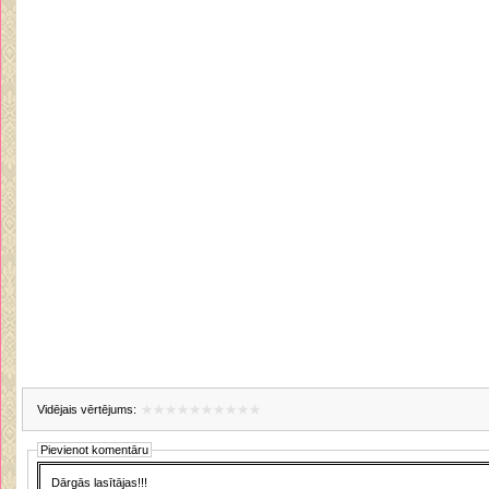
Vidējais vērtējums:
Pievienot komentāru
Dārgās lasītājas!!!