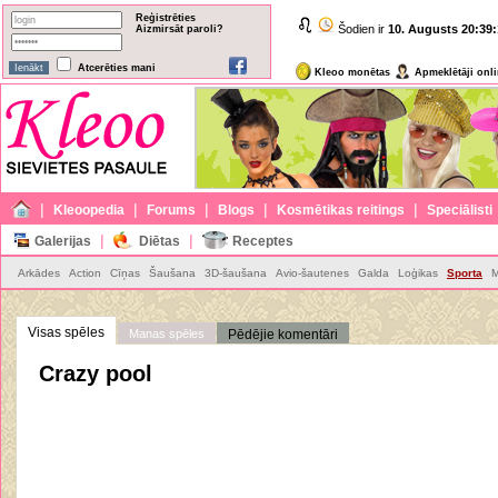
Reģistrēties
Šodien ir
10. Augusts
20:39:
Aizmirsāt paroli?
Atcerēties mani
Kleoo monētas
Apmeklētāji onl
|
|
|
|
|
Kleoopedia
Forums
Blogs
Kosmētikas reitings
Speciālisti
|
|
Galerijas
Diētas
Receptes
Arkādes
Action
Cīņas
Šaušana
3D-šaušana
Avio-šautenes
Galda
Loģikas
Sporta
M
Visas spēles
Manas spēles
Pēdējie komentāri
Crazy pool