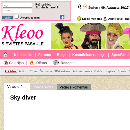
Reģistrēties
Šodien ir
09. Augusts
10:17:
Aizmirsāt paroli?
Atcerēties mani
Kleoo monētas
Apmeklētāji onl
|
|
|
|
|
Kleoopedia
Forums
Blogs
Kosmētikas reitings
Speciālisti
|
|
Galerijas
Diētas
Receptes
Arkādes
Action
Cīņas
Šaušana
3D-šaušana
Avio-šautenes
Galda
Loģikas
Sporta
Visas spēles
Manas spēles
Pēdējie komentāri
Sky diver