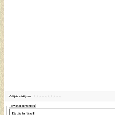
Vidējais vērtējums:
Pievienot komentāru
Dārgās lasītājas!!!