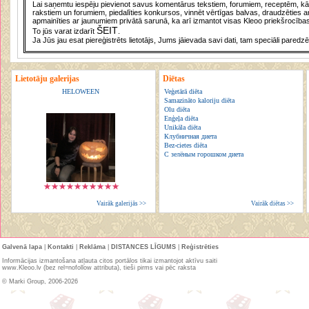
Lai saņemtu iespēju pievienot savus komentārus tekstiem, forumiem, receptēm, kā a
rakstiem un forumiem, piedalīties konkursos, vinnēt vērtīgas balvas, draudzēties a
apmainīties ar jaunumiem privātā sarunā, ka arī izmantot visas Kleoo priekšrocības
ŠEIT
To jūs varat izdarīt
.
Ja Jūs jau esat piereģistrēts lietotājs, Jums jāievada savi dati, tam speciāli paredzē
Lietotāju galerijas
Diētas
HELOWEEN
Veģetārā diēta
Samazināto kaloriju diēta
Olu diēta
Enģeļa diēta
Unikāla diēta
Клубничная диета
Bez-cietes diēta
С зелёным горошком диета
Vairāk galerijās >>
Vairāk diētas >>
Galvenā lapa
|
Kontakti
|
Reklāma
|
DISTANCES LĪGUMS
|
Reģistrēties
Informācijas izmantošana atļauta citos portālos tikai izmantojot aktīvu saiti
www.Kleoo.lv (bez rel=nofollow attributa), tieši pirms vai pēc raksta
© Marki Group, 2006-2026