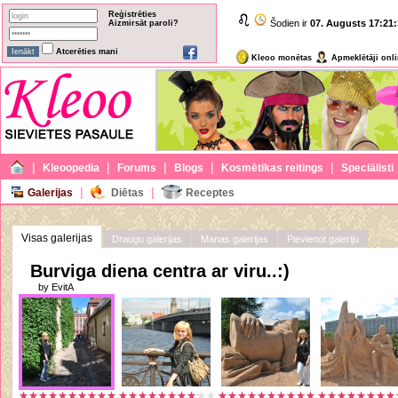
Reģistrēties
Šodien ir
07. Augusts
17:21:
Aizmirsāt paroli?
Atcerēties mani
Kleoo monētas
Apmeklētāji onl
|
|
|
|
|
Kleoopedia
Forums
Blogs
Kosmētikas reitings
Speciālisti
|
|
Galerijas
Diētas
Receptes
Visas galerijas
Draugu galerijas
Manas galerijas
Pievienot galeriju
Burviga diena centra ar viru..:)
by EvitA