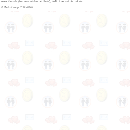
www.Kleoo.lv (bez rel=nofollow attributa), tieši pirms vai pēc raksta
© Marki Group, 2006-2026