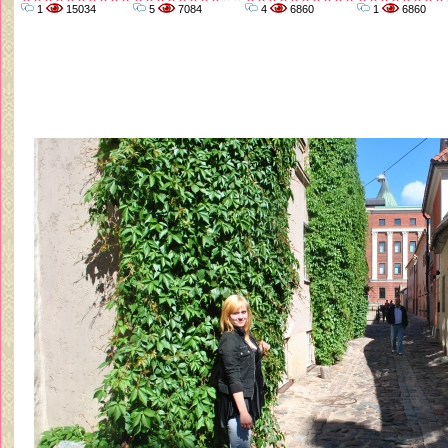
1
15034
5
7084
4
6860
1
6860