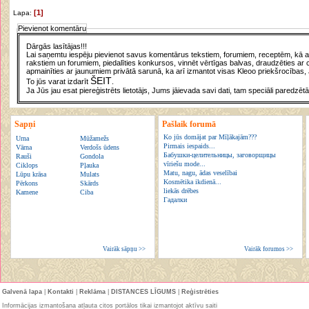
[1]
Lapa:
Pievienot komentāru
Dārgās lasītājas!!!
Lai saņemtu iespēju pievienot savus komentārus tekstiem, forumiem, receptēm, kā arī
rakstiem un forumiem, piedalīties konkursos, vinnēt vērtīgas balvas, draudzēties ar 
apmainīties ar jaunumiem privātā sarunā, ka arī izmantot visas Kleoo priekšrocības, 
ŠEIT
To jūs varat izdarīt
.
Ja Jūs jau esat piereģistrēts lietotājs, Jums jāievada savi dati, tam speciāli paredzētā
Sapņi
Pašlaik forumā
Ko jūs domājat par Mīļākajām???
Urna
Mūžamežs
Pirmais iespaids...
Vārna
Verdošs ūdens
Бабушки-целительницы, заговорщицы
Rauši
Gondola
vīriešu mode...
Ciklops
Pļauka
Matu, nagu, ādas veselībai
Lūpu krāsa
Mulats
Kosmētika ikdienā...
Pērkons
Skārds
liekās drēbes
Kamene
Ciba
Гадалки
Vairāk sāpņu >>
Vairāk forumos >>
Galvenā lapa
|
Kontakti
|
Reklāma
|
DISTANCES LĪGUMS
|
Reģistrēties
Informācijas izmantošana atļauta citos portālos tikai izmantojot aktīvu saiti