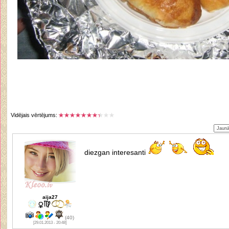
Vidējais vērtējums:
diezgan interesanti
aija27
(40)
[29.01.2013 - 20:48]