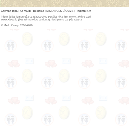
Galvenā lapa
|
Kontakti
|
Reklāma
|
DISTANCES LĪGUMS
|
Reģistrēties
Informācijas izmantošana atļauta citos portālos tikai izmantojot aktīvu saiti
www.Kleoo.lv (bez rel=nofollow attributa), tieši pirms vai pēc raksta
© Marki Group, 2006-2026