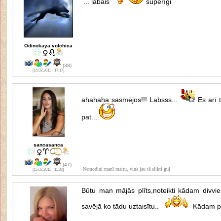
... labais
superīgi
Odinokaya volchica
(38)
[16.02.2011 - 17:17]
ahahaha sasmējos!!! Labsss...
Es arī 
pat...
sancasanca
(47)
Nemodini manī maitu, viņa jau tā slikti guļ
[15.02.2011 - 11:02]
Būtu man mājās plīts,noteikti kādam divvi
savējā ko tādu uztaisītu..
Kādam pi