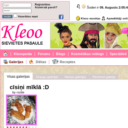
Reģistrēties
Šodien ir
09. Augusts
2:05:4
Aizmirsāt paroli?
Atcerēties mani
Kleoo monētas
Apmeklētāji onl
|
|
|
|
|
Kleoopedia
Forums
Blogs
Kosmētikas reitings
Speciālisti
|
|
Galerijas
Diētas
Receptes
Visas galerijas
Draugu galerijas
Manas galerijas
Pievienot galeriju
cīsiņi mīklā :D
by rozite