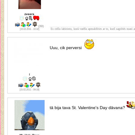
zveers
(39)
Es celšu labirintu, kurā varēšu apmaldīties ar to, kurš sagribēs mani at
[15.02.2011 - 10:32]
Uuu, cik perversi
!
[15.02.2011 - 09:18]
tā bija tava St. Valentine's Day dāvana?