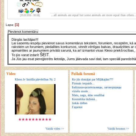
Mr. Holy Deer
...all animals are equal but some animals are more equal than others..
[15.02.2011 - 00:18]
[1]
Lapa:
Pievienot komentāru
Dārgās lasītājas!!!
Lai saņemtu iespēju pievienot savus komentārus tekstiem, forumiem, receptēm, kā arī
rakstiem un forumiem, piedalīties konkursos, vinnēt vērtīgas balvas, draudzēties ar 
apmainīties ar jaunumiem privātā sarunā, ka arī izmantot visas Kleoo priekšrocības, 
ŠEIT
To jūs varat izdarīt
.
Ja Jūs jau esat piereģistrēts lietotājs, Jums jāievada savi dati, tam speciāli paredzētā
Video
Pašlaik forumā
Kleoo.lv Imidža pārvērtības Nr. 2
Ko jūs domājat par Mīļākajām???
Pirmais iespaids...
Бабушки-целительницы, заговорщицы
vīriešu mode...
Matu, nagu, ādas veselībai
Kosmētika ikdienā...
liekās drēbes
Гадалки
Vairāk video >>
Vairāk forumos >>