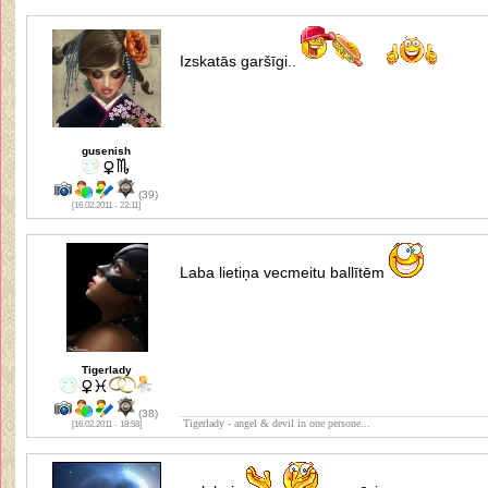
Izskatās garšīgi..
gusenish
(39)
[16.02.2011 - 22:11]
Laba lietiņa vecmeitu ballītēm
Tigerlady
(38)
Tigerlady - angel & devil in one persone...
[16.02.2011 - 18:58]